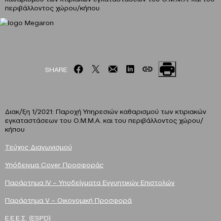
περιβάλλοντος χώρου/κήπου
SHARE
Διακ/ξη 1/2021: Παροχή Υπηρεσιών καθαρισμού των κτιριακών
εγκαταστάσεων του Ο.Μ.Μ.Α. και του περιβάλλοντος χώρου/
κήπου
Τεύχος Διαγωνισμού
Υπόδειγμα Cover Προσφοράς
Παράρτημα IV – Υποδείγματα Εγγυητικών Επιστολών
Παράρτημα V – Οικονομική Προσφορά
Ε.Ε.Ε.Σ. (ESPD)