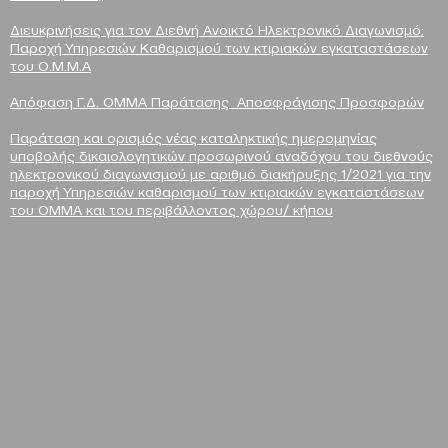
Διευκρινήσεις για τον Διεθνή Ανοικτό Ηλεκτρονικό Διαγωνισμό:
Παροχή Υπηρεσιών Καθαρισμού των κτιριακών εγκαταστάσεων
του Ο.Μ.Μ.Α
Απόφαση Γ.Δ. ΟΜΜΑ Παράτασης Αποσφράγισης Προσφορών
Παράταση και ορισμός νέας καταληκτικής ημερομηνίας
υποβολής δικαιολογητικών προσωρινού αναδόχου του διεθνούς
ηλεκτρονικού διαγωνισμού με αριθμό διακήρυξης 1/2021 για την
παροχή Υπηρεσιών καθαρισμού των κτιριακών εγκαταστάσεων
του ΟΜΜΑ και του περιβάλλοντος χώρου/ κήπου