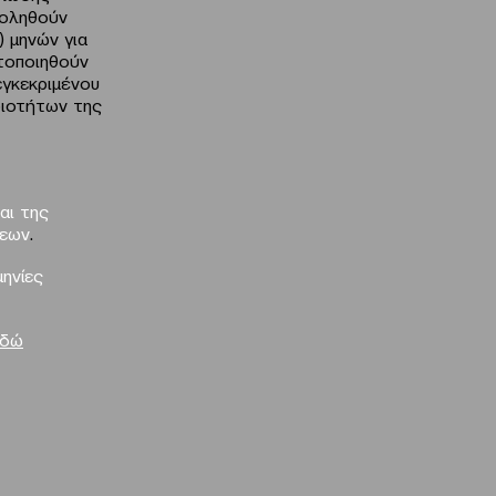
χοληθούν
) μηνών για
τοποιηθούν
εγκεκριμένου
ριοτήτων της
αι της
σεων
.
ηνίες
εδώ