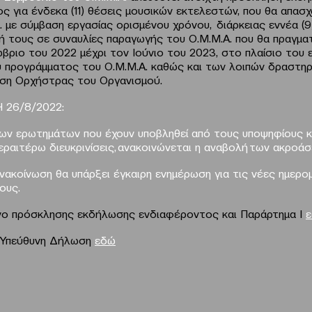
ς για ένδεκα (11) θέσεις μουσικών εκτελεστών, που θα απασ
 με σύμβαση εργασίας ορισμένου χρόνου, διάρκειας εννέα (9
ή τους σε συναυλίες παραγωγής του Ο.Μ.Μ.Α. που θα πραγμα
βριο του 2022 μέχρι τον Ιούνιο του 2023, στο πλαίσιο του 
ύ προγράμματος του Ο.Μ.Μ.Α. καθώς και των λοιπών δραστη
ση Ορχήστρας του Οργανισμού.
 26/8/2022:
ν ερωτημάτων που έχουν υποβληθεί από τους υποψηφίους κ
περαιτέρω διευκρινίσεις, ανακοινώνεται η αναβολή των ακροά
νακοίνωση θα υπάρξει έγκαιρη ενημέρωση για τις νέες ημερομ
ους.
νo πρόσκλησης εκδήλωσης ενδιαφέροντος και Παράρτημα Ι
: Υπεύθυνη Δήλωση
εδώ