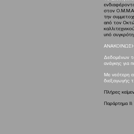
ενδιαφέροντο
στον Ο.Μ.Μ.Α.
την συμμετοχ
από τον Οκτώ
καλλιτεχνικο
υπό συγκρότη
ΑΝΑΚΟΙΝΩΣΗ
Δεδομένων τω
ανάγκης για 
Με νεότερη α
διεξαγωγής τ
Πλήρες κείμε
Παράρτημα ΙΙ