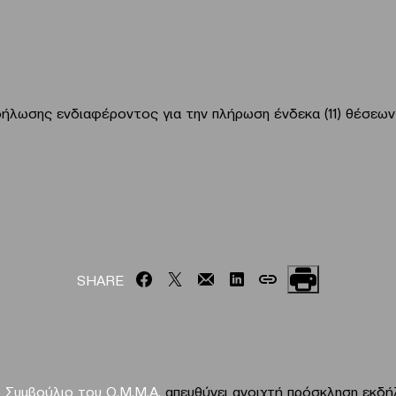
ήλωσης ενδιαφέροντος για την πλήρωση ένδεκα (11) θέσεων 
SHARE
ό Συμβούλιο του Ο.Μ.Μ.Α.
απευθύνει ανοιχτή πρόσκληση εκδ