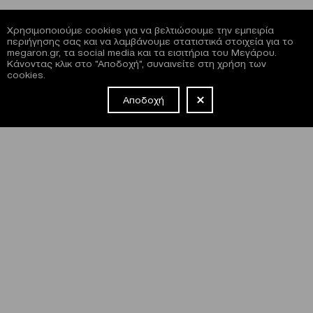
Χρησιμοποιούμε cookies για να βελτιώσουμε την εμπειρία
περιήγησης σας και να λαμβάνουμε στατιστικά στοιχεία για το
megaron.gr, τα social media και τα εισιτήρια του Μεγάρου.
Κάνοντας κλικ στο "Αποδοχή", συναινείτε στη χρήση των
cookies.
Αποδοχή
NEWSLETTER
Έχω διαβάσει και συμφωνώ με τους
όρους και τις