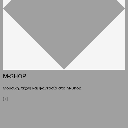
Μ-SHOP
Μουσική, τέχνη και φαντασία στο M-Shop.
[+]