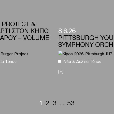
 PROJECT &
ΑΡΤΙ ΣΤΟΝ ΚΗΠΟ
8.6.26
ΑΡΟΥ – VOLUME
PITTSBURGH YO
SYMPHONY ORCH
ία Τύπου
Νέα & Δελτία Τύπου
[+]
1
2
3
…
53