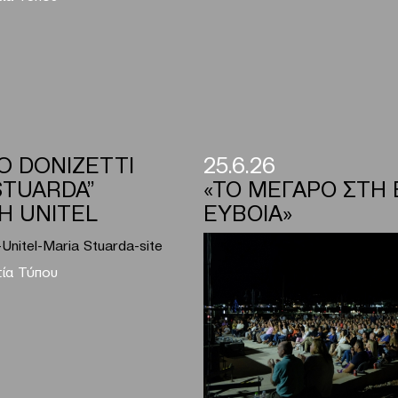
O DONIZETTI
25.6.26
STUARDA”
«ΤΟ ΜΕΓΑΡΟ ΣΤΗ 
Η UNITEL
ΕΥΒΟΙΑ»
ία Τύπου