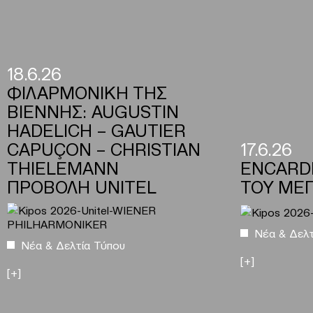
18.6.26
ΦΙΛΑΡΜΟΝΙΚΗ ΤΗΣ
ΒΙΕΝΝΗΣ: AUGUSTIN
HADELICH – GAUTIER
CAPUÇON – CHRISTIAN
17.6.26
THIELEMANN
ENCARD
ΠΡΟΒΟΛΗ UNITEL
ΤΟΥ ΜΕ
Νέα & Δελτ
Νέα & Δελτία Τύπου
[+]
[+]