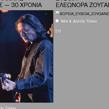
Σ — 30 ΧΡΟΝΙΑ
ΕΛΕΩΝΟΡΑ ΖΟΥΓΑ
Νέα & Δελτία Τύπου
[+]
ία Τύπου