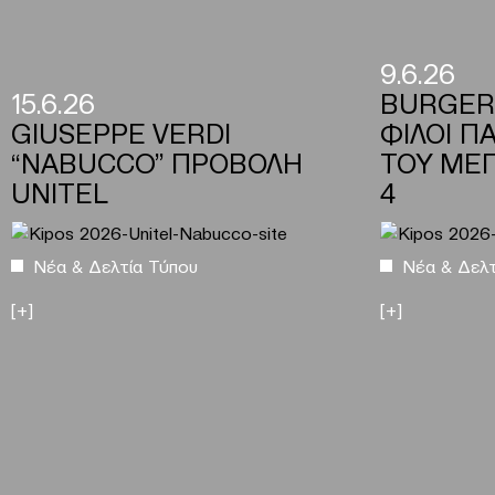
9.6.26
15.6.26
BURGER
GIUSEPPE VERDI
ΦΙΛΟΙ Π
“NABUCCO” ΠΡΟΒΟΛΗ
ΤΟΥ ΜΕΓ
UNITEL
4
Νέα & Δελτία Τύπου
Νέα & Δελτ
[+]
[+]