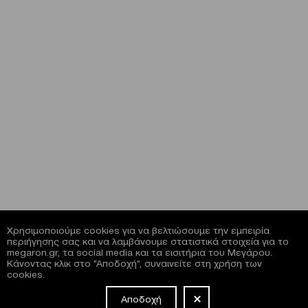
Χρησιμοποιούμε cookies για να βελτιώσουμε την εμπειρία
περιήγησης σας και να λαμβάνουμε στατιστικά στοιχεία για το
megaron.gr, τα social media και τα εισιτήρια του Μεγάρου.
Κάνοντας κλικ στο "Αποδοχή", συναινείτε στη χρήση των
cookies.
Αποδοχή