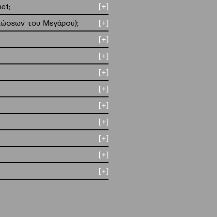
et;
[+]
ηλώσεων του Μεγάρου);
[+]
[+]
[+]
[+]
[+]
[+]
[+]
[+]
[+]
[+]