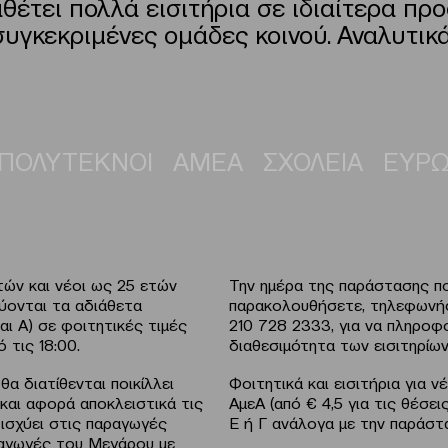
θέτει πολλά εισιτήρια σε ιδιαίτερα προσ
συγκεκριμένες ομάδες κοινού. Αναλυτικά
 ΠΟΛΥΤΕΚΝΟΙ
ΑΜΕΑ
ΣΧΟΛΕΙΑ
ΕΥΡΩ
τών και νέοι ως 25 ετών
Την ημέρα της παράστασης π
εύονται τα αδιάθετα
παρακολουθήσετε, τηλεφωνήσ
και Α) σε φοιτητικές τιμές
210 728 2333, για να πληροφο
 τις 18:00.
διαθεσιμότητα των εισιτηρίων
θα διατίθενται ποικίλλει
Φοιτητικά και εισιτήρια για 
 και αφορά αποκλειστικά τις
ΑμεΑ (από € 4,5 για τις θέσε
ισχύει στις παραγωγές
Ε ή Γ ανάλογα με την παράστα
αγωγές του Μεγάρου με