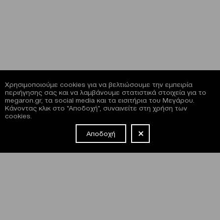
Χρησιμοποιούμε cookies για να βελτιώσουμε την εμπειρία
περιήγησης σας και να λαμβάνουμε στατιστικά στοιχεία για το
megaron.gr, τα social media και τα εισιτήρια του Μεγάρου.
Κάνοντας κλικ στο "Αποδοχή", συναινείτε στη χρήση των
cookies.
Αποδοχή
NEWSLETTER