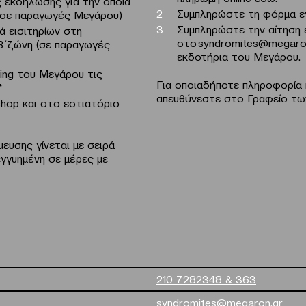
 εκδήλωσης για την οποία
Συμπληρώστε τη φόρμα 
 (σε παραγωγές Μεγάρου)
Συμπληρώστε την
αίτηση
 εισιτηρίων στη
στο
syndromites@megaro
 Β΄ζώνη (σε παραγωγές
εκδοτήρια του Μεγάρου.
ing του Μεγάρου τις
Για οποιαδήποτε πληροφορία 
*
απευθύνεστε στο Γραφείο τω
hop και στο εστιατόριο
υσης γίνεται με σειρά
εγγυημένη σε μέρες με
210 7282348 & 363
syndromites@megaron.gr