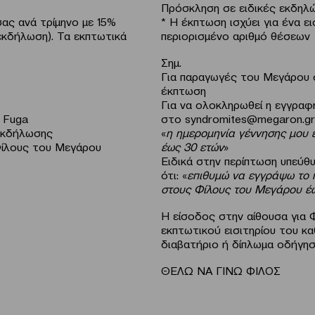
Πρόσκληση σε ειδικές εκδηλώ
ς ανά τρίμηνο με 15%
* Η έκπτωση ισχύει για ένα ε
 εκδήλωση). Τα εκπτωτικά
περιορισμένο αριθμό θέσεων
Σημ.
Για παραγωγές του Μεγάρου στ
έκπτωση
Για να ολοκληρωθεί η εγγραφ
 Fuga
στο
syndromites@megaron.gr
 εκδήλωσης
«
η ημερομηνία γέννησης μου 
Φίλους του Μεγάρου
έως 30 ετών
»
Ειδικά στην περίπτωση υπεύθ
ότι: «
επιθυμώ να εγγράψω το π
στους Φίλους του Μεγάρου έ
Η είσοδος στην αίθουσα για Φ
εκπτωτικού εισιτηρίου του κ
διαβατήριο ή δίπλωμα οδήγησ
ΘΕΛΩ ΝΑ ΓΙΝΩ ΦΙΛΟΣ