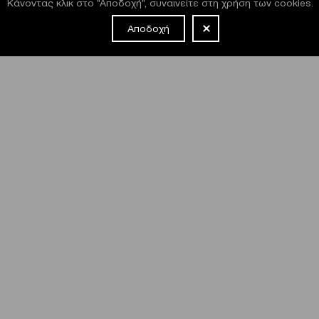
Κάνοντας κλικ στο "Αποδοχή", συναινείτε στη χρήση των cookies.
Αποδοχή
NEWSLETTER
Έχω διαβάσει και συμφωνώ με τους
όρους και τις
προϋποθέσεις
εγγραφής στο newsletter και χρήσης του site
του Μεγάρου.
Μέγαρο Μουσικής Αθηνών