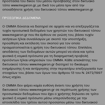
προστασία του δικού του μέσου πρόσβασης στον δικτυακό
τόπο www.megaron.gr, με δικά του μέσα πριν από την
οποιαδήποτε χρήση του δικτυακού τόπου www.megaron.gr.
ΠΡΟΣΩΠΙΚΑ ΔΕΔΟΜΕΝΑ
Ο OMMA δύναται να διατηρεί σε αρχείο και να επεξεργάζεται
τυχόν προσωπικά δεδομένα των χρηστών του δικτυακού τόπου
www.megaron.gr που θα έρθουν σε γνώση του, βάσει τυχόν
αιτήσεων ή/και συναλλαγών με σκοπό την υποστήριξη,
προώθηση και εκτέλεση του σκοπού για τον οποίο
πραγματοποιείται η χρήση του δικτυακού τόπου. Επιπλέον,
αποδέκτες των δεδομένων αυτών μπορεί να είναι και τρίτα
φυσικά ή νομικά πρόσωπα για τη διαφημιστική προβολή
προϊόντων ή/και υπηρεσιών του ΟΜΜΑ. Κάθε επισκέπτης του
δικτυακού τόπου www.megaron.gr διατηρεί το δικαίωμα
ενημέρωσης ή και αντίρρησης στην περαιτέρω επεξεργασία των
στοιχείων του, βάσει των όρων του άρθρου 13 του Ν. 2472/1997
όπως ισχύει.
Ο ΟΜΜΑ δεν φέρει καμία ευθύνη έναντι του χρήστη του
δικτυακού τόπου www.megaron.gr σε περίπτωση χρήσης των
προσωπικών δεδομένων που έχει ο χρήστης δηλώσει σε τρίτο
φυσικό ή νομικό πρόσωπο μέσω υπερσύνδεσης με την
ιστοσελίδα του τρίτου αυτού προσώπου μέσω του δικτυακού