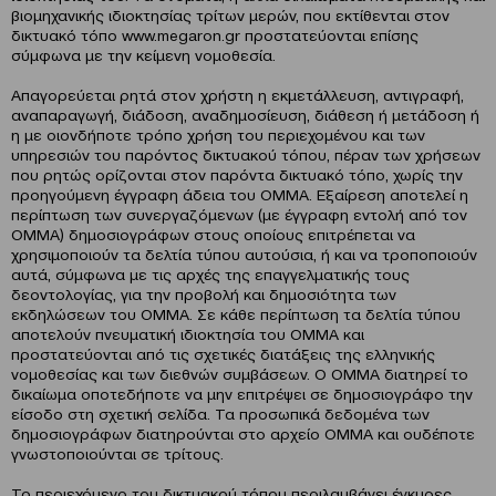
βιομηχανικής ιδιοκτησίας τρίτων μερών, που εκτίθενται στον
δικτυακό τόπο www.megaron.gr προστατεύονται επίσης
σύμφωνα με την κείμενη νομοθεσία.
Απαγορεύεται ρητά στον χρήστη η εκμετάλλευση, αντιγραφή,
αναπαραγωγή, διάδοση, αναδημοσίευση, διάθεση ή μετάδοση ή
η με οιονδήποτε τρόπο χρήση του περιεχομένου και των
υπηρεσιών του παρόντος δικτυακού τόπου, πέραν των χρήσεων
που ρητώς ορίζονται στον παρόντα δικτυακό τόπο, χωρίς την
προηγούμενη έγγραφη άδεια του ΟΜΜΑ. Εξαίρεση αποτελεί η
περίπτωση των συνεργαζόμενων (με έγγραφη εντολή από τον
ΟΜΜΑ) δημοσιογράφων στους οποίους επιτρέπεται να
χρησιμοποιούν τα δελτία τύπου αυτούσια, ή και να τροποποιούν
αυτά, σύμφωνα με τις αρχές της επαγγελματικής τους
δεοντολογίας, για την προβολή και δημοσιότητα των
εκδηλώσεων του ΟΜΜΑ. Σε κάθε περίπτωση τα δελτία τύπου
αποτελούν πνευματική ιδιοκτησία του ΟΜΜΑ και
προστατεύονται από τις σχετικές διατάξεις της ελληνικής
νομοθεσίας και των διεθνών συμβάσεων. Ο ΟΜΜΑ διατηρεί το
δικαίωμα οποτεδήποτε να μην επιτρέψει σε δημοσιογράφο την
είσοδο στη σχετική σελίδα. Τα προσωπικά δεδομένα των
δημοσιογράφων διατηρούνται στο αρχείο ΟΜΜΑ και ουδέποτε
γνωστοποιούνται σε τρίτους.
Το περιεχόμενο του δικτυακού τόπου περιλαμβάνει έγκυρες,