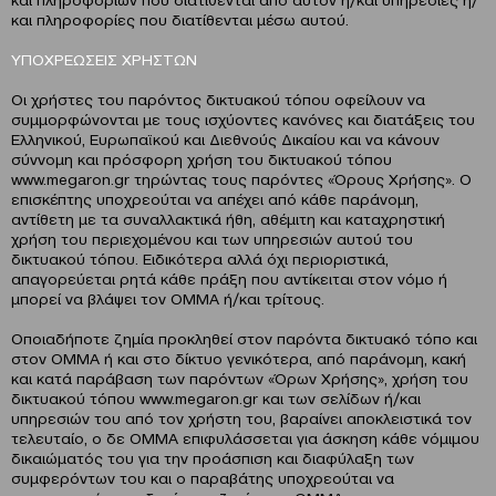
και πληροφορίες που διατίθενται μέσω αυτού.
ΥΠΟΧΡΕΩΣΕΙΣ ΧΡΗΣΤΩΝ
Οι χρήστες του παρόντος δικτυακού τόπου οφείλουν να
συμμορφώνονται με τους ισχύοντες κανόνες και διατάξεις του
Ελληνικού, Ευρωπαϊκού και Διεθνούς Δικαίου και να κάνουν
σύννομη και πρόσφορη χρήση του δικτυακού τόπου
www.megaron.gr τηρώντας τους παρόντες «Όρους Χρήσης». Ο
επισκέπτης υποχρεούται να απέχει από κάθε παράνομη,
αντίθετη με τα συναλλακτικά ήθη, αθέμιτη και καταχρηστική
χρήση του περιεχομένου και των υπηρεσιών αυτού του
δικτυακού τόπου. Ειδικότερα αλλά όχι περιοριστικά,
απαγορεύεται ρητά κάθε πράξη που αντίκειται στον νόμο ή
μπορεί να βλάψει τον OMMA ή/και τρίτους.
Οποιαδήποτε ζημία προκληθεί στον παρόντα δικτυακό τόπο και
στον OMMA ή και στο δίκτυο γενικότερα, από παράνομη, κακή
και κατά παράβαση των παρόντων «Όρων Χρήσης», χρήση του
δικτυακού τόπου www.megaron.gr και των σελίδων ή/και
υπηρεσιών του από τον χρήστη του, βαραίνει αποκλειστικά τον
τελευταίο, ο δε OMMA επιφυλάσσεται για άσκηση κάθε νόμιμου
δικαιώματός του για την προάσπιση και διαφύλαξη των
συμφερόντων του και ο παραβάτης υποχρεούται να