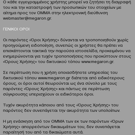
Ο κάθε εγγεγραμμένος χρήστης μπορεί να ζητήσει τη διαγραφή
του και την καταστροφή των προσωπικών του στοιχείων με
αίτημα προς τον OMMA στην ηλεκτρονική διεύθυνση
webmaster@megaron.gr.
ΓΕΝΙΚΟΙ ΟΡΟΙ
Οι παρόντες «Όροι Χρήσης» δύνανται να τροποποιηθούν χωρίς
προηγούμενη ειδοποίηση, συνεπώς οι χρήστες θα πρέπει να
επισκέπτονται τακτικά την παρούσα ιστοσελίδα, προκειμένου να
ενημερώνονται για τυχόν τροποποιήσεις που προκύπτουν στους
«Όρους Χρήσης» του δικτυακού τόπου www.megaron.gr.
Σε περίπτωση που η χρήση οποιασδήποτε υπηρεσίας του
δικτυακού τόπου www.megaron.gr διέπεται από ειδικότερους
όρους, οι όροι αυτοί θεωρούνται ως ένα σύνολο με τους
παρόντες «Όρους Χρήσης» και πάντως σε περίπτωση
σύγκρουσης υπερισχύουν οι ειδικότεροι όροι.
Τυχόν ακυρότητα κάποιου από τους «Όρους Χρήσης» του
παρόντος δεν συνεπάγεται την ακυρότητα των υπολοίπων.
Η μη ενάσκηση από τον OMMA των εκ των παρόντων «Όρων
Xρήσης» απορρεόντων δικαιωμάτων του, δεν συνεπάγεται
παραίτησή του από τα δικαιώματα αυτά.