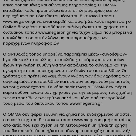
επικαιροποιημένες και σύννομες πληροφορίες. Ο OMMA
καταβάλει κάθε προσπάθεια ώστε οι πληροφορίες και το
περιεχόμενο που διατίθεται μέσω του δικτυακού τόπου
www.megaron.gr να είναι ακριβή και σαφή. Σε κάθε περίπτωση ο
OMMA δεν φέρει οποιαδήποτε ευθύνη έναντι του χρήστη του
δικτυακού τόπου www.megaron.gr για τυχόν ζημία που μπορεί να
προκλήθηκε σε αυτόν λόγω μη επικαιροποίησης των
παρεχομένων πληροφοριών.
Ο δικτυακός τόπος μπορεί να παραπέμπει μέσω «συνδέσμων»,
hyperlinks κλπ. σε άλλες ιστοσελίδες, οι πάροχοι των οποίων
έχουν την πλήρη ευθύνη για την ασφάλεια, το σύννομο και την
εγκυρότητα του περιεχομένου των δικών του ιστοσελίδων. Οι
χρήστες θα πρέπει να λαμβάνουν γνώση των όρων χρήσης των
συγκεκριμένων ιστοσελίδων και εφόσον συμφωνούν με αυτούς
να τους αποδέχονται. Σε κάθε περίπτωση ο OMMA δεν φέρει
καμία ευθύνη έναντι των χρηστών για την εκ μέρους τους χρήση
των ιστοσελίδων των τρίτων απλά και μόνο από την προβολή
τους μέσω του δικτυακού τόπου www.megaron.gr.
Ο OMMA δεν φέρει ευθύνη για ζημία που ενδεχομένως υποστεί
ο επισκέπτης του δικτυακού τόπου www.megaron.gr ή και τρίτος
από αιτία που έχει σχέση με τη λειτουργία ή μη ή/και τη χρήση
του δικτυακού τόπου ή/και σε αδυναμία παροχής υπηρεσιών ή/
και πληροφοριών που διατίθενται από αυτόν ή/και υπηρεσίες ή/