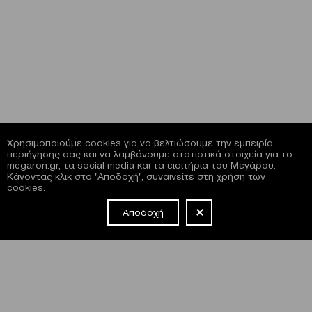
Χρησιμοποιούμε cookies για να βελτιώσουμε την εμπειρία
περιήγησης σας και να λαμβάνουμε στατιστικά στοιχεία για το
megaron.gr, τα social media και τα εισιτήρια του Μεγάρου.
Κάνοντας κλικ στο "Αποδοχή", συναινείτε στη χρήση των
cookies.
Αποδοχή
NEWSLETTER