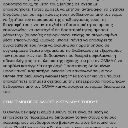
ορθότητά τους, τη θέση τους (επίσης σε σχέση με
οποιεσδήποτε Τρίτες χώρες), να ζητήσει αντίγραφο, να ζητήσει
διόρθωση και σε περιπτώσεις που προβλέπονται από τον νόμο,
να ζητήσει τον περιορισμό της επεξεργασίας τους, τη
διαγραφή τους, να αντιταχθεί σε δραστηριότητες άμεσης
επικοινωνίας, να αντιταχθεί σε δραστηριότητες άμεσου
μάρκετινγκ (οι οποίες περιορίζονται επίσης σε συγκεκριμένα
μέσα επικοινωνίας). Ομοίως, μπορεί πάντα να αποσύρει τη
συγκατάθεσή του ή/και να διατυπώσει παρατηρήσεις σε
συγκεκριμένα θέματα σχετικά με τις διαδικασίες επεξεργασίας
των προσωπικών του δεδομένων που θεωρεί εσφαλμένες ή
αδικαιολόγητες στο πλαίσιο της σχέσης του με τον ΟΜΜΑ ή να
υποβάλει καταγγελία στην Αρχή Προστασίας Δεδομένων
Προσωπικού Χαρακτήρα. Μπορεί να επικοινωνήσει με τον
ΟΜΜΑ στη διεύθυνση webmaster@megaron.gr για να υποβάλει
οποιαδήποτε αιτήματα σχετικά με την επεξεργασία προσωπικών
δεδομένων από τον ΟΜΜΑ και να ασκήσει τα νόμιμα δικαιώματά
του.
ΣΥΝΔΕΣΜΟΙ ΠΡΟΣ ΑΛΛΟΥΣ ΔΙΚΤΥΑΚΟΥΣ ΤΟΠΟΥΣ
Ο OMMA δεν φέρει καμία ευθύνη, ούτε είναι σε θέση να
επηρεάσει το περιεχόμενο δικτυακών τόπων στους οποίους
παραπέμπουν σύνδεσμοι που βρίσκονται στον δικτυακό του
τόπο. Προβλήματα ή/και ζημίες που τυχόν προκύψουν από τη