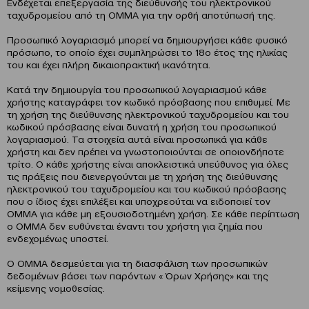
Ενδέχεται επεξεργασία της διεύθυνσής του ηλεκτρονικού
ταχυδρομείου από τη OMMA για την ορθή αποτύπωσή της.
Προσωπικό λογαριασμό μπορεί να δημιουργήσει κάθε φυσικό
πρόσωπο, το οποίο έχει συμπληρώσει το 18ο έτος της ηλικίας
του και έχει πλήρη δικαιοπρακτική ικανότητα.
Κατά την δημιουργία του προσωπικού λογαριασμού κάθε
χρήστης καταγράφει τον κωδικό πρόσβασης που επιθυμεί. Με
τη χρήση της διεύθυνσης ηλεκτρονικού ταχυδρομείου και του
κωδικού πρόσβασης είναι δυνατή η χρήση του προσωπικού
λογαριασμού. Τα στοιχεία αυτά είναι προσωπικά για κάθε
χρήστη και δεν πρέπει να γνωστοποιούνται σε οποιονδήποτε
τρίτο. Ο κάθε χρήστης είναι αποκλειστικά υπεύθυνος για όλες
τις πράξεις που διενεργούνται με τη χρήση της διεύθυνσης
ηλεκτρονικού του ταχυδρομείου και του κωδικού πρόσβασης
που ο ίδιος έχει επιλέξει και υποχρεούται να ειδοποιεί τον
OMMA για κάθε μη εξουσιοδοτημένη χρήση. Σε κάθε περίπτωση
ο OMMA δεν ευθύνεται έναντι του χρήστη για ζημία που
ενδεχομένως υποστεί.
Ο OMMA δεσμεύεται για τη διασφάλιση των προσωπικών
δεδομένων βάσει των παρόντων « Όρων Χρήσης» και της
κείμενης νομοθεσίας.