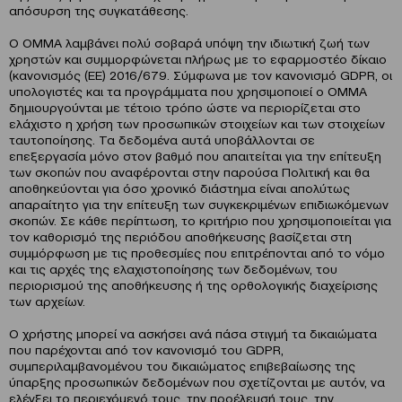
απόσυρση της συγκατάθεσης.
O ΟΜΜΑ λαμβάνει πολύ σοβαρά υπόψη την ιδιωτική ζωή των
χρηστών και συμμορφώνεται πλήρως με το εφαρμοστέο δίκαιο
(κανονισμός (ΕΕ) 2016/679. Σύμφωνα με τον κανονισμό GDPR, οι
υπολογιστές και τα προγράμματα που χρησιμοποιεί ο ΟΜΜΑ
δημιουργούνται με τέτοιο τρόπο ώστε να περιορίζεται στο
ελάχιστο η χρήση των προσωπικών στοιχείων και των στοιχείων
ταυτοποίησης. Τα δεδομένα αυτά υποβάλλονται σε
επεξεργασία μόνο στον βαθμό που απαιτείται για την επίτευξη
των σκοπών που αναφέρονται στην παρούσα Πολιτική και θα
αποθηκεύονται για όσο χρονικό διάστημα είναι απολύτως
απαραίτητο για την επίτευξη των συγκεκριμένων επιδιωκόμενων
σκοπών. Σε κάθε περίπτωση, το κριτήριο που χρησιμοποιείται για
τον καθορισμό της περιόδου αποθήκευσης βασίζεται στη
συμμόρφωση με τις προθεσμίες που επιτρέπονται από το νόμο
και τις αρχές της ελαχιστοποίησης των δεδομένων, του
περιορισμού της αποθήκευσης ή της ορθολογικής διαχείρισης
των αρχείων.
Ο χρήστης μπορεί να ασκήσει ανά πάσα στιγμή τα δικαιώματα
που παρέχονται από τον κανονισμό του GDPR,
συμπεριλαμβανομένου του δικαιώματος επιβεβαίωσης της
ύπαρξης προσωπικών δεδομένων που σχετίζονται με αυτόν, να
ελέγξει το περιεχόμενό τους, την προέλευσή τους, την