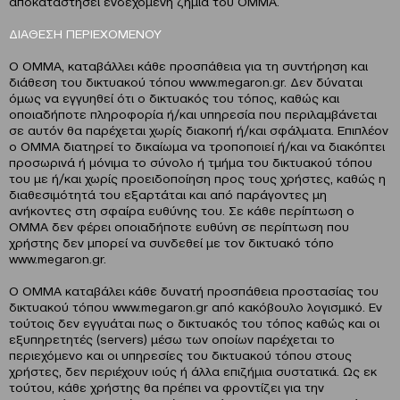
αποκαταστήσει ενδεχόμενη ζημία του ΟΜΜΑ.
ΔΙΑΘΕΣΗ ΠΕΡΙΕΧΟΜΕΝΟΥ
Ο ΟΜΜΑ, καταβάλλει κάθε προσπάθεια για τη συντήρηση και
διάθεση του δικτυακού τόπου www.megaron.gr. Δεν δύναται
όμως να εγγυηθεί ότι ο δικτυακός του τόπος, καθώς και
οποιαδήποτε πληροφορία ή/και υπηρεσία που περιλαμβάνεται
σε αυτόν θα παρέχεται χωρίς διακοπή ή/και σφάλματα. Επιπλέον
ο OMMA διατηρεί το δικαίωμα να τροποποιεί ή/και να διακόπτει
προσωρινά ή μόνιμα το σύνολο ή τμήμα του δικτυακού τόπου
του με ή/και χωρίς προειδοποίηση προς τους χρήστες, καθώς η
διαθεσιμότητά του εξαρτάται και από παράγοντες μη
ανήκοντες στη σφαίρα ευθύνης του. Σε κάθε περίπτωση ο
OMMA δεν φέρει οποιαδήποτε ευθύνη σε περίπτωση που
χρήστης δεν μπορεί να συνδεθεί με τον δικτυακό τόπο
www.megaron.gr.
Ο OMMA καταβάλει κάθε δυνατή προσπάθεια προστασίας του
δικτυακού τόπου www.megaron.gr από κακόβουλο λογισμικό. Εν
τούτοις δεν εγγυάται πως ο δικτυακός του τόπος καθώς και οι
εξυπηρετητές (servers) μέσω των οποίων παρέχεται το
περιεχόμενο και οι υπηρεσίες του δικτυακού τόπου στους
χρήστες, δεν περιέχουν ιούς ή άλλα επιζήμια συστατικά. Ως εκ
τούτου, κάθε χρήστης θα πρέπει να φροντίζει για την