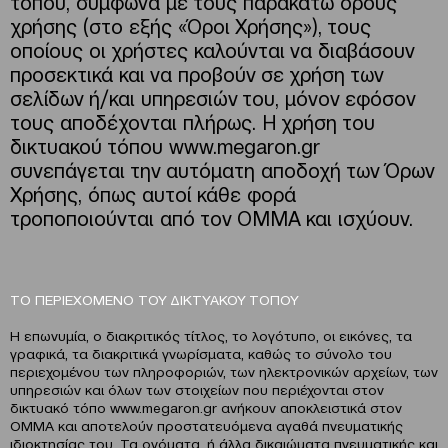
τόπου, σύμφωνα με τους παρακάτω όρους
χρήσης (στο εξής «Όροι Χρήσης»), τους
οποίους οι χρήστες καλούνται να διαβάσουν
προσεκτικά και να προβούν σε χρήση των
σελίδων ή/και υπηρεσιών του, μόνον εφόσον
τους αποδέχονται πλήρως. Η χρήση του
δικτυακού τόπου www.megaron.gr
συνεπάγεται την αυτόματη αποδοχή των Όρων
Χρήσης, όπως αυτοί κάθε φορά
τροποποιούνται από τον ΟΜΜΑ και ισχύουν.
ΤΟ ΠΕΡΙΕΧΟΜΕΝΟ ΤΟΥ ΔΙΚΤΥΑΚΟΥ ΤΟΠΟΥ
Η επωνυμία, ο διακριτικός τίτλος, το λογότυπο, οι εικόνες, τα
γραφικά, τα διακριτικά γνωρίσματα, καθώς το σύνολο του
περιεχομένου των πληροφοριών, των ηλεκτρονικών αρχείων, των
υπηρεσιών και όλων των στοιχείων που περιέχονται στον
δικτυακό τόπο www.megaron.gr ανήκουν αποκλειστικά στον
OMMA και αποτελούν προστατευόμενα αγαθά πνευματικής
ιδιοκτησίας του. Τα ονόματα, ή άλλα δικαιώματα πνευματικής και