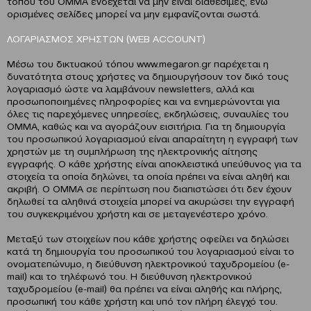
τόπου του ΟΜΜΑ ενδέχεται να μην είναι διαθέσιμες, ενώ
ορισμένες σελίδες μπορεί να μην εμφανίζονται σωστά.
ΛΟΓΑΡΙΑΣΜΟΣ ΧΡΗΣΤΩΝ (WEB ACCOUNT)
Μέσω του δικτυακού τόπου www.megaron.gr παρέχεται η
δυνατότητα στους χρήστες να δημιουργήσουν τον δικό τους
λογαριασμό ώστε να λαμβάνουν newsletters, αλλά και
προσωποποιημένες πληροφορίες και να ενημερώνονται για
όλες τις παρεχόμενες υπηρεσίες, εκδηλώσεις, συναυλίες του
ΟΜΜΑ, καθώς και να αγοράζουν εισιτήρια. Για τη δημιουργία
του προσωπικού λογαριασμού είναι απαραίτητη η εγγραφή των
χρηστών με τη συμπλήρωση της ηλεκτρονικής αίτησης
εγγραφής. Ο κάθε χρήστης είναι αποκλειστικά υπεύθυνος για τα
στοιχεία τα οποία δηλώνει, τα οποία πρέπει να είναι αληθή και
ακριβή. Ο ΟΜΜΑ σε περίπτωση που διαπιστώσει ότι δεν έχουν
δηλωθεί τα αληθινά στοιχεία μπορεί να ακυρώσει την εγγραφή
του συγκεκριμένου χρήστη και σε μεταγενέστερο χρόνο.
Μεταξύ των στοιχείων που κάθε χρήστης οφείλει να δηλώσει
κατά τη δημιουργία του προσωπικού του λογαριασμού είναι το
ονοματεπώνυμο, η διεύθυνση ηλεκτρονικού ταχυδρομείου (e-
mail) και το τηλέφωνό του. Η διεύθυνση ηλεκτρονικού
ταχυδρομείου (e-mail) θα πρέπει να είναι αληθής και πλήρης,
προσωπική του κάθε χρήστη και υπό τον πλήρη έλεγχό του.