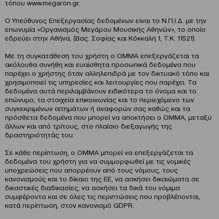
τόπου www.megaron.gr.
Ο Υπεύθυνος Επεξεργασίας δεδομένων είναι το Ν.Π.Ι.Δ. με την
επωνυμία «Οργανισμός Μεγάρου Μουσικής Αθηνών», το οποίο
εδρεύει στην Αθήνα, (Βας. Σοφίας και Κόκκαλη 1, Τ.Κ. 11521).
Με τη συγκατάθεση του χρήστη ο ΟΜΜΑ επεξεργάζεται τα
ακόλουθα συνήθη και ευαίσθητα προσωπικά δεδομένα που
παρέχει ο χρήστης όταν αλληλεπιδρά με τον δικτυακό τόπο και
χρησιμοποιεί τις υπηρεσίες και λειτουργίες που παρέχει. Τα
δεδομένα αυτά περιλαμβάνουν ειδικότερα το όνομα και το
επώνυμο, τα στοιχεία επικοινωνίας και το περιεχόμενο των
συγκεκριμένων αιτημάτων ή αναφορών σας καθώς και τα
πρόσθετα δεδομένα που μπορεί να αποκτήσει ο ΟΜΜΑ, μεταξύ
άλλων και από τρίτους, στο πλαίσιο διεξαγωγής της
δραστηριότητάς του.
Σε κάθε περίπτωση, ο ΟΜΜΑ μπορεί να επεξεργάζεται τα
δεδομένα του χρήστη για να συμμορφωθεί με τις νομικές
υποχρεώσεις που απορρέουν από τους νόμους, τους
κανονισμούς και το δίκαιο της ΕΕ, να ασκήσει δικαιώματα σε
δικαστικές διαδικασίες, να ασκήσει τα δικά του νόμιμα
συμφέροντα και σε όλες τις περιπτώσεις που προβλέπονται,
κατά περίπτωση, στον κανονισμό GDPR.