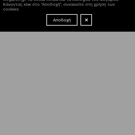
Κάνοντας κλικ στο "Αποδοχή", συναινείτε στη χρήση των
cookies.
Αποδοχή
NEWSLETTER
Έχω διαβάσει και συμφωνώ με τους
όρους και τις
προϋποθέσεις
εγγραφής στο newsletter και χρήσης του site
του Μεγάρου.