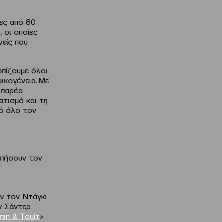
ες από 80
, οι οποίες
νείς που
ωπίζουμε όλοι
ικογένεια. Με
 παρέα
ατισμό και τη
πό όλο τον
απήσουν τον
υν τον Ντάγκι
ν Σάντερ
πιπ & Τουίτ
»