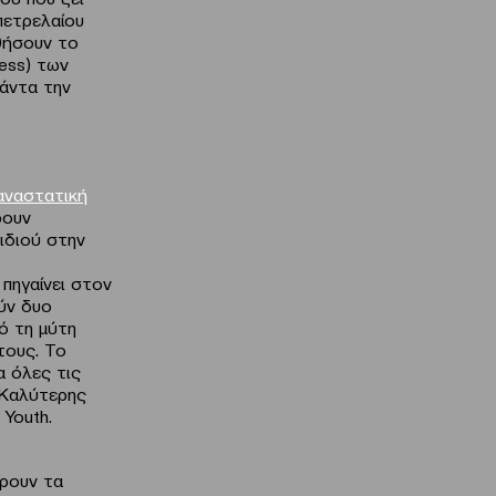
πετρελαίου
υθήσουν το
ness) των
πάντα την
παναστατική
ρουν
ιδιού στην
πηγαίνει στον
ύν δυο
ό τη μύτη
τους. Το
α όλες τις
ο Καλύτερης
 Youth.
άρουν τα