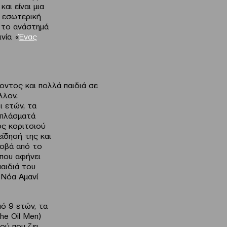
αι είναι μια
ν εσωτερική
 το ανάστημά
νία «
Ένας
λοντος και πολλά παιδιά σε
λλον.
ι ετών, τα
 πλάσματά
ός κοριτσιού
είδησή της και
τοβά από το
 που αφήνει
παιδιά του
υ Νόα Αμανί
πό 9 ετών, τα
the Oil Men)
ού που ζει