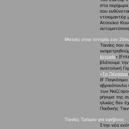
στα περίχωρα
που ευθύνεται
ντοκιμαντέρ 
Ατσούκο Κουέ
αυτοματοποιη
Ματιές στην Ιστορία του 20ο
Ταινίες που 
αναμετρηθούμ
Ιστορία
» (Fri
βλέπουμε την
ανατολική Γερ
«
Το Πέρασμα
Β’ Παγκόσμιο
εβραιόπουλα 
των Ναζί προ
μήνυμα της συ
ηλικίες δεν έ
Παιδικής Ταινί
Ταινίες Τρόμου για εφήβους
Στην νέα ενό