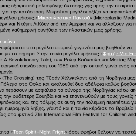
 μιας εξαιρετικά μολυσμένης έκτασης γης προς την εταιρεία 
 για την κατάσταση. Μικροί και μεγάλοι αξίζει να παρακολο
μεγάλου μήκους «
Μικροπλαστικά Παντού
» (Microplastic Mad
ρκ και Ντέμπι ΛιΚόεν από την Αμερική και να αλλάξουν για 
μένη καθημερινή συνήθεια των πλαστικών μιας χρήσης.
υ αιώνα
αναφέρονται στα μεγάλα ιστορικά γεγονότα μας βοηθούν να
ε με το σήμερα. Στην ταινία μεγάλο υμήκους «
Φρίτζι: Μια Ε
tzi: A Revolutionary Tale), των Ραλφ Κούκουλα και Ματίας Μπ
 ειρηνική επανάσταση του 1989 από την οπτική γωνία ενός πα
μανία.
» (The Crossing) της Τζοάν Χέλγκελαντ από τη Νορβηγία μας 
 Πόλεμο στο Όσλο και ακολουθεί δυο αδέλφια καθώς βοηθο
να περάσουν με ασφάλεια τα σύνορα της Νορβηγίας κάτω απ
ς την ουδέτερη Σουηδία και να επανενωθούν με τους γονείς 
μπόνοιας και της τόλμης σε αυτή την πολεμική περιπέτεια γι
χει ημερομηνία λήξης, γι’αυτό και η ταινία κέρδισε το Βραβεί
ας στο φετινό Zlin International Film Festival for Children and
τητα «
Teen
Spirit
–
Night
Fright
» όσοι έφηβοι θέλουν να τεστ