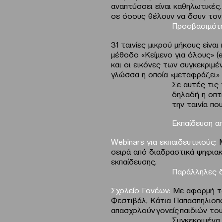
αναπτύσσει είναι καθηλωτικές
σε όσους θέλουν να δουν τον
Προσβασιμότ
31 ταινίες μικρού μήκους είν
μέθοδο «Κείμενο για όλους» (
και οι εικόνες των συγκεκριμ
γλώσσα η οποία «μεταφράζει» 
Σε αυτές τις 
δηλαδή η οπτ
την ταινία π
Εκπαίδευση απ
Webinars
για εκπαιδευτικούς:
σειρά από διαδραστικά ψηφιακ
εκπαίδευσης.
Παράλληλες 
Σχολείο Γονέων:
Με αφορμή τα
Φεστιβάλ, Κάτια Παπασπηλιοπ
απασχολούν γονείς παιδιών το
Συγκεκριμένα,