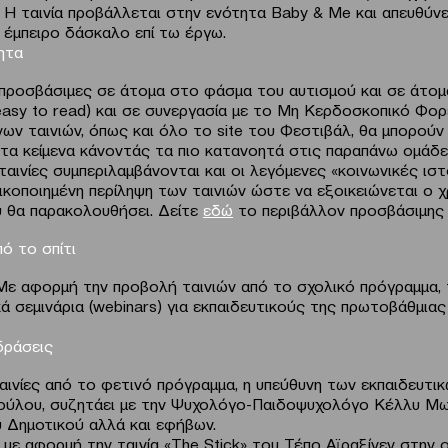
. Η ταινία προβάλλεται στην ενότητα Baby & Me και απευθύνε
 έμπειρο δάσκαλο επί τω έργω.
ητα
αι προσβάσιμες σε άτομα στο φάσμα του αυτισμού και σε άτομ
easy to read) και σε συνεργασία με το Μη Κερδοσκοπικό Φο
ένων ταινιών, όπως και όλο το site του Φεστιβάλ, θα μπορού
τα κείμενα κάνοντάς τα πιο κατανοητά στις παραπάνω ομάδε
ταινίες συμπεριλαμβάνονται και οι λεγόμενες «κοινωνικές ιστ
ικοποιημένη περίληψη των ταινιών ώστε να εξοικειώνεται ο 
ου θα παρακολουθήσει. Δείτε
εδώ
το περιβάλλον προσβάσιμης
ό το σπίτι
Με αφορμή την προβολή ταινιών από το σχολικό πρόγραμμα, 
ά σεμινάρια (webinars) για εκπαιδευτικούς της πρωτοβάθμιας
δράσεις
ινίες από το φετινό πρόγραμμα, η υπεύθυνη των εκπαιδευτ
ούλου, συζητάει με την Ψυχολόγο-Παιδοψυχολόγο Κέλλυ Μωρ
υ Δημοτικού αλλά και εφήβων.
 με αφορμή την ταινία «The Stick» του Τέπο Αϊραξίνεν στην 