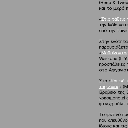
(Beep & Twee
και το μικρό 
«
Στις τάξεις
την Ινδία να 
από την ταινί
Στην ενότητα
παρουσιάζετα
«
Μαθαίνοντας 
Warzone (If Y
προσπάθειες 
στο Αφγανιστ
Στα «
Κρυφά 
της Ζωής
» (
Βραβείο της 
χρησιμοποιεί 
φτωχή πόλη τ
Το φετινό πρό
που απευθύνο
ίδιους και τις