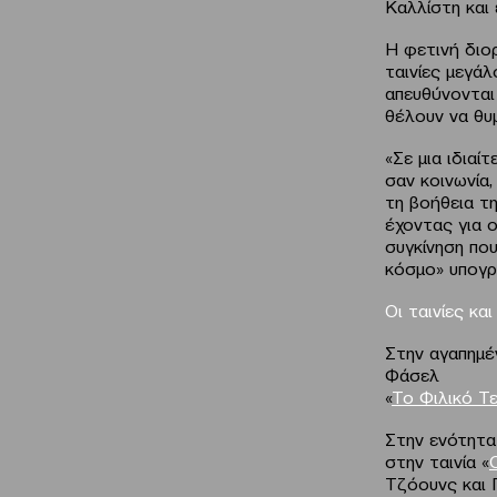
Καλλίστη και 
Η φετινή διο
ταινίες μεγάλ
απευθύνονται 
θέλουν να θυμ
«Σε μια ιδιαί
σαν κοινωνία
τη βοήθεια τη
έχοντας για ο
συγκίνηση πο
κόσμο» υπογρ
Οι ταινίες κα
Στην αγαπημέ
Φάσελ
«
Το Φιλικό Τ
Στην ενότητα
στην ταινία «
Τζόουνς και 