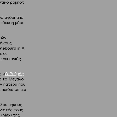
υτικό ρομπότ
ρό αγόρι από
παίδευση μέσα
ετών
Μήκους
ateboard in A
ι οι
ς γειτονιές
ς «
Ο Ρυθμός
με το Μεγάλο
αν πατέρα που
 παιδιά σε μια
γάλου μήκους
νιστές τους
» (Max) της