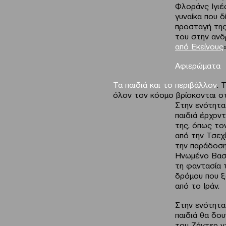
Φλοράνς Ιγιές
γυναίκα που 
προσταγή της
του στην ανδ
από Εκείνους
Αφιερώματα
Τα παιδιά και το περιβάλλον
. 
όλον τον κόσμο βρίσκονται στ
Στην ενότητα
παιδιά έρχον
της, όπως το
από την Τσεχί
την παράδοση
Ηνωμένο Βασίλ
τη φαντασία τ
δρόμου που ξ
από το Ιράν.
Στην ενότητα
παιδιά θα δου
του Ζάντερ ν