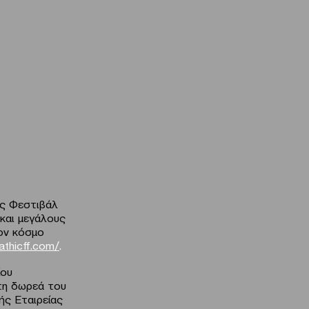
ές Φεστιβάλ
 και μεγάλους
ον κόσμο
athicff.com/
.
ίου
 τη δωρεά του
ής Εταιρείας