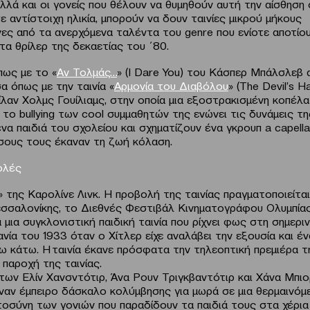
αλλά και οι γονείς που θέλουν να θυμηθούν αυτή την αίσθηση
σε αντίστοιχη ηλικία, μπορούν να δουν ταινίες μικρού μήκους
ες από τα ανερχόμενα ταλέντα του genre που ενίοτε αποτίο
τα θρίλερ της δεκαετίας του ΄80.
πως με το «
Αν Τολμάς…
» (I Dare You) του Κάσπερ Μπάλσλεβ α
σα όπως με την ταινία «
Αρμονία του Διαβόλου
» (The Devil’s 
λαν Χολμς Γουίλιαμς, στην οποία μια εξοστρακισμένη κοπέλα
το bullying των cool συμμαθητών της ενώνει τις δυνάμεις τη
α παιδιά του σχολείου και σχηματίζουν ένα γκρουπ a capella
σους τους έκαναν τη ζωή κόλαση.
ολές
» της Καρολίνε Λινκ. Η προβολή της ταινίας πραγματοποιείτα
σαλονίκης, το Διεθνές Φεστιβάλ Κινηματογράφου Ολυμπίας γ
α μια συγκλονιστική παιδική ταινία που ρίχνει φως στη σημερι
νία του 1933 όταν ο Χίτλερ είχε αναλάβει την εξουσία και έν
ω κάτω. Η ταινία έκανε πρόσφατα την τηλεοπτική πρεμιέρα 
 παροχή της ταινίας.
των Ελίν Χανσντότιρ, Άνα Ρουν Τριγκβαντότιρ και Χάνα Μπι
έναν έμπειρο δάσκαλο κολύμβησης για μωρά σε μια θερμαινόμεν
τοσύνη των γονιών που παραδίδουν τα παιδιά τους στα χέρια 