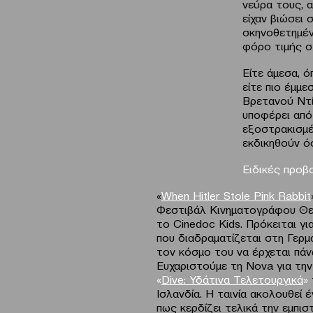
νεύρα τους, 
είχαν βιώσει 
σκηνοθετημέν
φόρο τιμής σ
Είτε άμεσα, ό
είτε πιο έμμε
Βρετανού Ντί
υποφέρει από 
εξοστρακισμέν
εκδικηθούν ό
Ειδικές προβ
«
When Hitler Stole Pink Rabbit
Φεστιβάλ Κινηματογράφου Θεσ
το Cinedoc Kids. Πρόκειται γι
που διαδραματίζεται στη Γερμα
τον κόσμο του να έρχεται πάν
Ευχαριστούμε τη Nova για την
«
Dive
: Υδάτινα Τελετουργικά
»
Ισλανδία. Η ταινία ακολουθεί 
πως κερδίζει τελικά την εμπισ