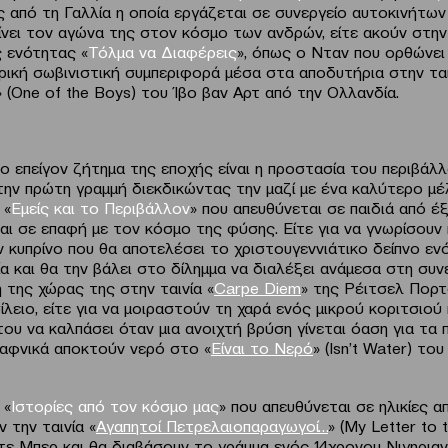
 από τη Γαλλία η οποία εργάζεται σε συνεργείο αυτοκινήτων κ
δίνει τον αγώνα της στον κόσμο των ανδρών, είτε ακούν στη
 ενότητας «
Τόλμα να Διαφέρεις
», όπως ο Νταν που ορθώνει
ρική σωβινιστική συμπεριφορά μέσα στα αποδυτήρια στην ται
» (One of the Boys) του Ίβο βαν Αρτ από την Ολλανδία.
Το επείγον ζήτημα της εποχής είναι η προστασία του περιβάλ
ην πρώτη γραμμή διεκδικώντας την μαζί με ένα καλύτερο μέ
 «
Εμείς και το Περιβάλλον
» που απευθύνεται σε παιδιά από έξ
ται σε επαφή με τον κόσμο της φύσης. Είτε για να γνωρίσουν
ν κυπρίνο που θα αποτελέσει το χριστουγεννιάτικο δείπνο εν
α και θα την βάλει στο δίλημμα να διαλέξει ανάμεσα στη συν
 της χώρας της στην ταινία «
Carpe Diem
» της Ρέιτσελ Πορ
ειο, είτε για να μοιραστούν τη χαρά ενός μικρού κοριτσιού
ου να καλπάσει όταν μια ανοιχτή βρύση γίνεται όαση για τα 
αφνικά αποκτούν νερό στο «
Είναι το Νερό
» (Isn’t Water) τo
 «
Ιστορίες από τον κόσμο μας
» που απευθύνεται σε ηλικίες α
ν την ταινία «
Αγαπητοί Πετρελαιοπαραγωγοί…
» (My Letter to 
τε Μπερ και θα διαβάσουν το γράμμα ενός 14χρονου Νιγηριαν