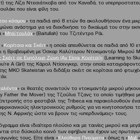
t) της Λίζα Ντεσιάτκοβα από τον Καναδά, το υπερπροστατε
πουλάκι που είναι φίλη του.
 του κόσμου
» τα παιδιά από 8 ετών θα ακολουθήσουν ένα μικ
υψώνει ανάστημα για να διεκδικήσει το δικαίωμά του στην εκ
α «
Μπαϊτουλάχ
» (Baitullah) του Τζιτέντρα Ράι.
 «
Κορίτσια και Σκέιτ
» η οποία απευθύνεται σε παιδιά από 10 
ι η Βραβευμένη με Όσκαρ Καλύτερου Ντοκιμαντέρ Μικρού 
Σκέιτ σε Εμπόλεμη Ζώνη (Aν Είσαι Κορίτσι)»
(Learning to Sk
ou’re A Girl) της Κάρολ Ντίσινγκερ, στην οποία καταγράφοντα
της ΜΚΟ Skateistan να διδάξει σκέιτ σε κορίτσια από φτωχέ
άν.
ταλέντα
» οι θεατές συναντούν το ντοκιμαντέρ μικρού μήκου
My Father the Mover) της Τζούλια Τζανς το οποίο τιμήθηκε 
Επιτροπής στο φεστιβάλ της Tribeca και παρακολουθούν έν
αφρικανικούς ηλεκτρονικούς ρυθμούς για να κινητοποιήσει τα
ης Ν. Αφρικής ώστε να βρουν τις «υπερδυνάμεις» τους.
γραμμα είναι ιδιαίτερα πλούσιο και με ταινίες μικρού και με
νται στο δύσκολο κοινό των εφήβων και έχουν ως πρωταγω
 αγωνίες τους. Είτε είναι «
Ελεύθερα Πνεύματα
» όπως η «
Μαξ