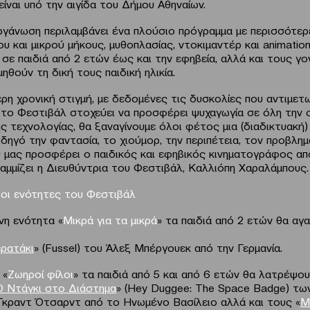
είναι υπό την αιγίδα του Δήμου Αθηναίων.
ργάνωση περιλαμβάνει ένα πλούσιο πρόγραμμα με περισσότερ
ου και μικρού μήκους, μυθοπλασίας, ντοκιμαντέρ και animation
σε παιδιά από 2 ετών έως και την εφηβεία, αλλά και τους γο
ηθούν τη δική τους παιδική ηλικία.
τερη χρονική στιγμή, με δεδομένες τις δυσκολίες που αντιμετ
, το Φεστιβάλ στοχεύει να προσφέρει ψυχαγωγία σε όλη την ο
ς τεχνολογίας, θα ξαναγίνουμε όλοι φέτος μια (διαδικτυακή)
δηγό την φαντασία, το χιούμορ, την περιπέτεια, τον προβλημ
υ μας προσφέρει ο παιδικός και εφηβικός κινηματογράφος α
αμμίζει η Διευθύντρια του Φεστιβάλ, Καλλιόπη Χαραλάμπους.
ι οι ενότητες του Φεστιβάλ
νη ενότητα «
Μικρά για τα μικρά
» τα παιδιά από 2 ετών θα αγ
ερατάκι
» (Fussel) του Άλεξ Μπέργουεκ από την Γερμανία.
 «
Ζωηροί φίλοι
» τα παιδιά από 5 και από 6 ετών θα λατρέψο
Ο Ντάγκι στο Διάστημα
» (Hey Duggee: The Space Badge) τω
Γκραντ Ότσαρντ από το Ηνωμένο Βασίλειο αλλά και τους «
Μ