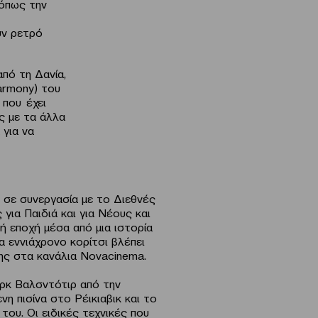
 όπως την
υν ρετρό
πό τη Δανία,
Harmony) του
 που έχει
ς με τα άλλα
 για να
ι σε συνεργασία με το Διεθνές
ια Παιδιά και για Νέους και
νή εποχή μέσα από μια ιστορία
α εννιάχρονο κορίτσι βλέπει
της στα κανάλια Novacinema.
ορκ Βαλσντότιρ από την
η πισίνα στο Ρέικιαβικ και το
του. Οι ειδικές τεχνικές που