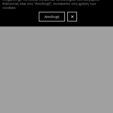
Κάνοντας κλικ στο "Αποδοχή", συναινείτε στη χρήση των
cookies.
Αποδοχή
NEWSLETTER
Έχω διαβάσει και συμφωνώ με τους
όρους και τις
προϋποθέσεις
εγγραφής στο newsletter και χρήσης του site
του Μεγάρου.