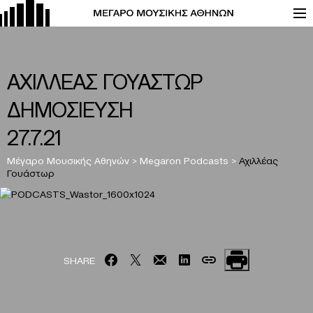
ΑΧΙΛΛΕΑΣ ΓΟΥΑΣΤΩΡ
ΔΗΜΟΣΙΕΥΣΗ
27.7.21
Μέγαρο Μουσικής Αθηνών
>
Megaron Podcasts
>
Αχιλλέας
Γουάστωρ
SHARE