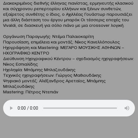
Διακεκριμένος διεθνής έλληνας πιανίστας, ερμηνευτής κλασικού
και σύγχρονου ρεπερτορίου ελλήνων και ξένων συνθετών,
εξαίρετος συνθέτης ο ίδιος, ο Αχιλλέας Γουάστωρ παρουσιάζει
μια άλλη διάσταση του έργου μπαρόκ Οι τέσσερις εποχές του
Vivaldi, σε διασκευή για σόλο πιάνο με μια crossover λογική.
Οργάνωση Παραγωγής: Ντέμα Παλαιοκαρίτη
Παρουσίαση, επιμέλεια και μοντάζ: Νίκος Κανελλόπουλος
Ηχογράφηση και Mastering: ΜΕΓΑΡΟ ΜΟΥΣΙΚΗΣ ΑΘΗΝΩΝ –
ΗΧΟΓΡΑΦΙΚΟ ΚΕΝΤΡΟ
Διεύθυνση Ηχογραφικού Κέντρου – σχεδιασμός ηχογραφήσεων:
Νίκος Εσπιαλίδης
Ηχοληψία: Μπάμπης Μπλαζουδάκης
Τεχνικός ηχογραφήσεων: Γιώργος Μαθιουδάκης
Ψηφιακό μοντάζ: Αλέξανδρος Αρεταίος, Μπάμπης
Μπλαζουδάκης
Mastering: Πέτρος Ντεπιάν