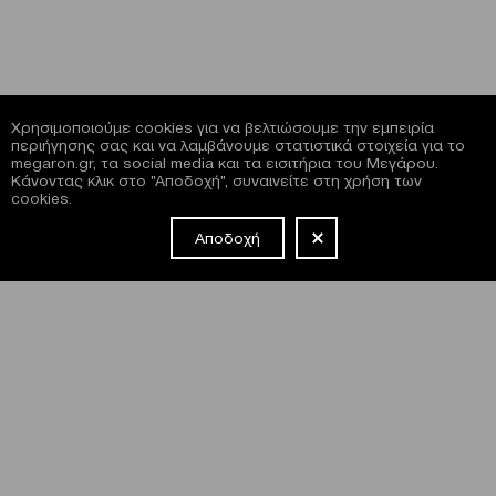
Χρησιμοποιούμε cookies για να βελτιώσουμε την εμπειρία
περιήγησης σας και να λαμβάνουμε στατιστικά στοιχεία για το
megaron.gr, τα social media και τα εισιτήρια του Μεγάρου.
Κάνοντας κλικ στο "Αποδοχή", συναινείτε στη χρήση των
cookies.
Αποδοχή
NEWSLETTER