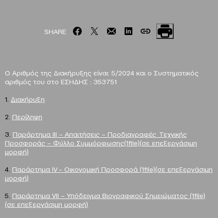
SHARE
Ο Αριθμός της Διακήρυξης είναι: 5/2024 και ο Συστηματικός
αριθμός του στο ΕΣΗΔΗΣ : 353751
1.
Διακήρυξη
2.
Περίληψη
3.
Παράρτημα III – Απαιτήσεις – Προδιαγραφές Τεχνικής
Προσφοράς – Φύλλο Συμμόρφωσης(1file)(σε επεξεργάσιμη
μορφή)
4.
Παράρτημα IV – Οικονομική Προσφορά (1file)(σε επεξεργάσιμη
μορφή)
5.
Παράρτημα VII – Υπόδειγμα Βιογραφικού Σημειώματος (1file)
(σε επεξεργάσιμη μορφή)