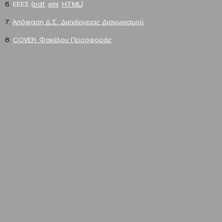
6.
EEEΣ (
pdf
,
xml
.
HTML
)
7.
Απόφαση Δ.Σ. Διενέργειας Διαγωνισμού
8.
COVER Φακέλου Προσφοράς