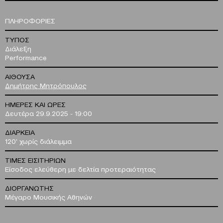
ΠΛΗΡΟΦΟΡΙΕΣ
ΤΥΠΟΣ
Διάλεξη
Performance
ΑΙΘΟΥΣΑ
Δημήτρης Μητρόπουλος
ΗΜΕΡΕΣ ΚΑΙ ΩΡΕΣ
Δευτέρα 29.9.2025 - 19:00
ΔΙΑΡΚΕΙΑ
120' χωρίς διάλειμμα
ΤΙΜΕΣ ΕΙΣΙΤΗΡΙΩΝ
Είσοδος ελεύθερη με δελτία προτεραιότητας
ΔΙΟΡΓΑΝΩΤΗΣ
Μέγαρο Μουσικής Αθηνών