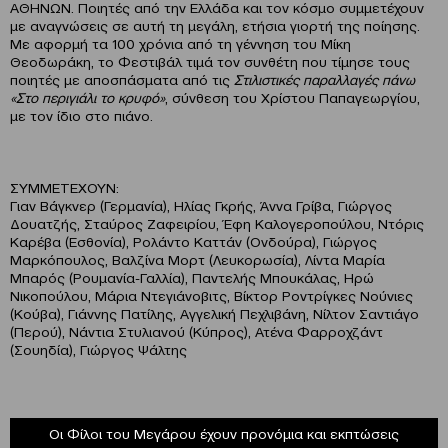
ΑΘΗΝΩΝ. Ποιητές από την Ελλάδα και τον κόσμο συμμετέχουν
με αναγνώσεις σε αυτή τη μεγάλη, ετήσια γιορτή της ποίησης.
Με αφορμή τα 100 χρόνια από τη γέννηση του Μίκη
Θεοδωράκη, το Φεστιβάλ τιμά τον συνθέτη που τίμησε τους
ποιητές με αποσπάσματα από τις
Στιλιστικές παραλλαγές πάνω
«Στο περιγιάλι το κρυφό»
, σύνθεση του Χρίστου Παπαγεωργίου,
με τον ίδιο στο πιάνο.
ΣΥΜΜΕΤΕΧΟΥΝ:
Γιαν Βάγκνερ (Γερμανία), Ηλίας Γκρής, Άννα Γρίβα, Γιώργος
Δουατζής, Σταύρος Ζαφειρίου, Έφη Καλογεροπούλου, Ντόρις
Καρέβα (Εσθονία), Ρολάντο Καττάν (Ονδούρα), Γιώργος
Μαρκόπουλος, Βαλζίνα Μορτ (Λευκορωσία), Λίντα Μαρία
Μπαρός (Ρουμανία-Γαλλία), Παντελής Μπουκάλας, Ηρώ
Νικοπούλου, Μάρια Ντεγιάνοβιτς, Βίκτορ Ροντρίγκες Νούνιες
(Κούβα), Γιάννης Πατίλης, Αγγελική Πεχλιβάνη, Νίλτον Σαντιάγο
(Περού), Νάντια Στυλιανού (Κύπρος), Ατένα Φαρροχζάντ
(Σουηδία), Γιώργος Ψάλτης
Οι Φίλοι του Μεγάρου έχουν προνόμια και εκπτώσεις