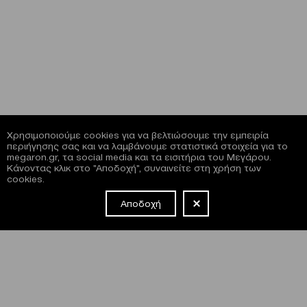
Χρησιμοποιούμε cookies για να βελτιώσουμε την εμπειρία
περιήγησης σας και να λαμβάνουμε στατιστικά στοιχεία για το
megaron.gr, τα social media και τα εισιτήρια του Μεγάρου.
Κάνοντας κλικ στο "Αποδοχή", συναινείτε στη χρήση των
cookies.
Αποδοχή
NEWSLETTER