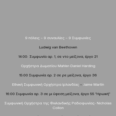
9 πόλεις – 9 συναυλίες – 9 Συμφωνίες
Ludwig van Beethoven
14:00: Συμφωνία αρ. 1, σε ντο μείζονα, έργο 21
Ορχήστρα Δωματίου Mahler-Daniel Harding
15:00 Συμφωνία αρ. 2 σε ρε μείζονα, έργο 36
Εθνική Συμφωνική Ορχήστρα Ιρλανδίας
–
Jaime Martín
16:00 Συμφωνία αρ. 3 σε μι ύφεση μείζονα, έργο 55 “Ηρωική”
Συμφωνική Ορχήστρα της Φινλανδικής Ραδιοφωνίας- Nicholas
Collon