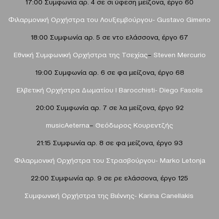
17:00 Συμφωνία αρ. 4 σε σι ύφεση μείζονα, έργο 60
Φιλαρμονική
Ορχήστρα του Λουξεμβούργου-
Gustavo Gimeno
18:00 Συμφωνία αρ. 5 σε ντο ελάσσονα, έργο 67
Εθνική Συμφωνική Ορχήστρα της Τσεχίας
–
Steven Mercurio
19:00 Συμφωνία αρ. 6 σε φα μείζονα, έργο 68
Ελβετική Ορχήστρα Δωματίου I Barocchisti- Diego Fasolis
20:00 Συμφωνία αρ. 7 σε λα μείζονα, έργο 92
musicAeterna
–
Θεόδωρος Κουρεντζής
21:15 Συμφωνία αρ. 8 σε φα μείζονα, έργο 93
Φιλαρμονική Ορχήστρα του Στρασβούργου- Marko Letonja
22:00 Συμφωνία αρ. 9 σε ρε ελάσσονα, έργο 125
Συμφωνική Ορχήστρα της Βιέννης- Karina Canellakis