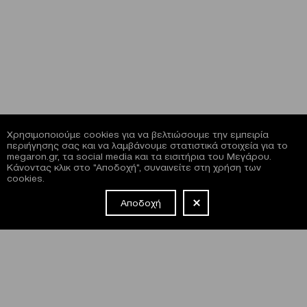
Χρησιμοποιούμε cookies για να βελτιώσουμε την εμπειρία
περιήγησης σας και να λαμβάνουμε στατιστικά στοιχεία για το
megaron.gr, τα social media και τα εισιτήρια του Μεγάρου.
Κάνοντας κλικ στο "Αποδοχή", συναινείτε στη χρήση των
cookies.
Αποδοχή
NEWSLETTER