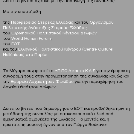
Δείτε το βίντεο σχετικά με την παραγωγή της συναυλίας:
Με την υποστήριξη
της
Περιφέρειας Στερεάς Ελλάδας
και του
Οργανισμού
Πολιτιστικής Ανάπτυξης Στερεάς Ελλάδας,
του
Ευρωπαϊκού Πολιτιστικού Κέντρου Δελφών
,
του
World Human Forum
,
του
ΕΟΤ,
και του
Ελληνικού Πολιτιστικού Κέντρου (Centre Culturel
Hellénique) στο Παρίσι
Το Μέγαρο ευχαριστεί το
ΥΠ.ΠΟ.Α και το Κ.Α.Σ
για την έμπρακτη
συνδρομή τους στην πραγματοποίηση της συναυλίας καθώς και
την
Εφορεία Αρχαιοτήτων Φωκίδος
για την παραχώρηση του
Αρχαίου Θεάτρου Δελφών.
Δείτε το βίντεο που δημιούργησε ο ΕΟΤ και προβλήθηκε πριν τη
μετάδοση της συναυλίας με οπτικοακουστικό υλικό από
εμβληματικά αξιοθέατα της Ελλάδας. Το μοντάζ και η
πρωτότυπη μουσική έγιναν από τον Γιώργο Βούκανο: