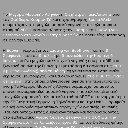
Το
Μέγαρο Μουσικής Αθηνών
, η
Ορχήστρα musicAeterna
υπό
τον
Θεόδωρο Κουρεντζή
και η χορογράφος
Sasha Waltz
συμμετέχoυν στο μεγάλο μουσικό γεγονός του τηλεοπτικού
σταθμού
ARTE,
παρουσιάζοντας την
Εβδόμη
του
Ludwig van
Beethoven στο Αρχαίο Θέατρο Δελφών
σε απευθείας μετάδοση
σε όλη την Ευρώπη.
Η
Ευρώπη
γιορτάζει τον
Ludwig van Beethoven
και τις
9
Συμφωνίες
του σε
9 πόλεις
με
9 συναυλίες, την Κυριακή 6
Ιουνίου
, σε ένα μεγάλο καλλιτεχνικό γεγονός που μεταδίδεται
ζωντανά σε όλη την Ευρώπη. Η μετάδοση θα αρχίσει στις
2:00
μ.μ. (ώρα Ελλάδος) από τη Βόννη
, τη γενέτειρα του σπουδαίου
γερμανού μουσουργού, και θα ολοκληρωθεί
στις 11:00 το βράδυ
στη Βιέννη
, στην οποία ο Beethoven άφησε την τελευταία του
πνοή. Το Μέγαρο Μουσικής Αθηνών συμμετέχει σε αυτό το
σπάνιο πανευρωπαϊκό μουσικό γεγονός, που υλοποιείται από
τον γαλλογερμανικό τηλεοπτικό σταθμό ARTE σε συνεργασία με
την ZDF (Kρατική Γερμανική Τηλεόραση) και την Unitel, κορυφαίο
διεθνή διανομέα τηλεοπτικών παραγωγών κλασικής μουσικής,
«ταξιδεύοντας» εκτός αθηναϊκών τειχών και παρουσιάζοντας
στο εμβληματικό
Αρχαίο Θέατρο Δελφών, στις 8:00 μ.μ., την
Συμφωνία αρ. 7 σε λα μείζονα, έργο 92,
με τον διεθνούς φήμης
έλληνα μαέστρο
Θεόδωρο Κουρεντζή να διευθύνει τη