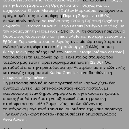
με την Εθνική Συμφωνική Ορχήστρα της Τσεχίας και τον
αρχιμουσικό Steven Mercurio [Στήβεν Μερκούριο]
να έχουν στο
πρόγραμμά τους την περίφημη
Πέμπτη Συμφωνία (18:00)
.
Ακολουθoύν από το
Λουγκάνο στις 19:00 η Ελβετική Ορχήστρα
Δωματίου I Barocchisti και ο Diego Fasolis [Ντιέγκο Φαζόλις] με
την κοσμαγάπητη «Ποιμενική
». Στις
20:00
τη σκυτάλη παίρνουν
ο
Θεόδωρος Κουρεντζής και η musicAeterna που ερμηνεύουν την
Εβδόμη Συμφωνία στους Δελφούς
, ενώ μία ώρα αργότερα το
ενδιαφέρον στρέφεται στο
Στρασβούργο
(Γαλλία), όπου η
Φιλαρμονική
της πόλης υπό τον
Marko Letonja [Μάρκο Λετόνια]
παρουσιάζει τη Συμφωνία αρ. 8. Τελευταίος σταθμός του
ταξιδιού μας είναι η αριστουργηματική Ενάτη
(22:00)
. Θα
μεταδοθεί από την πρωτεύουσα της Αυστρίας, με την ελληνικής
καταγωγής αρχιμουσικό
Karina Canellakis
να διευθύνει τη
Συμφωνική της Βιέννης
.
Τη μετάδοση από κάθε διαφορετική πόλη «προλογίζει» ένα
σύντομο βίντεο, μια οπτικοακουστική «καρτ ποστάλ», με
παρουσιαστή έναν δημοσιογράφο από την εκάστοτε χώρα, ο
οποίος βοηθά τον θεατή να εξοικειωθεί με τη μουσική
ατμόσφαιρα της κάθε Συμφωνίας, απολαμβάνοντας
ταυτόχρονα μαγευτικά τοπία και αξιοθέατα της κάθε περιοχής.
Την ελληνική «καρτ ποστάλ» παρουσιάζει η δημοσιογράφος
Λένα Αρώνη
.