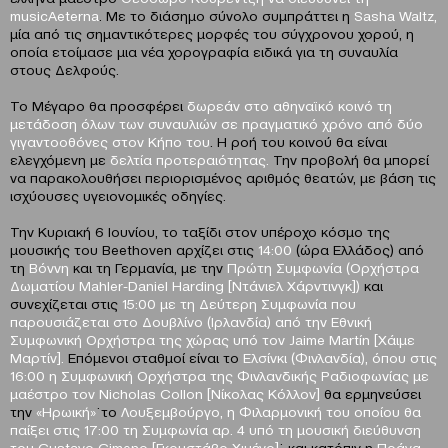
musicAeterna
. Με το διάσημο σύνολο συμπράττει η
Sasha Waltz,
μία από τις σημαντικότερες μορφές του σύγχρονου χορού, η
οποία ετοίμασε μια νέα χορογραφία ειδικά για τη συναυλία
στους Δελφούς.
Το Μέγαρο θα προσφέρει
δωρεάν στο αθηναϊκό κοινό τη
μετάδοση όλων των συναυλιών σε πραγματικό χρόνο από δύο
γιγαντοοθόνες στον Κήπο του
. Η ροή του κοινού θα είναι
ελεγχόμενη με
δελτία προτεραιότητας.
Την προβολή θα μπορεί
να παρακολουθήσει περιορισμένος αριθμός θεατών, με βάση τις
ισχύουσες υγειονομικές οδηγίες.
Την Κυριακή 6 Ιουνίου, το ταξίδι στον υπέροχο κόσμο της
μουσικής του Beethoven αρχίζει στις
14:00
(ώρα Ελλάδος) από
τη
Βόννη
και τη Γερμανία, με την
Πρώτη Συμφωνία (Ορχήστρα
Δωματίου Mahler-Daniel Harding [Nτάνιελ Χάρντινγκ])
και
συνεχίζεται στις
15:00 με τη Δεύτερη Συμφωνία που
παρουσιάζεται στο Δουβλίνο (Ιρλανδία) από την Εθνική
Συμφωνική Ορχήστρα της χώρας υπό τον Jaime Martín [Χάιμε
Μαρτίν].
Επόμενοι σταθμοί είναι το
Ελσίνκι (Φινλανδία), όπου στις
16:00 η Συμφωνική Ορχήστρα της Φινλανδικής Ραδιοφωνίας με
μαέστρο τον Nicholas Collon [Νίκολας Κόλλον]
θα ερμηνεύσει
την
«Ηρωική»
˙το
Λουξεμβούργο, η Φιλαρμονική του οποίου θα
παίξει στις 17:00 τη Συμφωνία αρ. 4 υπό τη μουσική διεύθυνση
του Gustavo Gimeno [Γκουστάβο Χιμένο]
˙ και κατόπιν η
Πράγα,