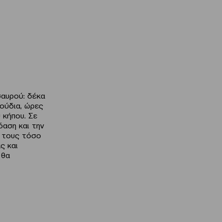
σαυρού: δέκα
ούδια, ώρες
 κήπου. Σε
όαση και την
α τους τόσο
ς και
 θα