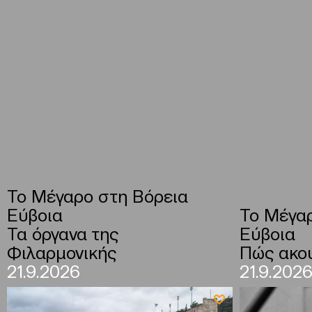
To Μέγαρο στη Βόρεια
Εύβοια
To Μέγαρ
Τα όργανα της
Εύβοια
Φιλαρμονικής
Πώς ακού
21.9.2026
21.9.202