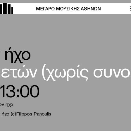
 ήχο
 ετών (χωρίς συνο
-13:00
ον ήχο