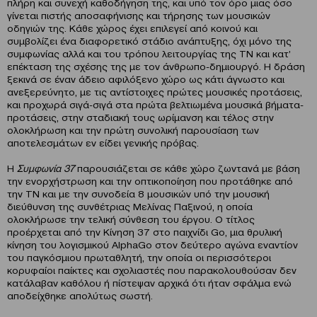
πλήρη και συνεχή καθοδήγηση της, και υπό τον όρο μιας όσο
γίνεται πιστής αποσαφήνισης και τήρησης των μουσικών
οδηγιών της. Κάθε χώρος έχει επιλεγεί από κοινού και
συμβολίζει ένα διαφορετικό στάδιο ανάπτυξης, όχι μόνο της
συμφωνίας αλλά και του τρόπου λειτουργίας της ΤΝ και κατ’
επέκταση της σχέσης της με τον άνθρωπο-δημιουργό. Η δράση
ξεκινά σε έναν άδειο αφιλόξενο χώρο ως κάτι άγνωστο και
ανεξερεύνητο, με τις αντίστοιχες πρώτες μουσικές προτάσεις,
και προχωρά σιγά-σιγά στα πρώτα βελτιωμένα μουσικά βήματα-
προτάσεις, στην σταδιακή τους ωρίμανση και τέλος στην
ολοκλήρωση και την πρώτη συνολική παρουσίαση των
αποτελεσμάτων εν είδει γενικής πρόβας.
Η
Συμφωνία 37
παρουσιάζεται σε κάθε χώρο ζωντανά με βάση
την ενορχήστρωση και την οπτικοποίηση που προτάθηκε από
την ΤΝ και με την συνοδεία 8 μουσικών υπό την μουσική
διεύθυνση της συνθέτριας Μελίνας Παξινού, η οποία
ολοκλήρωσε την τελική σύνθεση του έργου. O τίτλος
προέρχεται από την Κίνηση 37 στο παιχνίδι Go, μια θρυλική
κίνηση του λογισμικού AlphaGo στον δεύτερο αγώνα εναντίον
του παγκόσμιου πρωταθλητή, την οποία οι περισσότεροι
κορυφαίοι παίκτες και σχολιαστές που παρακολουθούσαν δεν
κατάλαβαν καθόλου ή πίστεψαν αρχικά ότι ήταν σφάλμα ενώ
αποδείχθηκε απολύτως σωστή.