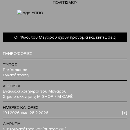
ΠΟΛΙΤΙΣΜΟΥ
Οι Φίλοι του Μεγάρου έχουν προνόμια και εκπτώσεις
ΠΛΗΡΟΦΟΡΙΕΣ
ΤΥΠΟΣ
Performance
Εγκατάσταση
ΑΙΘΟΥΣΑ
Εναλλακτικοί χώροι του Μεγάρου
Σημείο εκκίνησης M-SHOP / M CAFÉ
ΗΜΕΡΕΣ ΚΑΙ ΩΡΕΣ
10.1.2026 έως 28.2.2026
[+]
ΔΙΑΡΚΕΙΑ
90' (δυνατότητα καθίσματος 30')