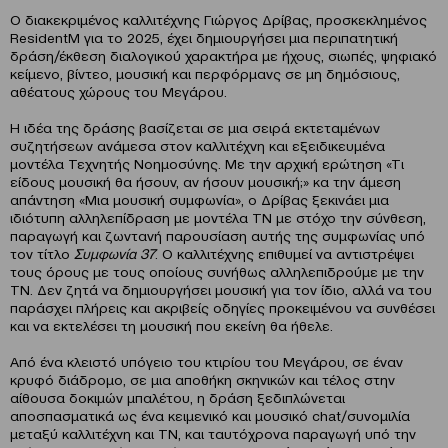
Ο διακεκριμένος καλλιτέχνης Γιώργος Δρίβας, προσκεκλημένος
ResidentM για το 2025, έχει δημιουργήσει μια περιπατητική
δράση/έκθεση διαλογικού χαρακτήρα με ήχους, σιωπές, ψηφιακό
κείμενο, βίντεο, μουσική και περφόρμανς σε μη δημόσιους,
αθέατους χώρους του Μεγάρου.
Η ιδέα της δράσης βασίζεται σε μια σειρά εκτεταμένων
συζητήσεων ανάμεσα στον καλλιτέχνη και εξειδικευμένα
μοντέλα Τεχνητής Νοημοσύνης. Με την αρχική ερώτηση «Τι
είδους μουσική θα ήσουν, αν ήσουν μουσική;» κα την άμεση
απάντηση «Μια μουσική συμφωνία», ο Δρίβας ξεκινάει μια
ιδιότυπη αλληλεπίδραση με μοντέλα ΤΝ με στόχο την σύνθεση,
παραγωγή και ζωντανή παρουσίαση αυτής της συμφωνίας υπό
τον τίτλο
Συμφωνία 37
. Ο καλλιτέχνης επιθυμεί να αντιστρέψει
τους όρους με τους οποίους συνήθως αλληλεπιδρούμε με την
ΤΝ. Δεν ζητά να δημιουργήσει μουσική για τον ίδιο, αλλά να του
παράσχει πλήρεις και ακριβείς οδηγίες προκειμένου να συνθέσει
και να εκτελέσει τη μουσική που εκείνη θα ήθελε.
Από ένα κλειστό υπόγειο του κτιρίου του Μεγάρου, σε έναν
κρυφό διάδρομο, σε μια αποθήκη σκηνικών και τέλος στην
αίθουσα δοκιμών μπαλέτου, η δράση ξεδιπλώνεται
αποσπασματικά ως ένα κειμενικό και μουσικό chat/συνομιλία
μεταξύ καλλιτέχνη και ΤΝ, και ταυτόχρονα παραγωγή υπό την