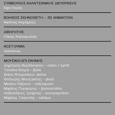
ΣΥΜΒΟΥΛΟΣ ΚΑΛΛΙΤΕΧΝΙΚΗΣ ΔΙΕΥΘΥΝΣΗΣ
Έφη Γούση
ΒΟΗΘΟΣ ΣΚΗΝΟΘΕΤΗ – 3D ANIMATION
Νικόλας Κεραμεύς
ΑΦΗΓΗΤΗΣ
Πάνης Καλοφωλιάς
ΚΟΣΤΟΥΜΙΑ
Adonis.eu
ΜΟΥΣΙΚΟΙ ΕΠΙ ΣΚΗΝΗΣ
Δημήτρης Βερδίνογλου – πιάνο / synth
Τατιάνα Λύτρα – βιoλί
Eλένη Φουρλάνου -βιόλα
Θοδωρής Μουζακίτης – βιολί
Μελίνα Παξινού – σαξόφωνο
Μιχάλης Πορφύρης – βιολοντσέλο
Αλέξανδρος Τράμπας – κοντραμπάσο
Μιχάλης Τσιφτσής – κιθάρα