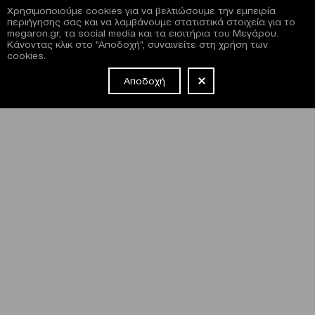
Χρησιμοποιούμε cookies για να βελτιώσουμε την εμπειρία
περιήγησης σας και να λαμβάνουμε στατιστικά στοιχεία για το
megaron.gr, τα social media και τα εισιτήρια του Μεγάρου.
Κάνοντας κλικ στο "Αποδοχή", συναινείτε στη χρήση των
cookies.
Αποδοχή
NEWSLETTER
Έχω διαβάσει και συμφωνώ με τους
όρους και τις
προϋποθέσεις
εγγραφής στο newsletter και χρήσης του site
του Μεγάρου.