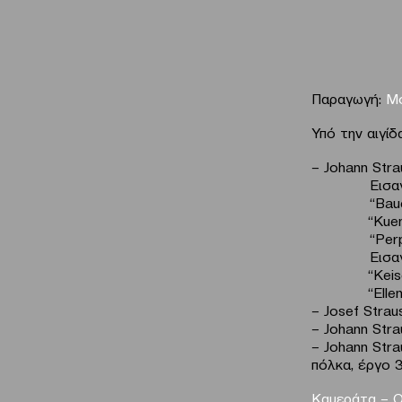
Παραγωγή:
Μο
Υπό την αιγί
– Johann Stra
Εισαγωγή απ
“Bauern pol
“Kuenstlerl
“Perpetual 
Eισαγωγή απ
“Keiserwal
“Ellen a M
– Josef Strau
– Johann Strau
– Johann Stra
πόλκα, έργο 
Καμεράτα – 