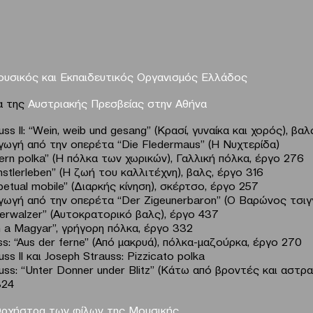
υσικός και Εκπαιδευτικός Οργανισμός Ελλάδος
δα της
Αυστριακής Πρεσβείας στην Αθήνα
uss ll: “Wein, weib und gesang” (Κρασί, γυναίκα και χορός), βα
ό την οπερέτα “Die Fledermaus” (Η Νυχτερίδα)
ka” (Η πόλκα των χωρικών), Γαλλική πόλκα, έργο 276
eben” (Η ζωή του καλλιτέχνη), βαλς, έργο 316
mobile” (Διαρκής κίνηση), σκέρτσο, έργο 257
ό την οπερέτα “Der Zigeunerbaron” (Ο Βαρώνος τσιγ
zer” (Αυτοκρατορικό βαλς), έργο 437
agyar”, γρήγορη πόλκα, έργο 332
ss: “Aus der ferne” (Από μακρυά), πόλκα-μαζούρκα, έργο 270
ss ll και Joseph Strauss: Pizzicato polka
uss: “Unter Donner under Blitz” (Κάτω από βροντές και αστρα
324
Ορχήστρα των φίλων της Μουσικής