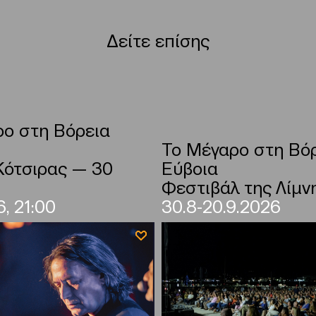
Δείτε επίσης
ο στη Βόρεια
Το Μέγαρο στη Βό
Κότσιρας — 30
Εύβοια
Φεστιβάλ της Λίμν
, 21:00
30.8-20.9.2026