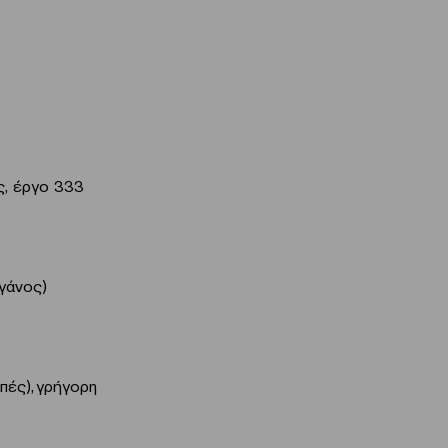
λς, έργο 333
γάνος)
πές), γρήγορη