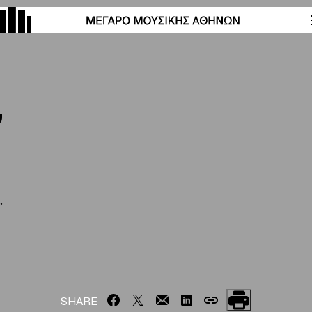
”
”
SHARE