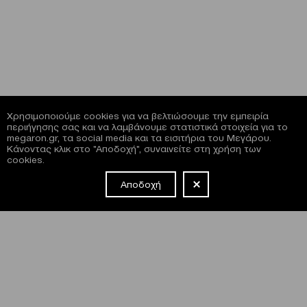
Χρησιμοποιούμε cookies για να βελτιώσουμε την εμπειρία
περιήγησης σας και να λαμβάνουμε στατιστικά στοιχεία για το
megaron.gr, τα social media και τα εισιτήρια του Μεγάρου.
Κάνοντας κλικ στο "Αποδοχή", συναινείτε στη χρήση των
cookies.
Αποδοχή
NEWSLETTER