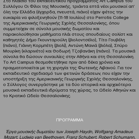
Στο πλαίσιο του εκπαιδευτικού προγράμματος Art Campus του
Συλλόγου Οι Φίλοι της Μουσικής, τριάντα επτά νέοι μουσικοί απ’
όλη την Ελλάδα (έγχορδα, πνευστά, πιάνο) είχαν φέτος την
ευκαιρία να φιλοξενηθούν (11-18 Ιουλίου) στο Perrotis College
της Αμερικανικής Γεωργικής Σχολής Θεσσαλονίκης, όπου
συμμετείχαν σε σύνολα μουσικής δωματίου και
παρακολούθησαν μαθήματα πλάι στους σπουδαίους σολίστ και
καθηγητές Δήμο Γκουνταρούλη (βιολοντσέλο), Τίτο Γουβέλη
(πιάνο), Γιάννη Κορμπέτη (βιολί), Αντώνη Μανιά (βιόλα), Σπύρο
Μουρίκη (κλαρινέτο) και Θοδωρή Τζοβανάκη (πιάνο). Τα μουσικά
σύνολα θα δώσουν συναυλίες στην Αθήνα και στη Θεσσαλονίκη.
Το Art Campus θεσμοθετήθηκε πριν από δέκα χρόνια και
πραγματοποιείται με τη χορηγία της Φωτεινής Λιβανού. Για τον
εκπαιδευτικό σχεδιασμό των φετινών δράσεων, που είχαν την
υποστήριξη της Αμερικανικής Γεωργικής Σχολής Θεσσαλονίκης,
ο Σύλλογος συνεργάστηκε με τα δύο ιστορικά και αρχαιότερα
μουσικά εκπαιδευτικά ιδρύματα της χώρας, το Ωδείο Αθηνών και
το Κρατικό Ωδείο Θεσσαλονίκης.
ΠΡΟΓΡΑΜΜΑ
Έργα μουσικής δωματίου των
Joseph
Haydn
,
Wolfgang
Amadeus
Mozart
,
Ludwig
van
Beethoven
,
Franz
Schubert
,
Robert
Schumann
,