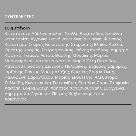
ΣΥΝΤΕΛΕΣΤΕΣ
Συμμετέχουν
Κωνσταντίνα Αδελφοπούλου, Στέλλα Βαχτανίδου, Νικολίνα
Βιτουλαδίτη, Αγγελική Γκανά, Άννα Μαρία Γυπάκη, Φίλιππος
Κετεντζιάν, Σπύρος Κοκονέτσης Στεριώτης, Ελπίδα Κόλλια,
Ορέστης Κοσμάς, Σπύρος Κούκας, Θάνος Κυπάρος, Δήμητρα
Κωστίκα, Τατιάνα Λύτρα, Βασίλης Μουρίκης, Μυρτώ
Μπαμπαράκου, Κατερίνα Νέτσκα, Μαρία Έλλη Πετρίδου,
Κατερίνα Προδάνη, Διονύσης Πυλαρινός, Σταύρος Σαμαράς,
Ιορδάνης Σάντος Μαστραλέξης, Ορφέας Σαραντάκος,
Καλλιφώνη Σαραντάκου, Μάριος Σκουτέλης, Αλεξάνδρα
Συλλαΐδή, Κωνσταντίνα Τυμπανίδου, Έρα Χαντζάρη, Στεφανία
Χασάπη, Σοφία Χατζή, Χρήστος Χατζηναθαναήλ, Ευαγγελία
Δήμητρα Χατζηνάσιου, Πέτρος Χοχλακάκης, Νίκος
Χριστιανός.