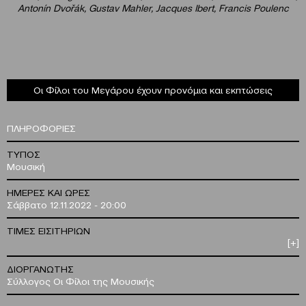
Antonín Dvořák
,
Gustav
Mahler
,
Jacques
Ibert
,
Francis
Poulenc
Οι Φίλοι του Μεγάρου έχουν προνόμια και εκπτώσεις
ΠΛΗΡΟΦΟΡΙΕΣ
ΤΥΠΟΣ
Μουσική
ΗΜΕΡΕΣ ΚΑΙ ΩΡΕΣ
Σάββατο 12.11.2022 - 20:00
ΤΙΜΕΣ ΕΙΣΙΤΗΡΙΩΝ
[+]
ΔΙΟΡΓΑΝΩΤΗΣ
Σύλλογος Οι Φίλοι της Μουσικής