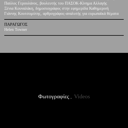
Παύλος Γερουλάνος, βουλευτής του ΠΑΣΟΚ-Κίνημα Αλλαγής
Ξένια Κουναλάκη, δημοσιογράφος στην εφημερίδα Καθημερινή
Γιάννης Κουτσομύτης, αρθρογράφος-αναλυτής για ευρωπαϊκά θέματα
ΠΑΡΑΓΩΓΟΣ
Helen Towner
Φωτογραφίες
Videos
,