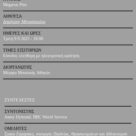
Megaron Plus
ΑΙΘΟΥΣΑ
Δημήτρης Μητρόπουλος
ΗΜΕΡΕΣ ΚΑΙ ΩΡΕΣ
Τρίτη 9.9.2025 - 18:00
ΤΙΜΕΣ ΕΙΣΙΤΗΡΙΩΝ
Είσοδος ελεύθερη με ηλεκτρονική κράτηση
ΔΙΟΡΓΑΝΩΤΗΣ
Μέγαρο Μουσικής Αθηνών
ΣΥΝΤΕΛΕΣΤΕΣ
ΣΥΝΤΟΝΙΣΤΗΣ
Jonny Dymond, BBC World Service
ΟΜΙΛΗΤΕΣ
Σοφία Ζαχαράκη, υπουργός Παιδείας, Θρησκευμάτων και Αθλητισμού