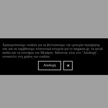
Χρησιμοποιούμε cookies για να βελτιώσουμε την εμπειρία περιήγησης
σας και να λαμβάνουμε στατιστικά στοιχεία για το megaron.gr, τα social
media και τα εισιτήρια του Μεγάρου. Κάνοντας κλικ στο "Αποδοχή",
συναινείτε στη χρήση των cookies.
Αποδοχή
NEWSLETTER