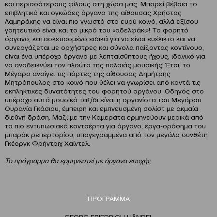
και περισσότερους φίλους στη χώρα μας. Μπορεί βέβαια το
επιβλητικό και ογκώδες όργανο της αίθουσας Χρήστος
Λαμπράκης να είναι πιο γνωστό στο ευρύ κοινό, αλλά εξίσου
γοητευτικό είναι και το μικρό του «αδελφάκι»! Το φορητό
όργανο, κατασκευασμένο ειδικά για να είναι ευέλικτο και να
συνεργάζεται με ορχήστρες και σύνολα παίζοντας κοντίνουο,
είναι ένα υπέροχο όργανο με λεπταίσθητους ήχους, ιδανικό για
να αναδεικνύει τον πλούτο της παλαιάς μουσικής! Έτσι, το
Μέγαρο ανοίγει τις πόρτες της αίθουσας Δημήτρης
Μητρόπουλος στο κοινό που θέλει να γνωρίσει από κοντά τις
εκπληκτικές δυνατότητες του φορητού οργάνου. Οδηγός στο
υπέροχο αυτό μουσικό ταξίδι είναι η οργανίστα του Μεγάρου
Ουρανία Γκάσιου, έμπειρη και εμπνευσμένη σολίστ με ακμαία
διεθνή δράση. Μαζί με την Καμεράτα ερμηνεύουν μερικά από
τα πιο εντυπωσιακά κοντσέρτα για όργανο, έργα-ορόσημα του
μπαρόκ ρεπερτορίου, υπογεγραμμένα από τον μεγάλο συνθέτη
Γκέοργκ Φρήντριχ Χαίντελ.
Το πρόγραμμα θα ερμηνευτεί με όργανα εποχής
ΠΡΟΓΡΑΜΜΑ
GEORG FRIEDRICH HÄNDEL