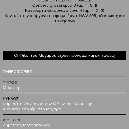
Concerti grossi έργο 3 (αρ. 4, 6, 1)
Κοντσέρτα για όργανο έργο 4 (αρ. 4, 3, 6)
Κοντσέρτο για όργανο σε φα μείζονα, HWV 295, «Ο κούκος και
το αηδόνι»
Οι Φίλοι του Μεγάρου έχουν προνόμια και εκπτώσεις
ΠΛΗΡΟΦΟΡΙΕΣ
ΤΥΠΟΣ
Μουσική
ΚΥΚΛΟΣ
Καμεράτα Ορχήστρα των Φίλων της Μουσικής
Κυριακή μεσημέρι στο Μέγαρο
ΑΙΘΟΥΣΑ
Δημήτρης Μητρόπουλος