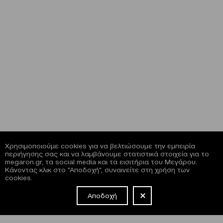
Χρησιμοποιούμε cookies για να βελτιώσουμε την εμπειρία
περιήγησης σας και να λαμβάνουμε στατιστικά στοιχεία για το
megaron.gr, τα social media και τα εισιτήρια του Μεγάρου.
Κάνοντας κλικ στο "Αποδοχή", συναινείτε στη χρήση των
cookies.
Αποδοχή