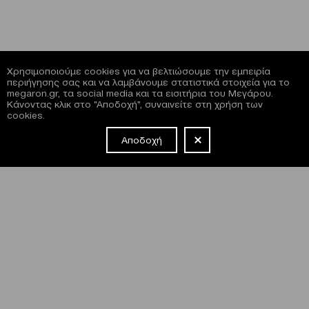
Χρησιμοποιούμε cookies για να βελτιώσουμε την εμπειρία
περιήγησης σας και να λαμβάνουμε στατιστικά στοιχεία για το
megaron.gr, τα social media και τα εισιτήρια του Μεγάρου.
Κάνοντας κλικ στο "Αποδοχή", συναινείτε στη χρήση των
cookies.
Αποδοχή
NEWSLETTER