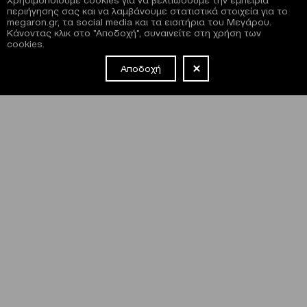
περιήγησης σας και να λαμβάνουμε στατιστικά στοιχεία για το
megaron.gr, τα social media και τα εισιτήρια του Μεγάρου.
Κάνοντας κλικ στο "Αποδοχή", συναινείτε στη χρήση των
cookies.
Αποδοχή
NEWSLETTER
Έχω διαβάσει και συμφωνώ με τους
όρους και τις
προϋποθέσεις
εγγραφής στο newsletter και χρήσης του site
του Μεγάρου.