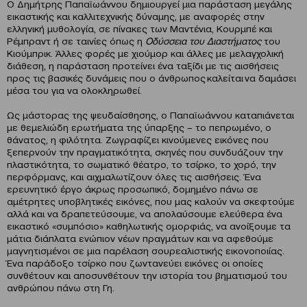
Ο Δημήτρης Παπαϊωάννου δημιουργεί μια παράσταση μεγάλης
εικαστικής και καλλιτεχνικής δύναμης, με αναφορές στην
ελληνική μυθολογία, σε πίνακες των Μαντένια, Κουρμπέ και
Ρέμπραντ ή σε ταινίες όπως η
Οδύσσεια του Διαστήματος
του
Κιούμπρικ. Άλλες φορές με χιούμορ και άλλες με μελαγχολική
διάθεση, η παράσταση προτείνει ένα ταξίδι με τις αισθήσεις
προς τις βασικές δυνάμεις που ο άνθρωπος καλείται να δαμάσει
μέσα του για να ολοκληρωθεί.
Ως μάστορας της ψευδαίσθησης, ο Παπαϊωάννου καταπιάνεται
με θεμελιώδη ερωτήματα της ύπαρξης – το πεπρωμένο, ο
θάνατος, η φιλότητα. Ζωγραφίζει κινούμενες εικόνες που
ξεπερνούν την πραγματικότητα, σκηνές που συνδυάζουν την
πλαστικότητα, το σωματικό θέατρο, το τσίρκο, το χορό, την
περφόρμανς, και αιχμαλωτίζουν όλες τις αισθήσεις. Ένα
ερευνητικό έργο άκρως προσωπικό, δομημένο πάνω σε
αμέτρητες υποβλητικές εικόνες, που μας καλούν να σκεφτούμε
αλλά και να δραπετεύσουμε, να απολαύσουμε ελεύθερα ένα
εικαστικό «συμπόσιο» καθηλωτικής ομορφιάς, να ανοίξουμε τα
μάτια διάπλατα ενώπιον νέων πραγμάτων και να αφεθούμε
μαγνητισμένοι σε μια παρέλαση σουρεαλιστικής εικονοποιίας.
Ένα παράδοξο τσίρκο που ζωντανεύει εικόνες οι οποίες
συνθέτουν και αποσυνθέτουν την ιστορία του βηματισμού του
ανθρώπου πάνω στη Γη.