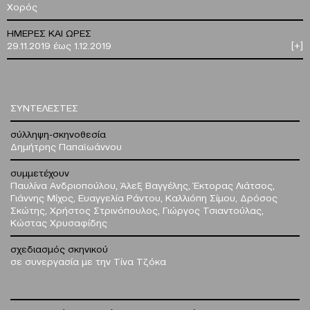
Χορός
ΗΜΕΡΕΣ ΚΑΙ ΩΡΕΣ
29.11.2019 έως 1.12.2019
[+]
ΣΥΝΤΕΛΕΣΤΕΣ
σύλληψη-σκηνοθεσία
Δημήτρης Παπαϊωάννου
συμμετέχουν
Παυλίνα Ανδριοπούλου, Άλεξ Βαγγέλης, Έκτορας Λιάτσος,
Γιάννης Μίχος, Ευαγγελία Ράντου, Καλλιόπη Σίμου, Δρόσος
Σκώτης, Χρήστος Στρινόπουλος, Γιώργος Τσιαντούλας,
Κώστας Χρυσαφίδης
σχεδιασμός σκηνικού
σε συνεργασία με την Τίνα Τζόκα