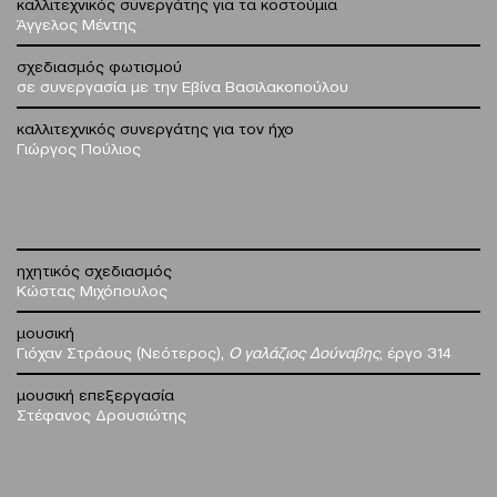
καλλιτεχνικός συνεργάτης για τα κοστούμια
Άγγελος Μέντης
σχεδιασμός φωτισμού
σε συνεργασία με την Εβίνα Βασιλακοπούλου
καλλιτεχνικός συνεργάτης για τον ήχο
Γιώργος Πούλιος
ηχητικός σχεδιασμός
Κώστας Μιχόπουλος
μουσική
Γιόχαν Στράους (Νεότερος),
Ο γαλάζιος Δούναβης
, έργο 314
μουσική επεξεργασία
Στέφανος Δρουσιώτης