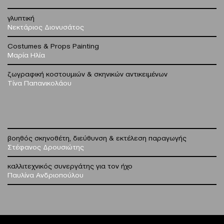
γλυπτική
Νεκτάριος Διονυσάτος
Costumes & Props Painting
Μαρία Ηλία
ζωγραφική κοστουμιών & σκηνικών αντικειμένων
Τίνα Παπανικολάου
βοηθός σκηνοθέτη, διεύθυνση & εκτέλεση παραγωγής
Στέφανος Δρουσιώτης
καλλιτεχνικός συνεργάτης για τον ήχο
Παυλίνα Ανδριοπούλου