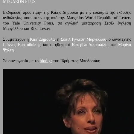
MEGARON PLUS
Εκδήλωση προς τιμήν της Κικής Δημουλά με την ευκαιρία της έκδοσης
ανθολογίας ποιημάτων της από την Margellos World Republic of Letters
του Yale University Press, σε αγγλική μετάφραση Σεσίλ Ιγγλέση
Μαργέλλου και Rika Lesser.
Συμμετέχουν η
Κική Δημουλά
, η
Σεσίλ Ιγγλέση Μαργέλλου
, ο λογοτέχνης
Γιάννης Ευσταθιάδης
, και οι ηθοποιοί
Κατερίνα Διδασκάλου
και
Μαρίνα
Ψάλτη
.
Σε συνεργασία με το
blod.gr
του Ιδρύματος Μποδοσάκη