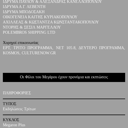
ΙΔΡΥΜΑ ΠΑΥΛΟΥ & ΑΛΕΞΑΝΔΡΑΣ ΚΑΝΕΛΛΟΠΟΥΛΟΥ
ΙΔΡΥΜΑ Α.Γ. ΛΕΒΕΝΤΗ
ΙΔΡΥΜΑ ΜΠΟΔΟΣΑΚΗ
ΟΙΚΟΓΕΝΕΙΑ ΚΑΙΤΗΣ ΚΥΡΙΑΚΟΠΟΥΛΟΥ
ΑΧΙΛΛΕΑΣ & ΚΩΣΤΑΝΤΖΑ ΚΩΝΣΤΑΝΤΑΚΟΠΟΥΛΟΥ
ΝΤΟΡΗΣ & ΣΕΣΙΛ ΜΑΡΓΕΛΛΟΥ
POLEMBROS SHIPPING LTD
Χορηγοί επικοινωνίας
ΕΡΤ, ΤΡΙΤΟ ΠΡΟΓΡΑΜΜΑ, ΝΕΤ 105.8, ΔΕΥΤΕΡΟ ΠΡΟΓΡΑΜΜΑ,
KOSMOS, CULTURENOW.GR
Οι Φίλοι του Μεγάρου έχουν προνόμια και εκπτώσεις
ΠΛΗΡΟΦΟΡΙΕΣ
ΤΥΠΟΣ
Εκδηλώσεις Τρίτων
ΚΥΚΛΟΣ
Megaron Plus