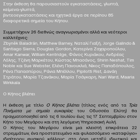
Στην έκθεση θα παρουσιαστούν εγκαταστάσεις, γλυπτά,
κείμενα-γλυπτά,
βιντεοεγκαταστάσεις και ηχητικά έργα σε περίπου 85
διαφορετικά σημεία του Κήπου.
Συμμετέχουν 26 διεθνώς αναγνωρισμένοι αλλά και νεότεροι
καλλιτέχνες:
Zbyněk Baladrán, Matthew Barney, Ναταλί Γιαξή, Jorge Galindo &
Santiago Sierra, Douglas Gordon, Κατερίνα Ζαχαροπούλου,
Amar Kanwar, William Kentridge, Φάνος Κυριάκου, Ανδρέας
Λόλης, Τζένη Μαρκέτου, Κώστας Μπασάνος, Shirin Neshat, Tim
Noble και Sue Webster, Ελένη Πανουκλιά, Νίκος Παπαδόπουλος,
Ρένα Παπασπύρου, Ράνια Μπέλλου, Pipilotti Rist, Δανάη
Στράτου, Μαρία Τζανάκου, Μαρία Τσάγκαρη, Nari Ward, Maaria
Wirkkala
Ο Κήπος βλέπει
Η έκθεση με τίτλο
Ο Κήπος βλέπει
(τίτλος ενός από τα
Τρία
Ποιήματα με σημαία ευκαιρίας
του Οδυσσέα Ελύτη) θα
πραγματοποιηθεί από τις 6 Ιουλίου έως τις 17 Σεπτεμβρίου στον
Κήπο του Mεγάρου και στη λεγόμενη Υπηρεσιακή Αυλή.
Ο Κήπος του Μεγάρου είναι μια κλειστή επικράτεια 22
στρεμμάτων, ένα προστατευμένο και φυλασσόμενο «καταφύγιο»
ιδιαίτερου φυσικού κάλλους, στο όριο μεταξύ ιδιωτικού και