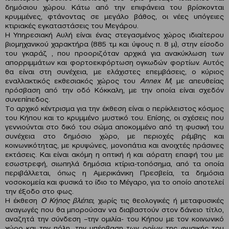
δημόσιου χώρου. Κάτω από την επιφάνεια του βρίσκονται
κρυμμένες, φτάνοντας σε μεγάλο βάθος, οι νέες υπόγειες
κτιριακές εγκαταστάσεις του Μεγάρου.
Η Υπηρεσιακή Αυλή είναι ένας στεγασμένος χώρος ιδιαίτερου
βιομηχανικού χαρακτήρα (885 τμ και ύψους π. 8 μ), στην είσοδο
του γκαράζ , που προοριζόταν αρχικά για ανακύκλωση των
απορριμμάτων και φορτοεκφόρτωση ογκωδών φορτίων. Αυτός
θα είναι στη συνέχεια, με ελάχιστες επεμβάσεις, ο κύριος
εναλλακτικός εκθεσιακός χώρος του
Annex M
, με απευθείας
πρόσβαση από την οδό Κόκκαλη, με την οποία είναι σχεδόν
συνεπίπεδος.
Το αρχικό κέντρισμα για την έκθεση είναι ο περίκλειστος κόσμος
του Κήπου και το κρυμμένο μυστικό του. Επίσης, οι σχέσεις που
γεννιούνται στο δικό του σώμα αποκομμένο από τη φυσική του
συνέχεια στο δημόσιο χώρο, με περιοχές ρέμβης και
κοινωνικότητας, με κρυψώνες, μονοπάτια και ανοιχτές πράσινες
εκτάσεις. Και είναι ακόμη η οπτική ή και αόρατη επαφή του με
εσωστρεφή, σιωπηλά δημόσια κτίρια-τοπόσημα, από τα οποία
περιβάλλεται, όπως η Αμερικάνικη Πρεσβεία, τα δημόσια
νοσοκομεία και φυσικά το ίδιο το Μέγαρο, για το οποίο αποτελεί
την έξοδο στο φως.
Η έκθεση
Ο Κήπος βλέπει
, χωρίς τις θεολογικές ή μεταφυσικές
αναγωγές που θα μπορούσαν να διαβαστούν στον δάνειο τίτλο,
αναζητά την σύνδεση –την ομιλία- του Κήπου με τον κοινωνικό
χώρο και την πόλη, την υπέρβαση των ορίων της φυσικής του