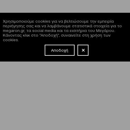
Χρησιμοποιούμε cookies για να βελτιώσουμε την εμπειρία
περιήγησης σας και να λαμβάνουμε στατιστικά στοιχεία για το
megaron.gr, τα social media και τα εισιτήρια του Μεγάρου.
Κάνοντας κλικ στο "Αποδοχή", συναινείτε στη χρήση των
cookies.
Αποδοχή
NEWSLETTER