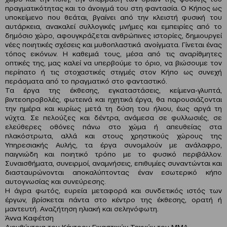
πραγματικότητας και το άνοιγμά του στη φαντασία. Ο Κήπος ως
υποκείμενο που θεάται, βγαίνει από την κλειστή φυσική του
αυτάρκεια, ανακαλεί συλλογικές μνήμες και εμπειρίες από το
δημόσιο χώρο, αφουγκράζεται ανθρώπινες ιστορίες, δημιουργεί
νέες ποιητικές σχέσεις και μυθοπλαστικά ανοίγματα. Γίνεται ένας
τόπος εικόνων. Η καθεμιά τους, μέσα από τις αναρίθμητες
οπτικές της, μας καλεί να υπερβούμε το όριο, να βιώσουμε τον
περίπατο ή τις στοχαστικές στιγμές στον Κήπο ως συνεχή
περάσματα από το πραγματικό στο φανταστικό.
Τα έργα της έκθεσης, εγκαταστάσεις, κείμενα-γλυπτά,
βιντεοπροβολές, φωτεινά και ηχητικά έργα, θα παρουσιάζονται
την ημέρα και κυρίως μετά τη δύση του ήλιου, έως αργά τη
νύχτα. Σε πελούζες και δέντρα, ανάμεσα σε φυλλωσιές, σε
ελεύθερες οθόνες πάνω στο χώμα ή απευθείας στα
πλακόστρωτα, αλλά και στους χρηστικούς χώρους της
Υπηρεσιακής Αυλής, τα έργα συνομιλούν με ανάλαφρο,
παιγνιώδη και ποιητικό τρόπο με το φυσικό περιβάλλον.
Συναισθήματα, συνειρμοί, αναμνήσεις, επιθυμίες συναντώνται και
διασταυρώνονται αποκαλύπτοντας έναν εσωτερικό κήπο
αυτογνωσίας και συνεύρεσης.
Η άγρα φωτός, ευρεία μεταφορά και συνδετικός ιστός των
έργων, βρίσκεται πάντα στο κέντρο της έκθεσης, ορατή ή
μαντευτή. Αναζήτηση ηλιακή και σεληνόφωτη.
Άννα Καφέτση
Διευθύντρια του Κέντρου Εικαστικών Τεχνών του ΜΜΑ