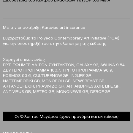
Με την υποστήριξη Karavias art insurance
Ευχαριστούμε το Polyeco Contemporary Art Initiative (PCAI)
για την υποστήριξή του στην υλοποίηση της έκθεσης
Χορηγοί επικοινωνίας
EΡΤ, ΕΦΗΜΕΡΙΔΑ ΤΩΝ ΣΥΝΤΑΚΤΩΝ, GALAXY 92, ΑΘΗΝΑ 9.84,
ΔΕΥΤΕΡΟ ΠΡΟΓΡΑΜΜΑ 103.7, ΤΡΙΤΟ ΠΡΟΓΡΑΜΜΑ 90.9,
KOSMOS 93.6, CULTURENOW.GR, IN2LIFE.GR,
NAFTEMPORIKI.GR, MONOPOLI.GR, NEWSBEAST.GR,
ARTANDLIFE.GR, PRASINIZO.GR, ARTANDPRESS.GR, LIFE.GR,
ANTIVIRUS.GR, METEO.GR, MONONEWS.GR, DEBOP.GR
Οι Φίλοι του Μεγάρου έχουν προνόμια και εκπτώσεις
ΠΛΗΡΟΦΟΡΙΕΣ