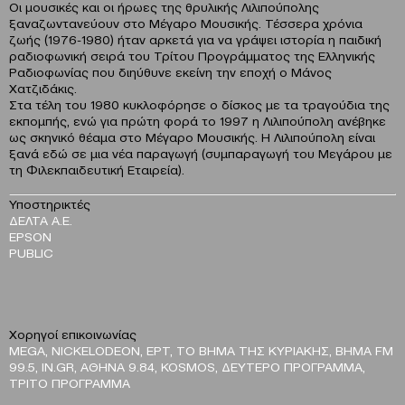
Οι μουσικές και οι ήρωες της θρυλικής Λιλιπούπολης
ξαναζωντανεύουν στο Μέγαρο Μουσικής. Τέσσερα χρόνια
ζωής (1976-1980) ήταν αρκετά για να γράψει ιστορία η παιδική
ραδιοφωνική σειρά του Τρίτου Προγράμματος της Ελληνικής
Ραδιοφωνίας που διηύθυνε εκείνη την εποχή ο Μάνος
Χατζιδάκις.
Στα τέλη του 1980 κυκλοφόρησε ο δίσκος με τα τραγούδια της
εκπομπής, ενώ για πρώτη φορά το 1997 η Λιλιπούπολη ανέβηκε
ως σκηνικό θέαμα στο Μέγαρο Μουσικής. Η Λιλιπούπολη είναι
ξανά εδώ σε μια νέα παραγωγή (συμπαραγωγή του Μεγάρου με
τη Φιλεκπαιδευτική Εταιρεία).
Υποστηρικτές
ΔΕΛΤΑ Α.Ε.
EPSON
PUBLIC
Χορηγοί επικοινωνίας
ΜΕGA, NICKELODEON, ΕΡΤ, TO ΒΗΜΑ ΤΗΣ ΚΥΡΙΑΚΗΣ, BHMA FM
99.5, IN.GR, ΑΘΗΝΑ 9.84, KOSMOS, ΔΕΥΤΕΡΟ ΠΡΟΓΡΑΜΜΑ,
ΤΡΙΤΟ ΠΡΟΓΡΑΜΜΑ