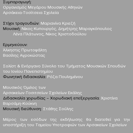
Συμπαραγωγή:
Οργανισμός Μεγάρου Μουσικής Αθηνών
Αρσάκεια-Τοσίτσεια Σχολεία
Στίχοι τραγουδιών:
Μαριανίνα Κριεζή
Μουσική:
Νίκος Κυπουργός, Δημήτρης Μαραγκόπουλος
Λένα Πλάτωνος, Νίκος Χριστοδούλου
Ερμηνεύουν:
Άλκηστις Πρωτοψάλτη
Βασίλης Αγροκώστας
Σολίστ & Ενόργανο Σύνολο του Τμήματος Μουσικών Σπουδών
του Ιονίου Πανεπιστημίου
Φωνητική διδασκαλία:
Ρόζα Πουλημένου
Μουσικός Όμιλος των
Αρσακείων-Τοσιτσείων Σχολείων Εκάλης
Διδασκαλία χορωδίας – Χορωδιακή επεξεργασία:
Χριστίνα
Βαρσάμη-Κούκνη
Μουσική διεύθυνση:
Στάθης Σούλης
Μέρος των εσόδων της εκδήλωσης θα διατεθεί για την
υποστήριξη του Ταμείου Υποτροφιών των Αρσακείων Σχολείων