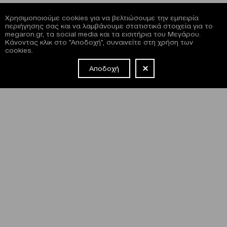
Χρησιμοποιούμε cookies για να βελτιώσουμε την εμπειρία
περιήγησης σας και να λαμβάνουμε στατιστικά στοιχεία για το
megaron.gr, τα social media και τα εισιτήρια του Μεγάρου.
Κάνοντας κλικ στο "Αποδοχή", συναινείτε στη χρήση των
cookies.
Αποδοχή
NEWSLETTER
Έχω διαβάσει και συμφωνώ με τους
όρους και τις
προϋποθέσεις
εγγραφής στο newsletter και χρήσης του site