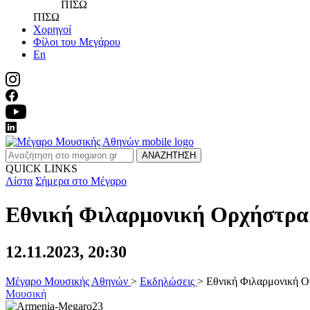
ΠΙΣΩ
ΠΙΣΩ
Χορηγοί
Φίλοι του Μεγάρου
En
ΑΝΑΖΗΤΗΣΗ
QUICK LINKS
Λίστα
Σήμερα στο Μέγαρο
Εθνική Φιλαρμονική Ορχήστρα 
12.11.2023, 20:30
Μέγαρο Μουσικής Αθηνών
>
Εκδηλώσεις
>
Εθνική Φιλαρμονική Ο
Μουσική