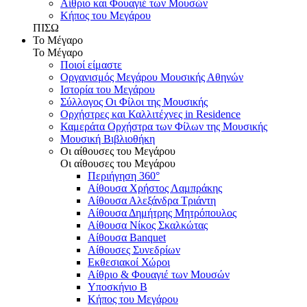
Αίθριο και Φουαγιέ των Μουσών
Κήπος του Μεγάρου
ΠΙΣΩ
Το Μέγαρο
Το Μέγαρο
Ποιοί είμαστε
Οργανισμός Μεγάρου Μουσικής Αθηνών
Ιστορία του Μεγάρου
Σύλλογος Οι Φίλοι της Μουσικής
Ορχήστρες και Καλλιτέχνες in Residence
Καμεράτα Ορχήστρα των Φίλων της Μουσικής
Μουσική Βιβλιοθήκη
Οι αίθουσες του Μεγάρου
Οι αίθουσες του Μεγάρου
Περιήγηση 360°
Αίθουσα Χρήστος Λαμπράκης
Αίθουσα Αλεξάνδρα Τριάντη
Αίθουσα Δημήτρης Μητρόπουλος
Αίθουσα Νίκος Σκαλκώτας
Αίθουσα Banquet
Αίθουσες Συνεδρίων
Εκθεσιακοί Χώροι
Αίθριο & Φουαγιέ των Μουσών
Υποσκήνιο Β
Κήπος του Μεγάρου