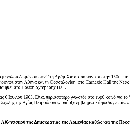
ου μεγάλου Αρμένιου συνθέτη Αράμ Χατσατουριάν και στην 150η επέτ
ιούνται στην Αθήνα και τη Θεσσαλονίκη, στο Carnegie Hall της Νέας
οιηθεί στο Boston Symphony Hall.
 6 Ιουνίου 1903. Είναι περισσότερο γνωστός στο ευρύ κοινό για το 
ς Σχολής της Αγίας Πετρούπολης, υπήρξε εμβληματική φυσιογνωμία 
 Αθλητισμού της Δημοκρατίας της Αρμενίας καθώς και της Πρεσ