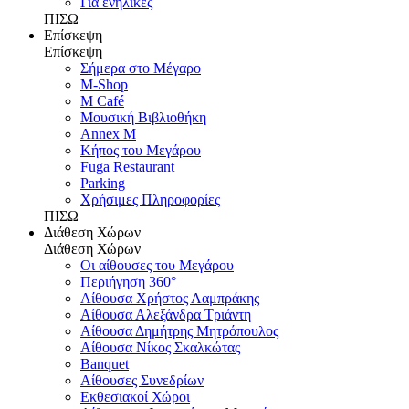
Για ενήλικες
ΠΙΣΩ
Επίσκεψη
Επίσκεψη
Σήμερα στο Μέγαρο
M-Shop
M Café
Μουσική Βιβλιοθήκη
Annex M
Κήπος του Μεγάρου
Fuga Restaurant
Parking
Χρήσιμες Πληροφορίες
ΠΙΣΩ
Διάθεση Χώρων
Διάθεση Χώρων
Οι αίθουσες του Μεγάρου
Περιήγηση 360°
Αίθουσα Χρήστος Λαμπράκης
Αίθουσα Αλεξάνδρα Τριάντη
Αίθουσα Δημήτρης Μητρόπουλος
Αίθουσα Νίκος Σκαλκώτας
Banquet
Αίθουσες Συνεδρίων
Εκθεσιακοί Χώροι