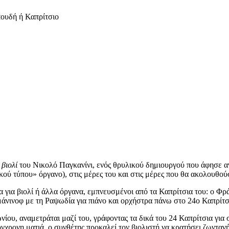
πουδή ή Καπρίτσιο
 βιολί
του Νικολό Παγκανίνι, ενός θρυλικού δημιουργού που άφησε ανε
κού τύπου» όργανο), στις μέρες του και στις μέρες που θα ακολουθού
για βιολί ή άλλα όργανα, εμπνευσμένοι από τα Καπρίτσια του: ο Φράντ
μάνινοφ με τη Ραψωδία για πιάνο και ορχήστρα πάνω στο 24ο Καπρίτσ
νίου, αναμετράται μαζί του, γράφοντας τα δικά του 24 Καπρίτσια γι
γχρονη ματιά, ο συνθέτης προκαλεί τον βιολιστή να κρατήσει ζωνταν