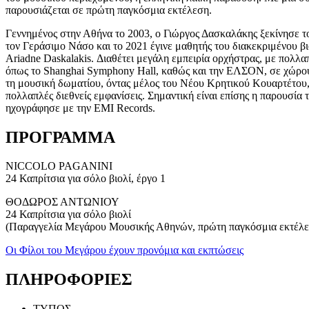
παρουσιάζεται σε πρώτη παγκόσμια εκτέλεση.
Γεννημένος στην Αθήνα το 2003, ο Γιώργος Δασκαλάκης ξεκίνησε το
τον Γεράσιμο Νάσο και το 2021 έγινε μαθητής του διακεκριμένου 
Ariadne Daskalakis. Διαθέτει μεγάλη εμπειρία ορχήστρας, με πολλ
όπως το Shanghai Symphony Ηall, καθώς και την ΕΛΣΟΝ, σε χώρους 
τη μουσική δωματίου, όντας μέλος του Νέου Κρητικού Κουαρτέτου, 
πολλαπλές διεθνείς εμφανίσεις. Σημαντική είναι επίσης η παρουσί
ηχογράφησε με την EMI Records.
ΠΡΟΓΡΑΜΜΑ
NICCOLO PAGANINI
24 Καπρίτσια για σόλο βιολί, έργο 1
ΘΟΔΩΡΟΣ ΑΝΤΩΝΙΟΥ
24 Καπρίτσια για σόλο βιολί
(Παραγγελία Μεγάρου Μουσικής Αθηνών, πρώτη παγκόσμια εκτέλε
Οι Φίλοι του Μεγάρου έχουν προνόμια και εκπτώσεις
ΠΛΗΡΟΦΟΡΙΕΣ
ΤΥΠΟΣ