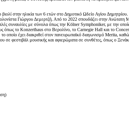
 βιολί στην ηλικία των 6 ετών στο Δημοτικό Ωδείο Αγίου Δημητρίου.
βιολονίστα Γιώργου Δεμερτζή. Από το 2022 σπουδάζει στην Ανώτατη 
απλές συναυλίες με σύνολα όπως την Kölner Symphoniker, με την οπο
όπως το Konzerthaus στο Βερολίνο, το Carnegie Hall και το Concer
το οποίο έχει διακριθεί στον πανευρωπαϊκό διαγωνισμό Merita, καθ
α του σε φεστιβάλ μουσικής και αφιερώματα σε συνθέτες, όπως ο Ξενά
ση)