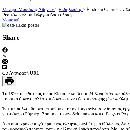
Μέγαρο Μουσικής Αθηνών
>
Εκδηλώσεις
>
Étude ou Caprice … Σ
Ρεσιτάλ βιολιού Γιώργου Δασκαλάκη
Μουσική
Share
Αντιγραφή URL
Το 1820, ο εκδοτικός οίκος Ricordi εκδίδει τα
24 Καπρίτσια για σόλο
μουσικό όργανο, αλλά και όργανο τεχνικής και αντοχής (ένα «αθλητι
Έκτοτε πολλοί θα αναμετρηθούν με τον Παγκανίνι, συνθέτοντας έργα 
για πιάνο, ο Ρόμπερτ Σούμαν με συνοδεία πιάνου και ο Σεργκέι Ραχ
Διακόσια χρόνια αργότερα, ένας έλληνας συνθέτης, ο Θόδωρος Αντω
του μουσικού περιεχομένου, η ελληνική λαϊκή παράδοση. Με μια σύ