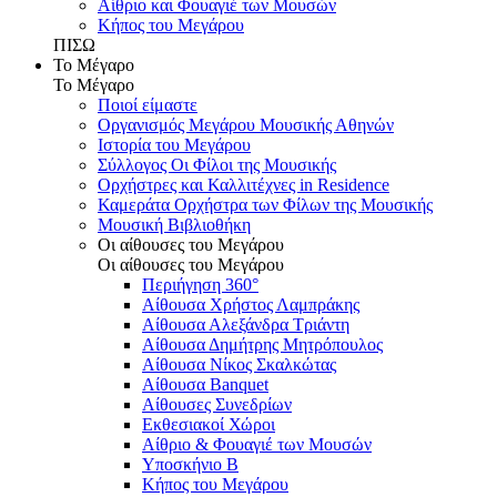
Αίθριο και Φουαγιέ των Μουσών
Κήπος του Μεγάρου
ΠΙΣΩ
Το Μέγαρο
Το Μέγαρο
Ποιοί είμαστε
Οργανισμός Μεγάρου Μουσικής Αθηνών
Ιστορία του Μεγάρου
Σύλλογος Οι Φίλοι της Μουσικής
Ορχήστρες και Καλλιτέχνες in Residence
Καμεράτα Ορχήστρα των Φίλων της Μουσικής
Μουσική Βιβλιοθήκη
Οι αίθουσες του Μεγάρου
Οι αίθουσες του Μεγάρου
Περιήγηση 360°
Αίθουσα Χρήστος Λαμπράκης
Αίθουσα Αλεξάνδρα Τριάντη
Αίθουσα Δημήτρης Μητρόπουλος
Αίθουσα Νίκος Σκαλκώτας
Αίθουσα Banquet
Αίθουσες Συνεδρίων
Εκθεσιακοί Χώροι
Αίθριο & Φουαγιέ των Μουσών
Υποσκήνιο Β
Κήπος του Μεγάρου