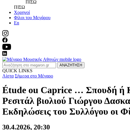
ΠΙΣΩ
ΠΙΣΩ
Χορηγοί
Φίλοι του Μεγάρου
En
ΑΝΑΖΗΤΗΣΗ
QUICK LINKS
Λίστα
Σήμερα στο Μέγαρο
Étude ou Caprice … Σπουδή ή 
Ρεσιτάλ βιολιού Γιώργου Δασκ
Εκδηλώσεις του Συλλόγου οι Φ
30.4.2026, 20:30