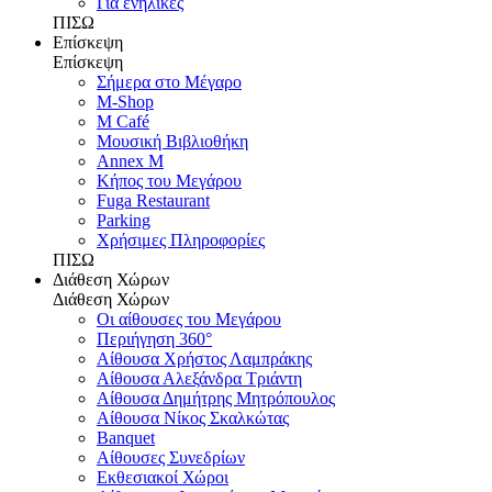
Για ενήλικες
ΠΙΣΩ
Επίσκεψη
Επίσκεψη
Σήμερα στο Μέγαρο
M-Shop
M Café
Μουσική Βιβλιοθήκη
Annex M
Κήπος του Μεγάρου
Fuga Restaurant
Parking
Χρήσιμες Πληροφορίες
ΠΙΣΩ
Διάθεση Χώρων
Διάθεση Χώρων
Οι αίθουσες του Μεγάρου
Περιήγηση 360°
Αίθουσα Χρήστος Λαμπράκης
Αίθουσα Αλεξάνδρα Τριάντη
Αίθουσα Δημήτρης Μητρόπουλος
Αίθουσα Νίκος Σκαλκώτας
Banquet
Αίθουσες Συνεδρίων
Εκθεσιακοί Χώροι