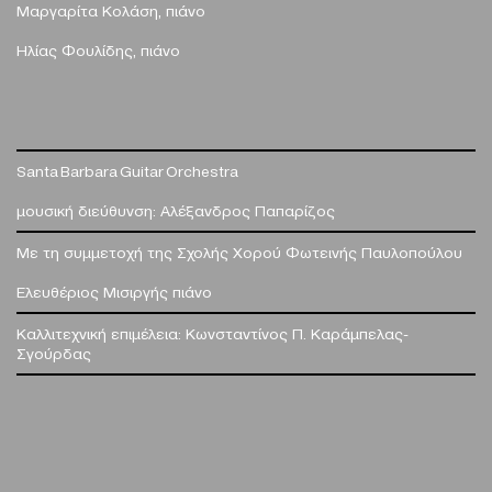
Μαργαρίτα Κολάση, πιάνο
Ηλίας Φουλίδης, πιάνο
Santa Barbara Guitar Orchestra
μουσική διεύθυνση:
Αλέξανδρος Παπαρίζος
Με τη συμμετοχή της
Σχολής Χορού Φωτεινής Παυλοπούλου
Ελευθέριος Μισιργής
πιάνο
Καλλιτεχνική επιμέλεια:
Κωνσταντίνος Π. Καράμπελας-
Σγούρδας