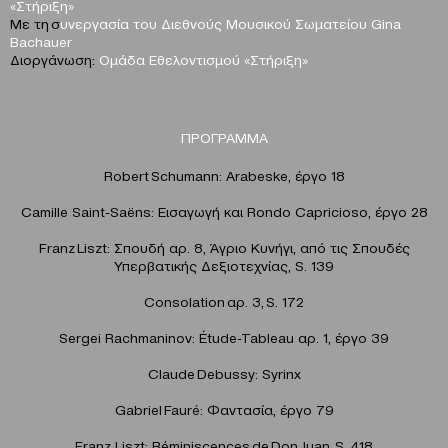
«Στήριξη»
Με τη σ
υνεργασία του Διεθνούς Μουσικού Σωματείου Gina
Bachauer
Διοργάνωση:
Ομάδα Εθελοντισμού «Στήριξη»
ΠΡΟΓΡΑΜΜΑ
Robert Schumann: Arabeske, έργο 18
Camille Saint-Saëns: Εισαγωγή και Rondo Capricioso, έργο 28
Franz Liszt: Σπουδή αρ. 8, Άγριο Κυνήγι, από τις Σπουδές
Υπερβατικής Δεξιοτεχνίας, S. 139
Consolation αρ. 3, S. 172
Sergei Rachmaninov: Étude-Tableau αρ. 1, έργο 39
Claude Debussy: Syrinx
Gabriel Fauré: Φαντασία, έργο 79
Franz Liszt: Réminiscences de Don Juan, S. 418