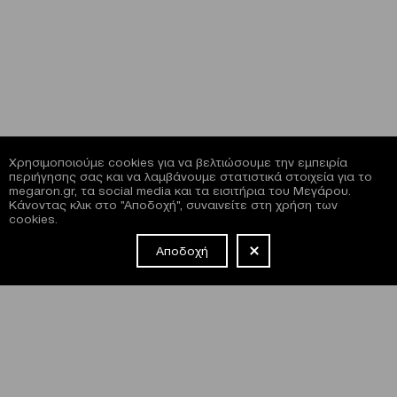
Χρησιμοποιούμε cookies για να βελτιώσουμε την εμπειρία
περιήγησης σας και να λαμβάνουμε στατιστικά στοιχεία για το
megaron.gr, τα social media και τα εισιτήρια του Μεγάρου.
Κάνοντας κλικ στο "Αποδοχή", συναινείτε στη χρήση των
cookies.
Αποδοχή
NEWSLETTER