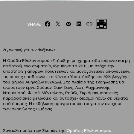
SHARE
Η μουσική για τον άνθρωπο.
Η Ομάδα Εθελοντισμού «Στήριξη», μη χρηματοδοτούμενο και μη
επιδοτούμενο σωματείο, ιδρύθηκε το 2011, με στόχο την
υποστήριξη άπορων, πολύτεκνων και μονογονεϊκών οικογενειών,
τις οποίες υποδεικνύει το Κέντρο Υποστήριξης και Αλληλεγγύης
του Δήμου Αθηναίων (ΚΥΑΔΑ). Στο πλαίσιο της εκδήλωσης θα
ακουστούν έργα Σούμαν, Σαιν-Σανς, Λιστ, Ραχμάνινοφ,
Ντεμπυσσύ, Φωρέ, Μέντελσον, Ραβέλ, Σκριάμπιν, ισπανικές
παραδοσιακές μελωδίες και αυτοσχε- διασμοί πάνω σε θέματα
από όπερες. Η εκδήλωση πραγματοποιείται για την ενίσχυση
των σκοπών της Ομάδας.
Συναυλία
υπέρ των Σκοπών της
Ομάδας Εθελοντισμού