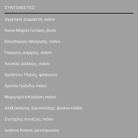
ΣΥΝΤΕΛΕΣΤΕΣ
Αγγελική Διαμαντή, πιάνο
Άννα-Μαρία Γυπάκη, βιολί
Ελευθέριος Μισιργής, πιάνο
Γιώργος Δαρμής, πιάνο ​
Λουκάς Δέλλιος, πιάνο
Χρήστος Πηλός, φλάουτο
Χρύσα Γρένδα, πιάνο
Μαργαρίτα Κολάση, πιάνο
Αλέξανδρος Σιουπούλης, βιολοντσέλο
Σωτήρης Λουίζος, πιάνο
Ιωάννα Κύκνα, μεσόφωνος