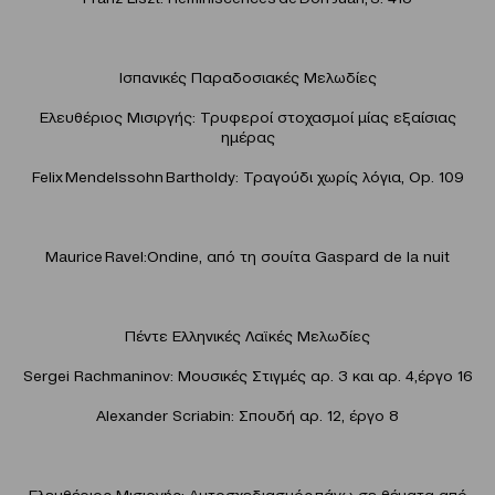
Ισπανικές Παραδοσιακές Μελωδίες
Ελευθέριος Μισιργής: Τρυφεροί στοχασμοί μίας εξαίσιας
ημέρας
Felix Mendelssohn Bartholdy: Τραγούδι χωρίς λόγια, Op. 109
Maurice Ravel:Ondine, από τη σουίτα Gaspard de la nuit
Πέντε Ελληνικές Λαϊκές Μελωδίες
Sergei Rachmaninov: Μουσικές Στιγμές αρ. 3 και αρ. 4,έργο 16
Alexander Scriabin: Σπουδή αρ. 12, έργο 8
Ελευθέριος Μισιργής: Αυτοσχεδιασμός πάνω σε θέματα από