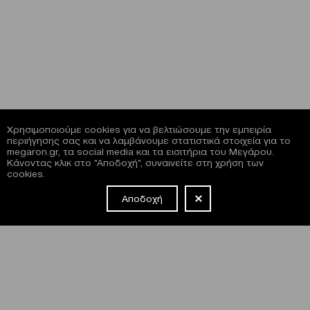
Χρησιμοποιούμε cookies για να βελτιώσουμε την εμπειρία
περιήγησης σας και να λαμβάνουμε στατιστικά στοιχεία για το
megaron.gr, τα social media και τα εισιτήρια του Μεγάρου.
Κάνοντας κλικ στο "Αποδοχή", συναινείτε στη χρήση των
cookies.
Αποδοχή
NEWSLETTER