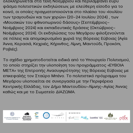
ολοκληρώνεται στα τέλη Νοεμβρίου και περιλαμβάνει ευρύ
φάσμα πολιτιστικών εκδηλώσεων, με ελεύθερη είσοδο για το
κοινό, οι οποίες πραγματοποιούνται στο πλαίσιο του «Ιουλίου
των τραγουδιών και των χορών» (20–24 Ιουλίου 2024) , των
«Μουσικών του φθινοπωρινού δάσους» (Σεπτέμβριος–
Νοέμβριος 2024) και εκπαιδευτικές δράσεις (Οκτώβριος–
Νοέμβριος 2024). Οι εκδηλώσεις του Μεγάρου φιλοξενούνται
σε πόλεις και απομακρυσμένα χωριά της Βόρειας Εύβοιας (Αγία
Άννα, Κερασιά, Κεχριές, Κήρινθος, Λίμνη, Μαντούδι, Προκόπι,
Ροβιές).
Το σχέδιο χρηματοδοτείται ειδικά από το Υπουργείο Πολιτισμού,
το οποίο στηρίζει την υλοποίηση του προγράμματος «ΕΥΒΟΙΑ
ΜΕΤΑ» της Επιτροπής Ανασυγκρότησης της Βόρειας Εύβοιας με
επικεφαλής τον Σταύρο Μπένο. Το πολιτιστικό πρόγραμμα του
Μεγάρου υλοποιείται σε συνεργασία με την Περιφέρεια
Κεντρικής Ελλάδας, τον Δήμο Μαντουδίου–Λίμνης–Αγίας Άννας
καθώς και με το Σωματείο ΔΙΑΖΩΜΑ.