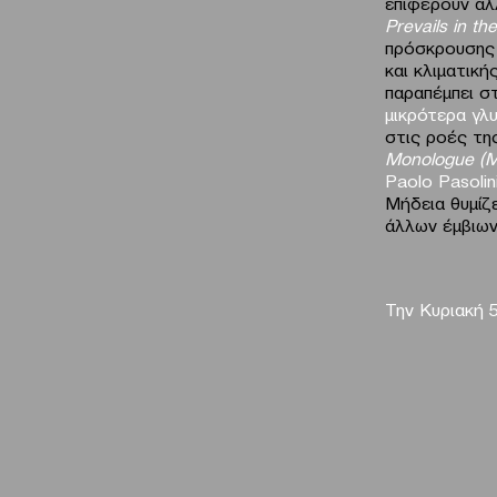
επιφέρουν αλ
Prevails
in
the
πρόσκρουσης 
και κλιματική
παραπέμπει σ
μικρότερα γλ
στις ροές τη
Monologue
(
M
Paolo
Pasolin
Μήδεια θυμίζε
άλλων έμβιων
Την Κυριακή 5