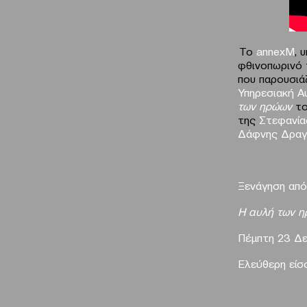
Το
annexM
, 
φθινοπωρινό
που παρουσιά
Υπηρεσιακή Α
των ηρώων
τ
της
Στεφανία
Δάφνης Δρα
Ξενάγηση από
Η αυλή των 
Πέμπτη 23 Δεκ
Ελεύθερη είσ