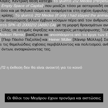
λαγές. Κεντρική θέση κατέχει
το γλυπτό
212
Medea
(
Perpetu
Empty
Space
of
Capital
)
,
που μοιάζει τόσο με αστεροειδή σ
όσο και με θηλυκό σώμα και αναφέρεται στη σχέση έμφυλη
ς κρίσης.
Το γλυπτό
212
Medea
(
If
only
I
had
stayed
the
animal
την αναγνώριση άλλων έμβιων κόσμων πέρα από τον άνθρωπ
υπτά
SPK
–
ID
2000212
(Α880
CA
)
με τη μορφή θραυσμάτων αν
ς ύλης, σε στιγμές έκρηξης και συνεχούς μεταμόρφωσης. Τέ
edean
Remix
)
βασίζεται σε
αποσπάσματα από τα έργα των Ε
i
[Πιερ Πάολο Παζολίνι] και
Heiner
M
ü
ller
[Χάινερ Μύλλερ]. Σε
ι τις θεμελιώδεις σχέσεις περιβάλλοντος και πολιτισμού, αν
 όντων, ενσαρκώνοντας τες.
/12 η έκθεση δεν θα είναι ανοικτή για το κοινό
Οι Φίλοι του Μεγάρου έχουν προνόμια και εκπτώσεις