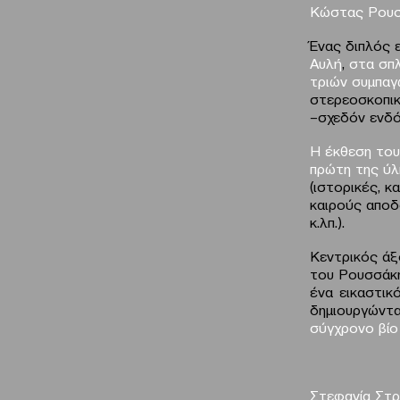
Κώστας Ρου
Ένας διπλός 
Αυλή
,
στα σπ
τριών συμπαγ
στερεοσκοπικ
–σχεδόν ενδό
Η έκθεση του
πρώτη της ύλ
(ιστορικές, κ
καιρούς αποδ
κ.λπ.).
Κεντρικός άξ
του Ρουσσάκη
ένα εικαστικ
δημιουργώντ
σύγχρονο βίο
Στεφανία Στ