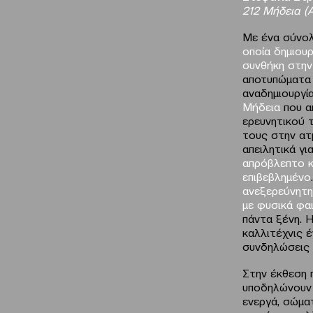
212 Μήδεια (
Με ένα σύνο
οποία δημιουρ
συνθήκη στην
αποτυπώματα
αναδημιουργία
Μήδεια
που α
ερευνητικού 
τους στην ατ
απειλητικά γ
απρόβλεπτο κ
επιβεβλημένο
ανεξερεύνητη
με φυσικά φα
πάντα ξένη. 
καλλιτέχνις 
συνδηλώσεις 
Στην έκθεση π
υποδηλώνουν 
ενεργά, σώμα