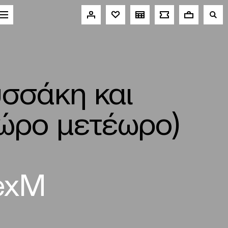
σσάκη και
χώρο μετέωρο)
exM