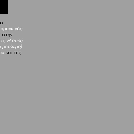
το
παραγωγές
2
στην
εις
Η αυλή
ο μετέωρο)
ου
και της