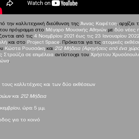
υπό την καλλιτεχνική διεύθυνση της
Άννας Καφέτση
, αρχίζει 
 του πρόγραμμα στο
Μέγαρο Μουσικής Αθηνών
με
δύο νέες 
ζονται από τις
4 Νοεμβρίου 2021 έως τις 23 Ιανουαρίου 202
υλή
και στο
Project
Space
. Πρόκειται για τις
ατομικές εκθέσ
ου
Κώστα Ρουσσάκη
και
212 Μήδεια (
A
φηγήσεις από ένα χώρ
ς Στρούζα
σε επιμέλεια
αντίστοιχα του
Χρήστου Χρυσόπουλ
γώνα
.
 τους καλλιτέχνες και των δύο εκθέσεων
ηρώων
και
212 Μήδεια
εμβρίου, ώρα: 5 μ.μ.
οδος για το κοινό