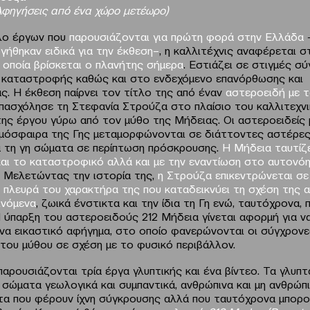
Αφηγήσεις από ένα χώρο μετέωρο)
λο έργων που
παρουσιάζονται για πρώτη φορά στην Ελλάδα
γήθηκαν ειδικά για την έκθεση–
, η καλλιτέχνις αναφέρεται 
 οποία βρίσκεται ο πλανήτης σήμερα
. Εστιάζει σε στιγμές σ
 καταστροφής καθώς και στο ενδεχόμενο επανόρθωσης και
ς. H έκθεση παίρνει τον τίτλο της από έναν
αστεροειδή με τ
πασχόλησε τη Στεφανία Στρούζα στο πλαίσιο του καλλιτεχνι
της έργου γύρω από τον μύθο της Μήδειας. Οι αστεροειδείς 
μόσφαιρα της Γης μεταμορφώνονται σε διάττοντες αστέρες
ια τη γη σώματα σε περίπτωση πρόσκρουσης.
H
Μήδεια ταυτίζε
αι το καταστροφικό αλλά και με την εναντίωση στο αυτονόη
. Μελετώντας την ιστορία της,
η Στρούζα επικεντρώνεται σε
 πλευρά του χαρακτήρα της που καταδεικνύει τη σχέση της α
ινόμενα
, ζωικά ένστικτα και την ίδια τη Γη ενώ, ταυτόχρονα, 
Η ύπαρξη του αστεροειδούς 212 Μήδεια γίνεται αφορμή για να
ένα εικαστικό αφήγημα, στο οποίο φανερώνονται οι σύγχρον
του μύθου σε σχέση με το φυσικό περιβάλλον.
αρουσιάζονται τρία έργα γλυπτικής και ένα βίντεο. Τα γλυπτ
σώματα γεωλογικά και συμπαντικά, ανθρώπινα και μη ανθρώπιν
τα που φέρουν ίχνη σύγκρουσης αλλά που ταυτόχρονα μπορο