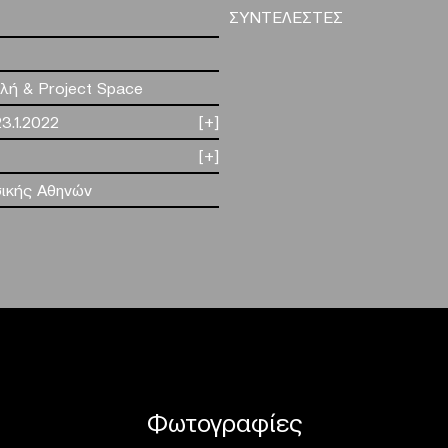
ΣΥΝΤΕΛΕΣΤΕΣ
λή & Project Space
23.1.2022
[+]
[+]
ικής Αθηνών
Φωτογραφίες