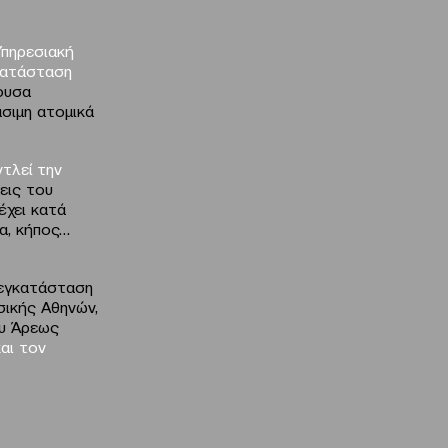
Υπηρεσιακή
κατάσταση
ουσα
σιμη ατομικά
τλεί την
εις του
 έχει κατά
α, κήπος…
 εγκατάσταση
ικής Αθηνών,
ου Άρεως
αι τον