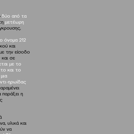
–
δύο από τα
στη
μετέωρη
ύγκρουσης,
ο όνομα 212
κού και
με την είσοδο
 και σε
ται με το
το και το
 μια
ντι-ηρωίδας
παραμένει
 παράξει η
ες
ά
α, υλικά και
ύν να