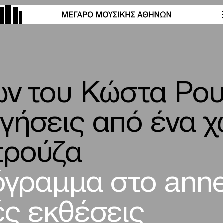
ων του Κώστα Ρου
γήσεις από ένα 
τρούζα
όγραμμα στο ann
ές εκθέσεις