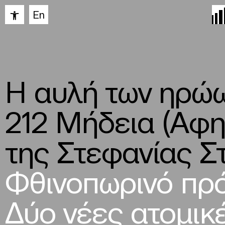
Ανοίξτε τη γραμμή εργαλείων
En
H αυλή των ηρώ
212 Mήδεια (Αφη
της Στεφανίας Σ
Φθινοπωρινό πρ
Δύο νέες ατομικ