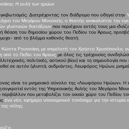
σσάκης
Η αυλή των ηρώων
εγκιβωτισμός. Διατρέχοντας τον διάδρομο που οδηγεί στην
λάχνα του Μεγάρου Μουσικής, ο θεατής ανακαλύπτει την εγ
ών γλυπτικών διατάξεων
που περιέχουν εντός τους μια ιδιάζ
ή θέαση του δημοσίου χώρου του Πεδίου του Άρεως, προσβά
μυχα– από το βλέμμα καθενός θεατή.
 Κώστα Ρουσσάκη, με επιμελητή τον Χρήστο Χρυσόπουλο, αν
η από το Πεδίο του Άρεως
με όλες τις τρέχουσες συνδηλώσ
αλλιτεχνικές, πολιτικές, αστικού βίου) και τη σημειολογία που
οθεί σε αυτόν (γλυπτά, ανδριάντες, Λεωφόρος Ηρώων, μνημεί
ονας είναι το μνημειακό σύνολο της «Λεωφόρου Ηρώων». Η
 συγκροτεί εντός της Υπηρεσιακής Αυλής του Μεγάρου Μουσ
ό περιβάλλον που μεταβολίζει τον οικείο χώρο του Πεδίου τ
ας
ένα νέο, εφήμερο υποκειμενικό τοπόσημο για την ιστορία κ
 της πόλης.
ρούζα