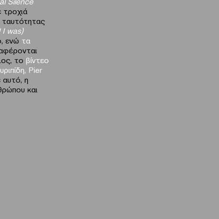
al
Silence
ε τροχιά
ς ταυτότητας
I
was
)
ο, ενώ
τα
αφέρονται
λος, το
βίντεο
υριπίδη,
Pier
 αυτό, η
θρώπου και