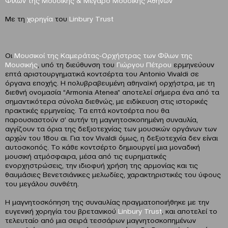
Φίλων της Μουσικής & Μέγαρο Μουσικής Αθηνών
Με τη
χορηγία
του
Linbury Τrust
Οι
Μουσικοί της Καμεράτας-Ορχήστρας των Φίλων της
Μουσικής
, υπό τη διεύθυνση του
Γιώργου Πέτρου
ερμηνεύουν
επτά αριστουργηματικά κοντσέρτα του Antonio Vivaldi σε
όργανα εποχής. H πολυβραβευμένη αθηναϊκή ορχήστρα, με τη
διεθνή ονομασία “Armonia Atenea” αποτελεί σήμερα ένα από τα
σημαντικότερα σύνολα διεθνώς, με ειδίκευση στις ιστορικές
πρακτικές ερμηνείας. Τα επτά κοντσέρτα που θα
παρουσιαστούν σ’ αυτήν τη μαγνητοσκοπημένη συναυλία,
αγγίζουν τα όρια της δεξιοτεχνίας των μουσικών οργάνων των
αρχών του 18ου αι. Για τον Vivaldi όμως, η δεξιοτεχνία δεν είναι
αυτοσκοπός. Το κάθε κοντσέρτο δημιουργεί μια μοναδική
μουσική ατμόσφαιρα, μέσα από τις ευρηματικές
ενορχηστρώσεις, την ιδιοφυή χρήση της αρμονίας και τις
θαυμάσιες Βενετσιάνικες μελωδίες, χαρακτηριστικές του ύφους
του μεγάλου συνθέτη.
Η μαγνητοσκόπηση της συναυλίας πραγματοποιήθηκε με την
ευγενική χορηγία του βρετανικού
Linbury Trust
, και αποτελεί το
τελευταίο από μια σειρά τεσσάρων μαγνητοσκοπημένων