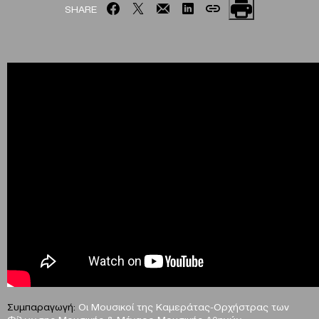
SHARE
Συμπαραγωγή:
Οι Μουσικοί της Καμεράτας-Ορχήστρας των