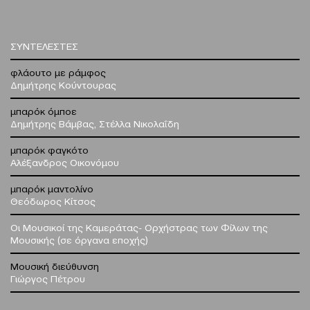
ΣΥΝΤΕΛΕΣΤΕΣ
φλάουτο με ράμφος
Δημήτρης Κούντουρας
μπαρόκ όμποε
Δημήτρης Βάμβας, Στέλλα Νικολαΐδη
μπαρόκ φαγκότο
Αλέξανδρος Οικονόμου
μπαρόκ μαντολίνο
Θεόδωρος Κίτσος
Οι Μουσικοί της Καμεράτας- Ορχήστρας των Φίλων της
Μουσικής
(σε όργανα εποχής)
Μουσική διεύθυνση
Γιώργος Πέτρου