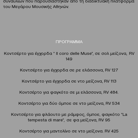
συναυλιών που παρουσιάστηκαν από τη διαδικτυακή πλατφόρμα
του Μεγάρου Μουσικής Αθηνών.
ΠΡΟΓΡΑΜΜΑ
Κοντσέρτο για έγχορδα ” Il coro delle Muse”, σε σολ μείζονα, RV
149
Κοντσέρτο για έγχορδα σε ρε ελάσσονα, RV 127
Κοντσέρτο για έγχορδα σε ντο μείζονα, RV 113
Κοντσέρτο για φαγκότο σε μι ελάσσονα, RV 484.
Κοντσέρτο για δύο όμποε σε ντο μείζονα, RV 534
Κοντσέρτο για φλάουτο με ράμφος, όμποε, φαγκότο “La
tempesta di mare”, σε φα μείζονα, RV 95
Κοντσέρτο για μαντολίνο σε ντο μείζονα. RV 425