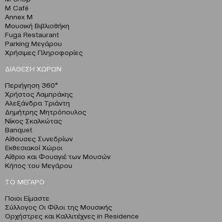
M Café
Annex M
Μουσική Βιβλιοθήκη
Fuga Restaurant
Parking Μεγάρου
Χρήσιμες Πληροφορίες
ΔΙΑΘΕΣΗ ΧΩΡΩΝ
Περιήγηση 360°
Χρήστος Λαμπράκης
Αλεξάνδρα Τριάντη
Δημήτρης Μητρόπουλος
Νίκος Σκαλκώτας
Banquet
Αίθουσες Συνεδρίων
Εκθεσιακοί Χώροι
Αίθριο και Φουαγιέ των Μουσών
Κήπος του Μεγάρου
ΤΟ ΜΕΓΑΡΟ
Ποιοι Είμαστε
Σύλλογος Οι Φίλοι της Μουσικής
Ορχήστρες και Καλλιτέχνες in Residence