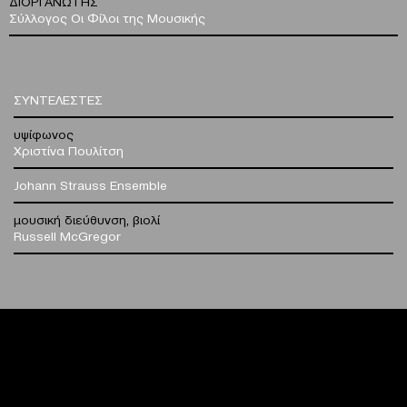
ΔΙΟΡΓΑΝΩΤΗΣ
Σύλλογος Οι Φίλοι της Μουσικής
ΣΥΝΤΕΛΕΣΤΕΣ
υψίφωνος
Χριστίνα Πουλίτση
Johann Strauss Ensemble
μουσική διεύθυνση, βιολί
Russell McGregor