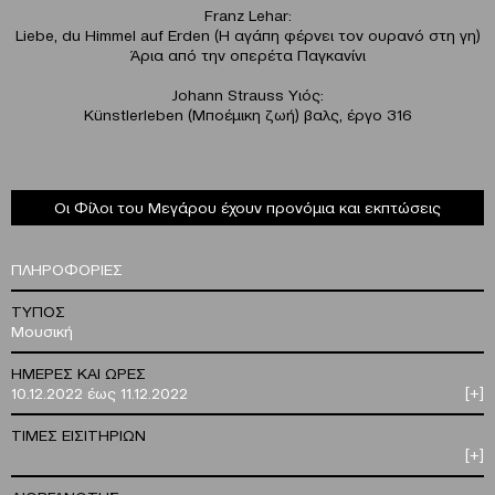
Franz Lehar:
Liebe, du Himmel auf Erden (Η αγάπη φέρνει τον ουρανό στη γη)
Άρια από την οπερέτα Παγκανίνι
Johann Strauss Υιός:
Künstlerleben (Μποέμικη ζωή) βαλς, έργο 316
Οι Φίλοι του Μεγάρου έχουν προνόμια και εκπτώσεις
ΠΛΗΡΟΦΟΡΙΕΣ
ΤΥΠΟΣ
Μουσική
ΗΜΕΡΕΣ ΚΑΙ ΩΡΕΣ
10.12.2022 έως 11.12.2022
[+]
ΤΙΜΕΣ ΕΙΣΙΤΗΡΙΩΝ
[+]