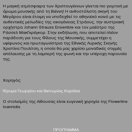
Η μαγική ατμόσφαιρα των Χριστουγέννων γίνεται πιο γιορτινή με
άρωμα μουσικής από τη Βιέννη! Η ανθοστόλιστη σκηνή του
Μεγάρου είναι έτοιμη να υποδεχθεί το αθηναϊκό κοινό με τις
αυθεντικές μελωδίες της οικογένειας Στράους, την αυστριακή
ορχήστρα Johann Strauss Ensemble και τον μαέστρο της
Ράσσελ ΜακΓκρέγκορ. Στην εκδήλωση, που αποτελεί πλέον
παράδοση για τους Φίλους της Μουσικής, συμμετέχει η
υψίφωνος και πρωταγωνίστρια της Εθνικής Λυρικής Σκηνής
Χριστίνα Πουλίτση, η οποία θα μας χαρίσει μοναδικές στιγμές
απόλαυσης με τη λαμπερή της φωνή και την υπέροχη παρουσία
της.
Χορηγός:
Ίδρυμα Γεωργίου και Βικτωρίας Καρέλια
Ο στολισμός της Αίθουσας είναι ευγενική χορηγία της Flowerline
Ιoannidis
ΠΡΟΓΡΑΜΜΑ