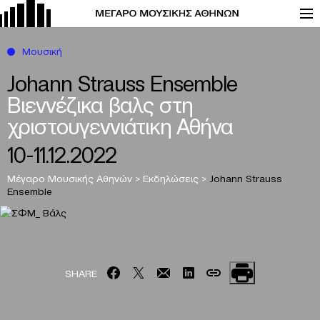
Μουσική
Johann Strauss Ensemble
Βιεννέζικα βαλς στη
χριστουγεννιάτικη Αθήνα
10-11.12.2022
Μέγαρο Μουσικής Αθηνών
>
Εκδηλώσεις
>
Johann Strauss
Ensemble
SHARE