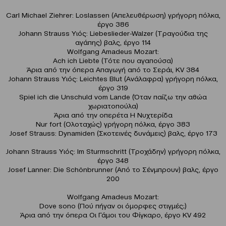
Carl Michael Ziehrer: Loslassen (Απελευθέρωση) γρήγορη πόλκα,
έργο 386
Johann Strauss Υιός: Liebeslieder-Walzer (Tραγούδια της
αγάπης) βαλς, έργο 114
Wolfgang Amadeus Mozart:
Ach ich Liebte (Τότε που αγαπούσα)
Άρια από την όπερα Απαγωγή από το Σεράι, KV 384
Johann Strauss Υιός: Leichtes Blut (Ανάλαφρα) γρήγορη πόλκα,
έργο 319
Spiel ich die Unschuld vom Lande (Όταν παίζω την αθώα
χωριατοπούλα)
Άρια από την οπερέτα Η Νυχτερίδα
Nur fort (Ολοταχώς) γρήγορη πόλκα, έργο 383
Josef Strauss: Dynamiden (Σκοτεινές δυνάμεις) βαλς, έργο 173
Johann Strauss Υιός: Im Sturmschritt (Τροχάδην) γρήγορη πόλκα,
έργο 348
Josef Lanner: Die Schönbrunner (Από το Σένμπρουν) βαλς, έργο
200
Wolfgang Amadeus Mozart:
Dove sono (Πού πήγαν οι όμορφες στιγμές;)
Άρια από την όπερα Οι Γάμοι του Φίγκαρο, έργο KV 492