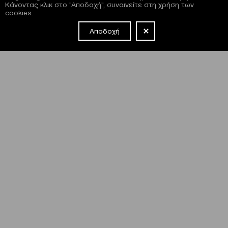
Κάνοντας κλικ στο "Αποδοχή", συναινείτε στη χρήση των
cookies.
Αποδοχή
NEWSLETTER
Έχω διαβάσει και συμφωνώ με τους
όρους και τις
προϋποθέσεις
εγγραφής στο newsletter και χρήσης του site
του Μεγάρου.