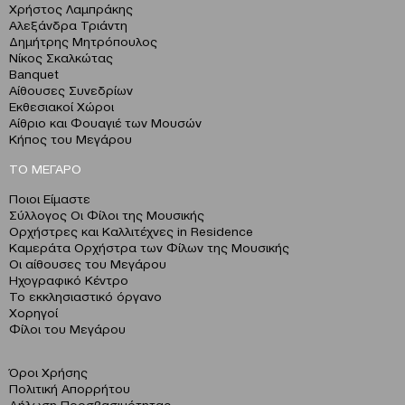
Χρήστος Λαμπράκης
Αλεξάνδρα Τριάντη
Δημήτρης Μητρόπουλος
Νίκος Σκαλκώτας
Banquet
Αίθουσες Συνεδρίων
Εκθεσιακοί Χώροι
Αίθριο και Φουαγιέ των Μουσών
Κήπος του Μεγάρου
ΤΟ ΜΕΓΑΡΟ
Ποιοι Είμαστε
Σύλλογος Οι Φίλοι της Μουσικής
Ορχήστρες και Καλλιτέχνες in Residence
Καμεράτα Ορχήστρα των Φίλων της Μουσικής
Οι αίθουσες του Μεγάρου
Ηχογραφικό Κέντρο
Το εκκλησιαστικό όργανο
Χορηγοί
Φίλοι του Μεγάρου
Όροι Χρήσης
Πολιτική Απορρήτου
Δήλωση Προσβασιμότητας