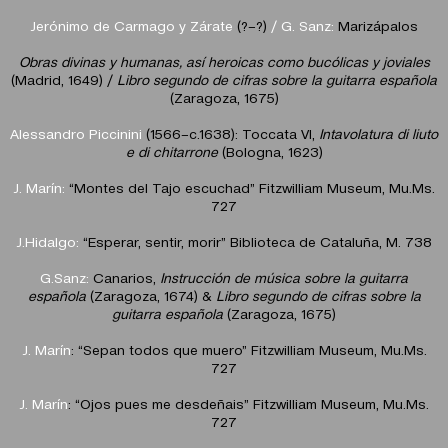
Jer
ό
nimo de Carmago y
Zárate
(?–?)
/ G. Sanz:
Marizápalos
Obras divinas y humanas, así heroicas como bucólicas y joviales
(Madrid, 1649) /
Libro segundo de cifras sobre la guitarra espa
ñola
(Zaragoza, 1675)
Alessandro Piccinini
(1566–c.1638): Toccata VI,
Intavolatura di liuto
e di chitarrone
(Bologna, 1623)
J. Marín:
“Montes del Tajo escuchad” Fitzwilliam Museum, Mu.Ms.
727
J.Hidalgo:
“Esperar, sentir, morir” Biblioteca de Cataluña, M. 738
G.Sanz:
Canarios,
Instrucci
ό
n de música sobre la guitarra
española
(Zaragoza, 1674) &
Libro segundo de cifras sobre la
guitarra espa
ñola
(Zaragoza, 1675)
J. Marín
: “Sepan todos que muero” Fitzwilliam Museum, Mu.Ms.
727
J. Marín
: “Ojos pues me desdeñais” Fitzwilliam Museum, Mu.Ms.
727