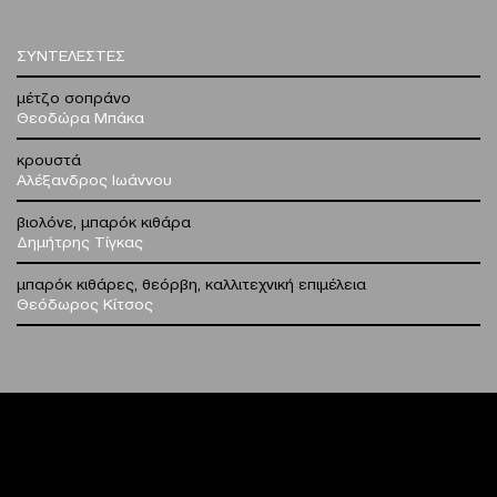
ΣΥΝΤΕΛΕΣΤΕΣ
μέτζο σοπράνο
Θεοδώρα Μπάκα
κρουστά
Αλέξανδρος Ιωάννου
βιολόνε, μπαρόκ κιθάρα
Δημήτρης Τίγκας
μπαρόκ κιθάρες, θεόρβη, καλλιτεχνική επιμέλεια
Θεόδωρος Κίτσος