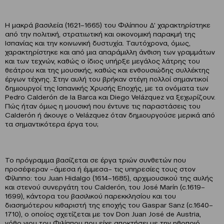
Η μακρά βασιλεία (1621–1665) του Φιλίππου Δ’ χαρακτηρίστηκε
από την πολιτική, στρατιωτική και οικονομική παρακμή της
Ισπανίας και την κοινωνική δυστυχία. Ταυτόχρονα, όμως,
χαρακτηρίστηκε και από μια απαράμιλλη άνθιση των γραμμάτων
και των τεχνών, καθώς ο ίδιος υπήρξε μεγάλος λάτρης του
θεάτρου και της μουσικής, καθώς και ενθουσιώδης συλλέκτης
έργων τέχνης. Στην αυλή του βρήκαν στέγη πολλοί σημαντικοί
δημιουργοί της Ισπανικής Χρυσής Εποχής, με τα ονόματα των
Pedro Calderόn de la Barca και Diego Velázquez να ξεχωρίζουν.
Πώς ήταν όμως η μουσική που έντυνε τις παραστάσεις του
Calderόn ή άκουγε ο Velázquez όταν δημιουργούσε μερικά από
τα σημαντικότερα έργα του;
Το πρόγραμμα βασίζεται σε έργα τριών συνθετών που
προσέφεραν –άμεσα ή έμμεσα– τις υπηρεσίες τους στον
Φίλιππο: του Juan Hidalgo (1614–1685), αρχιμουσικού της αυλής
και στενού συνεργάτη του Calderόn, του José Marín (c.1619–
1699), κάντορα του βασιλικού παρεκκλησίου και του
διασημότερου κιθαριστή της εποχής του Gaspar Sanz (c.1640–
1710), ο οποίος σχετίζεται με τον Don Juan José de Austria,
νόθο γιου του Φιλίππου που είχε αποκτήσει με την ηθοποιό