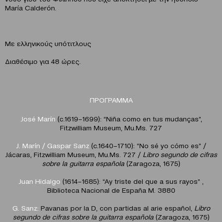
María Calderόn.
Με ελληνικούς υπότιτλους
Διαθέσιμο για 48 ώρες.
ΠΡΟΓΡΑΜΜΑ
José Marín
(c.1619–1699): “Niña como en tus mudanças”,
Fitzwilliam Museum, Mu.Ms. 727
J. Marín / Gaspar Sanz
(c.1640–1710): “No sé yo cόmo es” /
Jácaras, Fitzwilliam Museum, Mu.Ms. 727 /
Libro segundo de cifras
sobre la guitarra espa
ñola
(Zaragoza, 1675)
Juan Hidalgo
(1614–1685): “Ay triste del que a sus rayos” ,
Biblioteca Nacional de España M. 3880
G. Sanz:
Pavanas por la D, con partidas al arie español,
Libro
segundo de cifras sobre la guitarra espa
ñola
(Zaragoza, 1675)