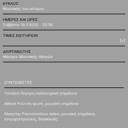
ΚΥΚΛΟΣ
Μουσικές του κόσμου
ΗΜΕΡΕΣ ΚΑΙ ΩΡΕΣ
Σάββατο 19.3.2022 - 20:30
ΤΙΜΕΣ ΕΙΣΙΤΗΡΙΩΝ
[+]
ΔΙΟΡΓΑΝΩΤΗΣ
Μέγαρο Μουσικής Αθηνών
ΣΥΝΤΕΛΕΣΤΕΣ
Τατιάνα Λύγαρη
καλλιτεχνική επιμέλεια
Αθηνά Ρούτση
φωνή, μουσική επιμέλεια
Άλκηστις Ραυτοπούλου
πιάνο, μουσική επιμέλεια,
ενορχηστρώσεις, διασκευές