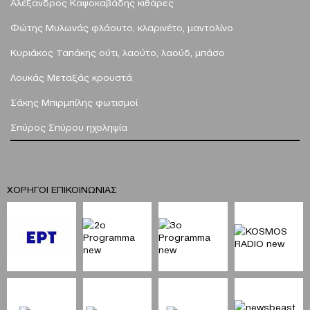
Αλέξανδρος Καψοκαβάδης
κιθάρες
Φώτης Μυλωνάς
φλάουτο, κλαρινέτο, μαντολίνο
Κυριάκος Ταπάκης
ούτι, λαούτο, λαούδ, μπάσο
Λουκάς Μεταξάς
κρουστά
Σάκης Μπιρμπίλης
φωτισμοί
Σπύρος Σπύρου
ηχοληψία
ΧΟΡΗΓΟΙ ΕΠΙΚΟΙΝΩΝΙΑΣ