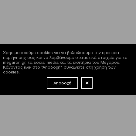
Χρησιμοποιούμε cookies για να βελτιώσουμε την εμπειρία
περιήγησης σας και να λαμβάνουμε στατιστικά στοιχεία για το
megaron.gr, τα social media και τα εισιτήρια του Μεγάρου.
Κάνοντας κλικ στο "Αποδοχή", συναινείτε στη χρήση των
cookies.
Αποδοχή
NEWSLETTER