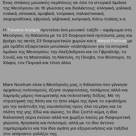
Ένας σπάνιος μουσικός περίπλους σε όλα τα ιστορικά λιμάνια
της Μεσόγειου σε 16 γλώσσες και διαλέκτους: ελληνικά, γαλλικά,
ιταλικά, ισπανικά, αραβικά, τούρκικα, παλαιστινιακά,
σεφαραδίτικα, εβραϊκά, αλβανικά, κυπριακά, Κάτω Ιταλίας κ.α.
Η
Τατιάνα Λύγαρη
προτείνει ένα μουσικό ταξίδι – αφιέρωμα στη
Μεσόγειο, τη θάλασσα με τα 23 διαφορετικά πρόσωπα, μιας και
βρέχει τις ακτές 23 διαφορετικών χωρών και η
Αθηνά Ρούτση
με
μία ομάδα εξαιρετικών μουσικών «σαλπάρουν» για τα ιστορικά
λιμάνια της Μεσογείου, την Αλεξάνδρεια και το Γιβραλτάρ, το
Σουέζ και τη Μασσαλία, τη Νάπολη, τη Γένοβα, τον Βόσπορο, τη
Χάιφα, τον Πειραιά και τόσα άλλα.
Mare Nostrum είναι η Μεσόγειός μας, η θάλασσα που γέννησε
αρχαίους πολιτισμούς, έζησε συγκρούσεις, πολέμους αλλά και
λαμπρές μέρες πνευματικής και πολιτιστικής δόξας. Με τη
στρατηγική της θέση και το ήπιο κλίμα της έγινε το εφαλτήριο
για την ανάπτυξη της ναυσιπλοΐας προς όλα τα μήκη και τα
πλάτη της γης. Εδώ και αιώνες, το ίδιο ζεστό κύμα, η ίδια
θαλασσινή αύρα ενώνει αλλά και χωρίζει λαούς με διαφορετική
γλώσσα, θρησκεία και πολιτισμό, αλλά με το ίδιο έντονο
ταμπεραμέντο και την ίδια αγάπη για εξερευνήσεις και ταξίδια
στο απέραντο γαλάζιο της.