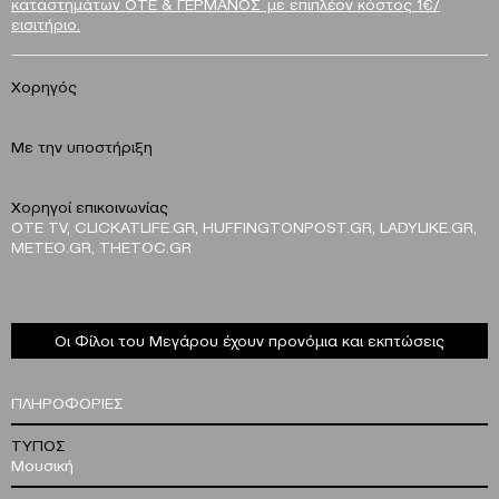
καταστημάτων ΟΤΕ & ΓΕΡΜΑΝΟΣ με επιπλέον κόστος 1€/
εισιτήριο.
Χορηγός
Με την υποστήριξη
Χορηγοί επικοινωνίας
ΟΤΕ TV, CLICKATLIFE.GR, HUFFINGTONPOST.GR, LADYLIKE.GR,
METEO.GR, THETOC.GR
Οι Φίλοι του Μεγάρου έχουν προνόμια και εκπτώσεις
ΠΛΗΡΟΦΟΡΙΕΣ
ΤΥΠΟΣ
Μουσική