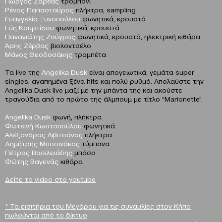
Γιώργος Ζαρέας
τρομπόνι
Ρένος Παπασταύρος
πλήκτρα, sampling
Ευαγγελία Ξυνοπούλου
φωνητικά, κρουστά
Εύη Κουρτίδου
φωνητικά, κρουστά
Παναγιώτης Ζούγρος
φωνητικά, κρουστά, ηλεκτρική κιθάρα
Άρης Ζέρβας
βιολοντσέλο
Μάνος Θεοδοσάκης
τρομπέτα
Τα live της
Angelika Dusk
είναι απογειωτικά, γεμάτα super
singles, αγαπημένα ξένα hits και πολύ ρυθμό. Απολαύστε την
Angelika Dusk live μαζί με την μπάντα της και ακούστε
τραγούδια από το πρώτο της άλμπουμ με τίτλο “Marionette”.
Angelika Dusk
φωνή, πλήκτρα
Φωτεινή Κωστοπούλου
φωνητικά
Αλέξανδρος Λιβιτσάνος
πλήκτρα
Δημήτρης Μποσινάκος
τύμπανα
Πέτρος Βασιλειάδης
μπάσο
Φώτης Βαγενάς
κιθάρα
Δείτε το video στο youtube
* Τα εισιτήρια του Μεγάρου για τις συναυλίες στον Κήπο
πωλούνται από το δίκτυο