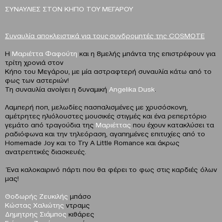
ΣΥΝΑΥΛΙΕΣ ΣΤΟΝ ΚΗΠΟ ΤΟΥ ΜΕΓΑΡΟΥ
Συναυλία αποκλειστικά για τους συνδρομητές της COSMΟΤΕ
Η
Μαριέττα Φαφούτη
και η 8μελής μπάντα της επιστρέφουν για
τρίτη χρονιά στον
Κήπο του Μεγάρου, με μία αστραφτερή συναυλία κάτω από το
φως των αστεριών!
Τη συναυλία ανοίγει η δυναμική
Angelika Dusk
.
Λαμπερή ποπ, μελωδίες πασπαλισμένες με χρυσόσκονη,
αμέτρητες ηλιόλουστες μουσικές στιγμές και ένα ρεπερτόριο
γεμάτο από τραγούδια της
Μαριέττας
που έχουν κατακλύσει τα
ραδιόφωνα και την τηλεόραση, αγαπημένες επιτυχίες από το
Homemade Joy και το Try A Little Romance και άκρως
ανατρεπτικές διασκευές.
Ένα καλοκαιρινό πάρτι που θα φέρει το φως στις καρδιές όλων
μας!
Θοδωρής Ζευκιλής
μπάσο
Κώστας Χαλιώτης
ντραμς
Δημητρης Σιάμπος
κιθάρες