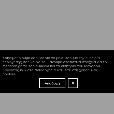
Χρησιμοποιούμε cookies για να βελτιώσουμε την εμπειρία
περιήγησης σας και να λαμβάνουμε στατιστικά στοιχεία για το
megaron.gr, τα social media και τα εισιτήρια του Μεγάρου.
Κάνοντας κλικ στο "Αποδοχή", συναινείτε στη χρήση των
cookies.
Αποδοχή