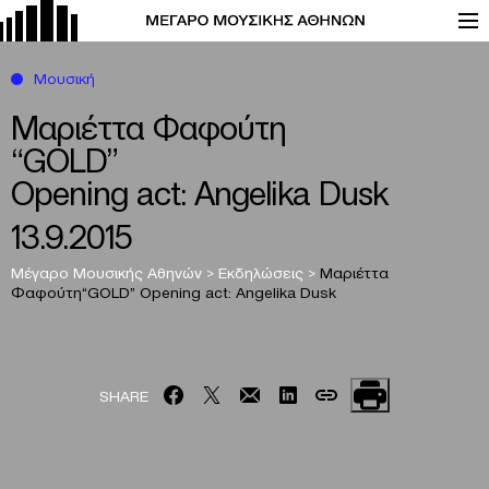
Μουσική
Μαριέττα Φαφούτη
“GOLD”
Opening act: Angelika Dusk
13.9.2015
Μέγαρο Μουσικής Αθηνών
>
Εκδηλώσεις
>
Μαριέττα
Φαφούτη
“GOLD”
Opening act: Angelika Dusk
SHARE