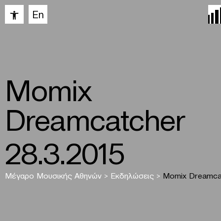
Ανοίξτε τη γραμμή εργαλείων
En
Μomix
Dreamcatcher
28.3.2015
Μέγαρο Μουσικής Αθηνών
>
Εκδηλώσεις
>
Μomix
Dreamca