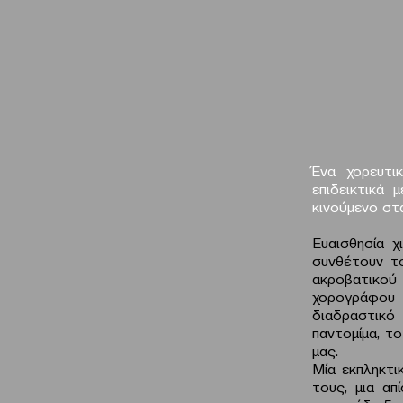
Ένα χορευτι
επιδεικτικά
κινούμενο στα
Ευαισθησία χ
συνθέτουν τ
ακροβατικού
χορογράφου 
διαδραστικό
παντομίμα, τ
μας.
Μία εκπληκτι
τους, μια απ