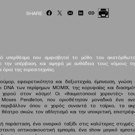
SHARE
κό υπερθέαμα που αμφισβητεί το μύθο του ακατόρθωτο
 με την υπέρβαση, και αψηφά με αυθάδεια τους νόμους τη
 όρια της ευρεσιτεχνίας.
ιούμορ, εφευρετικότητα και δεξιοτεχνία, έμπνευση, γνώση 
ο DNA των περίφημων ΜΟΜΙΧ, της κορυφαίας και διασημό
 χορού στον κόσμο! Οι «θαυματοποιοί χορευτές» το
Moses Pendleton, που οριοθέτησαν μοναδικά ένα ανα
 περιβάλλον όπου ο χορός συναντά το τσίρκο, τα ακρ
ο θέατρο σκιών, τον αθλητισμό και την υποκριτική, επιστρέ
κή παράσταση, ένα ονειρικό ταξίδι στις καλύτερες στιγμές
ίστευτη οπτικοακουστική εμπειρία, ένα show μαγικό εμποτ