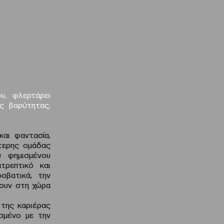
υ, φλερτάρει
ς βαρύτητας,
και φαντασία,
τερης ομάδας
υ φημισμένου
τρεπτικό και
οβατικά, την
φουν στη χώρα
 της καριέρας
ισμένο με την