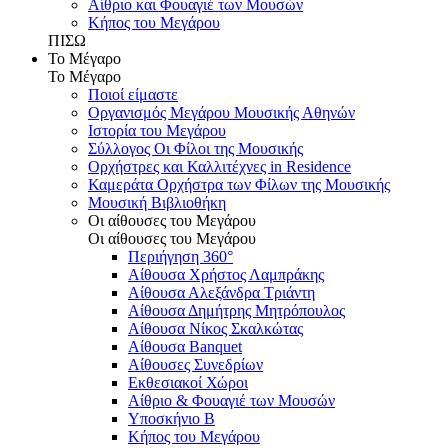
Αίθριο και Φουαγιέ των Μουσών
Κήπος του Μεγάρου
ΠΙΣΩ
Το Μέγαρο
Το Μέγαρο
Ποιοί είμαστε
Οργανισμός Μεγάρου Μουσικής Αθηνών
Ιστορία του Μεγάρου
Σύλλογος Οι Φίλοι της Μουσικής
Ορχήστρες και Καλλιτέχνες in Residence
Καμεράτα Ορχήστρα των Φίλων της Μουσικής
Μουσική Βιβλιοθήκη
Οι αίθουσες του Μεγάρου
Οι αίθουσες του Μεγάρου
Περιήγηση 360°
Αίθουσα Χρήστος Λαμπράκης
Αίθουσα Αλεξάνδρα Τριάντη
Αίθουσα Δημήτρης Μητρόπουλος
Αίθουσα Νίκος Σκαλκώτας
Αίθουσα Banquet
Αίθουσες Συνεδρίων
Εκθεσιακοί Χώροι
Αίθριο & Φουαγιέ των Μουσών
Υποσκήνιο Β
Κήπος του Μεγάρου