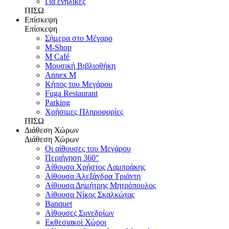
Για ενήλικες
ΠΙΣΩ
Επίσκεψη
Επίσκεψη
Σήμερα στο Μέγαρο
M-Shop
M Café
Μουσική Βιβλιοθήκη
Annex M
Κήπος του Μεγάρου
Fuga Restaurant
Parking
Χρήσιμες Πληροφορίες
ΠΙΣΩ
Διάθεση Χώρων
Διάθεση Χώρων
Οι αίθουσες του Μεγάρου
Περιήγηση 360°
Αίθουσα Χρήστος Λαμπράκης
Αίθουσα Αλεξάνδρα Τριάντη
Αίθουσα Δημήτρης Μητρόπουλος
Αίθουσα Νίκος Σκαλκώτας
Banquet
Αίθουσες Συνεδρίων
Εκθεσιακοί Χώροι