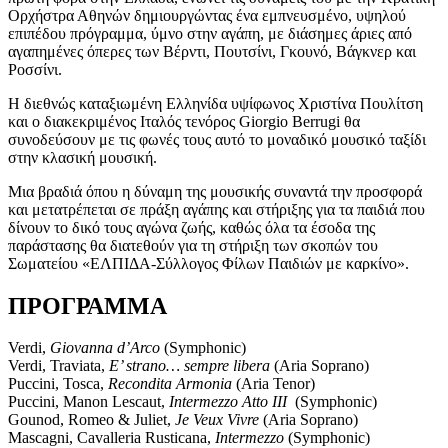
Ορχήστρα Αθηνών δημιουργώντας ένα εμπνευσμένο, υψηλού
επιπέδου πρόγραμμα, ύμνο στην αγάπη, με διάσημες άριες από
αγαπημένες όπερες των Βέρντι, Πουτσίνι, Γκουνό, Βάγκνερ και
Ροσσίνι.
Η διεθνώς καταξιωμένη Ελληνίδα υψίφωνος Χριστίνα Πουλίτση
και ο διακεκριμένος Ιταλός τενόρος Giorgio Berrugi θα
συνοδεύσουν με τις φωνές τους αυτό το μοναδικό μουσικό ταξίδι
στην κλασική μουσική.
Μια βραδιά όπου η δύναμη της μουσικής συναντά την προσφορά
και μετατρέπεται σε πράξη αγάπης και στήριξης για τα παιδιά που
δίνουν το δικό τους αγώνα ζωής, καθώς όλα τα έσοδα της
παράστασης θα διατεθούν για τη στήριξη των σκοπών του
Σωματείου «ΕΛΠΙΔΑ-Σύλλογος Φίλων Παιδιών με καρκίνο».
ΠΡΟΓΡΑΜΜΑ
Verdi,
Giovanna d’Arco
(Symphonic)
Verdi, Traviata,
E’ strano… sempre libera
(Aria Soprano)
Puccini, Tosca,
Recondita Armonia
(Aria Tenor)
Puccini, Manon Lescaut,
Intermezzo Atto III
(Symphonic)
Gounod, Romeo & Juliet,
Je Veux Vivre
(Aria Soprano)
Mascagni, Cavalleria Rusticana,
Intermezzo
(Symphonic)