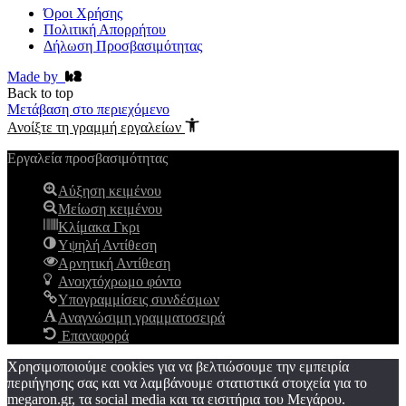
Όροι Χρήσης
Πολιτική Απορρήτου
Δήλωση Προσβασιμότητας
Made by
Back to top
Μετάβαση στο περιεχόμενο
Ανοίξτε τη γραμμή εργαλείων
Εργαλεία προσβασιμότητας
Αύξηση κειμένου
Μείωση κειμένου
Κλίμακα Γκρι
Υψηλή Αντίθεση
Αρνητική Αντίθεση
Ανοιχτόχρωμο φόντο
Υπογραμμίσεις συνδέσμων
Αναγνώσιμη γραμματοσειρά
Επαναφορά
Χρησιμοποιούμε cookies για να βελτιώσουμε την εμπειρία
περιήγησης σας και να λαμβάνουμε στατιστικά στοιχεία για το
megaron.gr, τα social media και τα εισιτήρια του Μεγάρου.