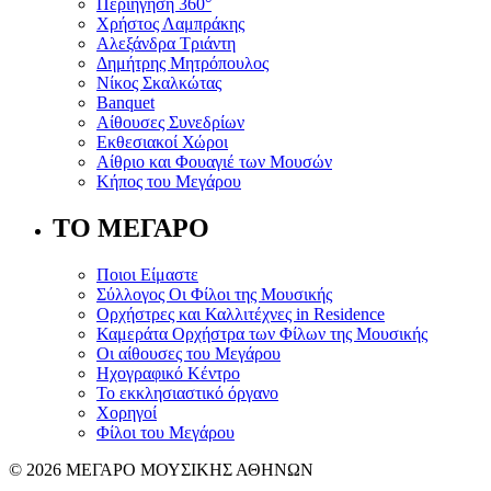
Περιήγηση 360°
Χρήστος Λαμπράκης
Αλεξάνδρα Τριάντη
Δημήτρης Μητρόπουλος
Νίκος Σκαλκώτας
Banquet
Αίθουσες Συνεδρίων
Εκθεσιακοί Χώροι
Αίθριο και Φουαγιέ των Μουσών
Κήπος του Μεγάρου
ΤΟ ΜΕΓΑΡΟ
Ποιοι Είμαστε
Σύλλογος Οι Φίλοι της Μουσικής
Ορχήστρες και Καλλιτέχνες in Residence
Καμεράτα Ορχήστρα των Φίλων της Μουσικής
Οι αίθουσες του Μεγάρου
Ηχογραφικό Κέντρο
Το εκκλησιαστικό όργανο
Χορηγοί
Φίλοι του Μεγάρου
© 2026 ΜΕΓΑΡΟ ΜΟΥΣΙΚΗΣ ΑΘΗΝΩΝ