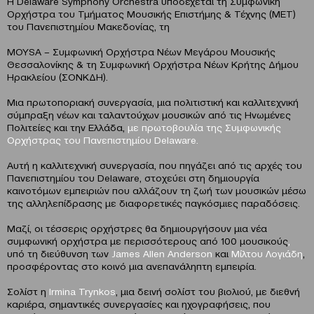
Η Delaware Symphony Orchestra υποδέχεται τη Συμφωνική
Ορχήστρα του Τμήματος Μουσικής Επιστήμης & Τέχνης (ΜΕΤ)
του Πανεπιστημίου Μακεδονίας, τη
MOYSA – Συμφωνική Ορχήστρα Νέων Μεγάρου Μουσικής
Θεσσαλονίκης & τη Συμφωνική Ορχήστρα Νέων Κρήτης Δήμου
Ηρακλείου (ΣΟΝΚΔΗ).
Μια πρωτοποριακή συνεργασία, μια πολιτιστική και καλλιτεχνική
σύμπραξη νέων και ταλαντούχων μουσικών από τις Ηνωμένες
Πολιτείες και την Ελλάδα,
με πρωτοβουλία της Συμφωνικής
Ορχήστρας του Πανεπιστημίου
Delaware.
Αυτή η καλλιτεχνική συνεργασία, που πηγάζει από τις αρχές του
Πανεπιστημίου του Delaware, στοχεύει στη δημιουργία
καινοτόμων εμπειριών που αλλάζουν τη ζωή των μουσικών μέσω
της αλληλεπίδρασης με διαφορετικές παγκόσμιες παραδόσεις.
Μαζί, οι τέσσερις ορχήστρες θα δημιουργήσουν μια νέα
συμφωνική ορχήστρα με περισσότερους από 100 μουσικούς
,
υπό τη διεύθυνση των
James Allen Anderson
και
Μίλτου Λογιάδη
,
προσφέροντας στο κοινό μια ανεπανάληπτη εμπειρία.
Σολίστ η
Irmina Trynkos
, μια δεινή σολίστ του βιολιού, με διεθνή
καριέρα, σημαντικές συνεργασίες και ηχογραφήσεις, που