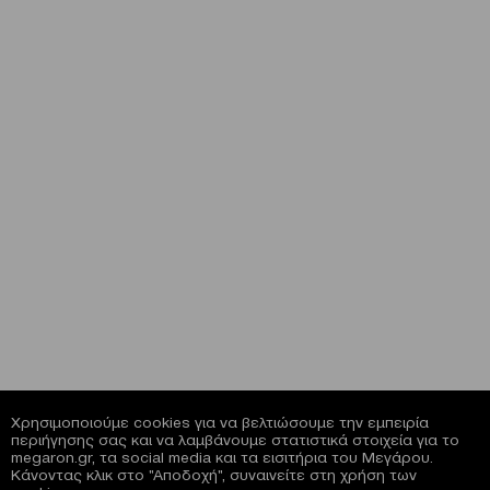
Χρησιμοποιούμε cookies για να βελτιώσουμε την εμπειρία
περιήγησης σας και να λαμβάνουμε στατιστικά στοιχεία για το
megaron.gr, τα social media και τα εισιτήρια του Μεγάρου.
Κάνοντας κλικ στο "Αποδοχή", συναινείτε στη χρήση των