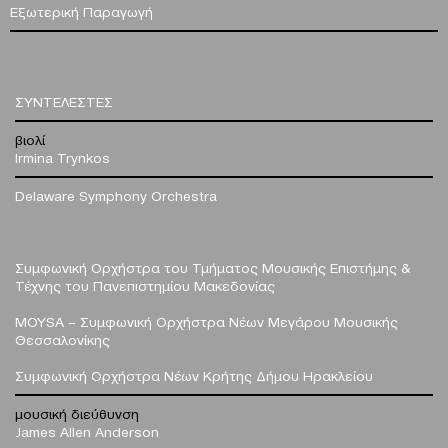
Εξωτερική Παραγωγή
ΣΥΝΤΕΛΕΣΤΕΣ
βιολί
Irmina Trynkos
Delaware Symphony Orchestra
Συμφωνική Ορχήστρα του Τμήματος Μουσικής Επιστήμης &
Τέχνης του Πανεπιστημίου Μακεδονίας
MOYSA – Συμφωνική Ορχήστρα Νέων Μεγάρου Μουσικής
Θεσσαλονίκης
Συμφωνική Ορχήστρα Νέων Κρήτης Δήμου Ηρακλείου
μουσική διεύθυνση
James Allen Anderson