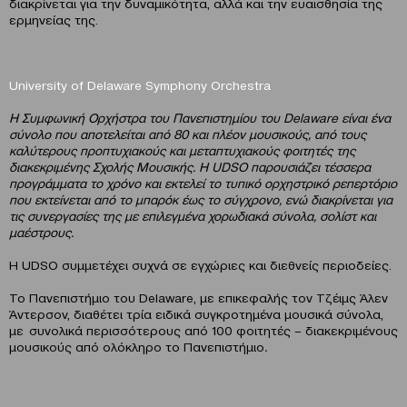
διακρίνεται για την δυναμικότητα, αλλά και την ευαισθησία της
ερμηνείας της.
University
of
Delaware
Symphony
Orchestra
Η Συμφωνική Ορχήστρα του Πανεπιστημίου του
Delaware
είναι ένα
σύνολο που αποτελείται από 80 και πλέον μουσικούς, από τους
καλύτερους προπτυχιακούς και μεταπτυχιακούς φοιτητές της
διακεκριμένης Σχολής Μουσικής. Η UDSO παρουσιάζει τέσσερα
προγράμματα το χρόνο και εκτελεί το τυπικό ορχηστρικό ρεπερτόριο
που εκτείνεται από το μπαρόκ έως το σύγχρονο, ενώ διακρίνεται για
τις συνεργασίες της με επιλεγμένα χορωδιακά σύνολα, σολίστ και
μαέστρους.
Η UDSO συμμετέχει συχνά σε εγχώριες και διεθνείς περιοδείες.
Το Πανεπιστήμιο του Delaware, με επικεφαλής τον Τζέιμς Άλεν
Άντερσον, διαθέτει τρία ειδικά συγκροτημένα μουσικά σύνολα,
με συνολικά περισσότερους από 100 φοιτητές – διακεκριμένους
μουσικούς από ολόκληρο το Πανεπιστήμιο
.