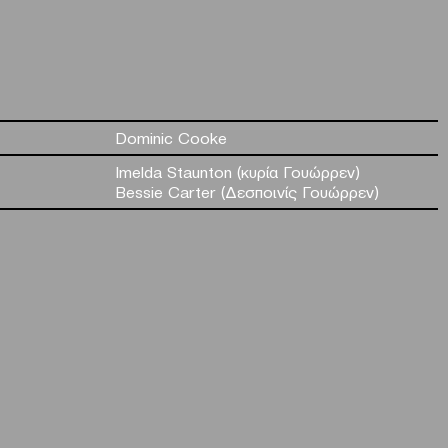
Dominic Cooke
Imelda Staunton (κυρία Γουώρρεν)
Bessie Carter (Δεσποινίς Γουώρρεν)