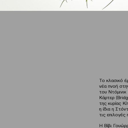
Το κλασικό έ
νέα πνοή στη
του Ντόμινικ
Κάρτερ (Brid
της κυρίας Κ
η ίδια η Στόν
τις επιλογές 
Η Βίβι Γουώρρ