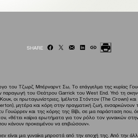
SHARE
ργο του Τζωρζ Μπέρναρντ Σω, Το επάγγελμα της κυρίας Γουώ
ν παραγωγή του Θεάτρου Garrick του West End. Υπό τη σκην
 Κουκ, οι πρωταγωνίστριες, Ιμέλντα Στόντον (The Crown) και
gerton), μητέρα και κόρη στην πραγματική ζωή, ενσαρκώνουν
ίτυ Γουώρρεν και της κόρης της Βίβι, σε μια παράσταση που,
τον, «θέτει καίρια ερωτήματα για τον ρόλο τον γυναικών στην
που κάνουν προκειμένου να επιβιώσουν».
εν είναι μια γυναίκα μπροστά από την εποχή της. Από την άλλη