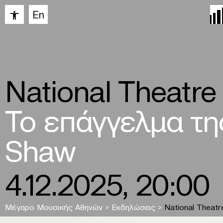
Ανοίξτε τη γραμμή εργαλείων
En
National Theatre
Το επάγγελμα τη
Shaw
4.12.2025, 20:00
Μέγαρο Μουσικής Αθηνών
>
Εκδηλώσεις
>
National Theatr