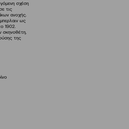
λεγόμενη σχέση
σε τις
ίκων ανοχής.
άμπερλαιν ως
ο 1902.
ν σκηνοθέτη,
 φύσης της
ίνο