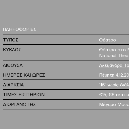
ΠΛΗΡΟΦΟΡΙΕΣ
ΤΥΠΟΣ
Θέατρο
ΚΥΚΛΟΣ
Θέατρο στο 
National Thea
ΑΙΘΟΥΣΑ
Αλεξάνδρα Τρ
ΗΜΕΡΕΣ ΚΑΙ ΩΡΕΣ
Πέμπτη 4.12.2
ΔΙΑΡΚΕΙΑ
116' χωρίς διά
ΤΙΜΕΣ ΕΙΣΙΤΗΡΙΩΝ
€15, €8 εκπτω
ΔΙΟΡΓΑΝΩΤΗΣ
Μέγαρο Μουσ