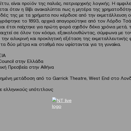
ίττυ, είναι προϊόν της παλιάς, πατριαρχικής λογικής. Η αμφι
εται όταν η Βίβι ανακαλύπτει πως η μητέρα της χρηματοδότη
δές της με τα χρήματα που κέρδισε από την εκμετάλλευση ο
 γράφτηκε το 1893, αρχικά απαγορεύτηκε από τον Λόρδο Τσ
αι έτσι παίχτηκε για πρώτη φορά σχεδόν δέκα χρόνια μετά, τ
 παιχτεί σε όλον τον κόσμο, εξακολουθώντας, σύμφωνα με το
ε την ειλικρινή και προκλητική εξέταση της εκμεταλλευτικής
 τα δύο μέτρα και σταθμά που υφίστανται για τη γυναίκα.
ΣΙΑ
 Council στην Ελλάδα
νική Πρεσβεία στην Αθήνα
μένη μετάδοση από το Garrick Theatre, West End στο Λονδ
με ελληνικούς υπότιτλους