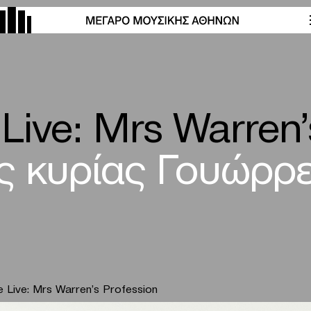
 Live: Mrs Warren’
ς κυρίας Γουώρρε
e Live: Mrs Warren’s Profession