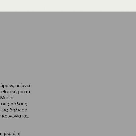
ρρεν, παίρνει
οθετική ματιά
 Μπέσι
 τους ρόλους
 όπως δήλωσε
 κοινωνία και
 μεριά, η