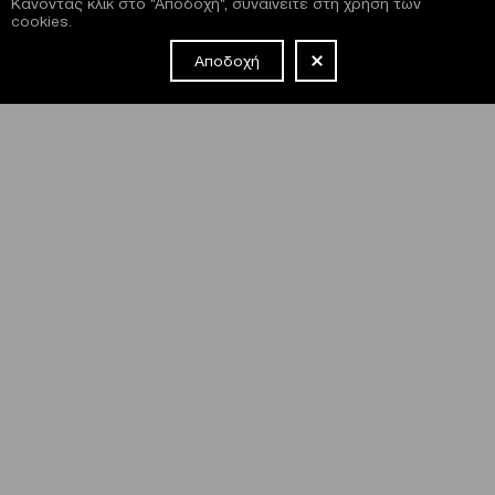
Κάνοντας κλικ στο "Αποδοχή", συναινείτε στη χρήση των
cookies.
Αποδοχή
NEWSLETTER
Έχω διαβάσει και συμφωνώ με τους
όρους και τις
προϋποθέσεις
εγγραφής στο newsletter και χρήσης του site
του Μεγάρου.