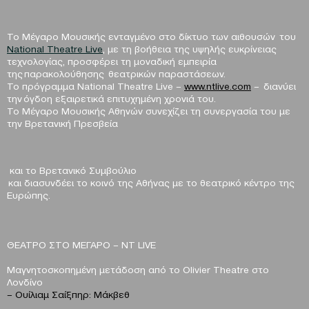
Το Μέγαρο Μουσικής ενταγμένο στο δίκτυο των αιθουσών του
Νational Theatre Live
, με τη βοήθεια της υψηλής ευκρίνειας
τεχνολογίας, προσφέρει τη μοναδική εμπειρία
της παρακολούθησης θεατρικών παραστάσεων.
Το πρόγραμμα National Theatre Live –
www.ntlive.com
– διανύει
την όγδοη εξαιρετικά επιτυχημένη χρονιά του.
Το Μέγαρο Μουσικής Αθηνών συνεχίζει τη συνεργασία του με
την Βρετανική Πρεσβεία
και το Βρετανικό Συμβούλιο
και διασυνδέει το κοινό της Αθήνας με το θεατρικό κέντρο της
Ευρώπης.
ΘΕΑΤΡΟ ΣΤΟ ΜΕΓΑΡΟ – NT LIVE
Μαγνητοσκοπημένη μετάδοση από το Olivier Theatre στο
Λονδίνο
– Ουίλιαμ Σαίξπηρ: Μάκβεθ