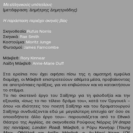
Με ελληνικούς υπότιτλους
(μετάφραση: Δημήτρης Δημητριάδης)
Η παράσταση περιέχει σκηνές βίας
Σκηνοθεσία
Rufus Norris
Σκηνικά:
Rae Smith
Κοστούμια:
Moritz Junge
Φωτισμοί:
James Farncombe
Μάκβεθ:
Rory Kinnear
Λαίδη Μάκβεθ:
Anne-Marie Duff
Στα ερείπια που έχει αφήσει πίσω της η αιματηρή εμφύλια
διαμάχη, οι Μάκβεθ επιστρατεύουν αθέμιτα μέσα, προβαίνοντας
σε αποτρόπαιες πράξεις, για να επιβιώσουν και να κατακτήσουν
το στέμμα.
Το πιο σκοτεινό έργο του Σαίξπηρ για τη φιλοδοξία και την
εξουσία, «ίσως το πιο τέλειο δράμα του», κατά τον Όργουελ –
όπου «οι ιδιότητες του ποιητή Σαίξπηρ και του δραματουργού
Σαίξπηρ συνδυάζονται εδώ με μεγαλύτερη επιτυχία απ’ όσο σε
οποιοδήποτε άλλο έργο του»– παρουσιάζεται από το Εθνικό
Θέατρο της Αγγλίας, σε σκηνοθεσία Ρούφους Νόρρις (
Η όπερα
της πεντάρας, London Road
). Μάκβεθ, ο Ρόρυ Κιννήαρ (
Young
Marx, Οθέλλος
) και Λαίδη Μάκβεθ, η Aν-Μαρί Νταφ (
Oil,