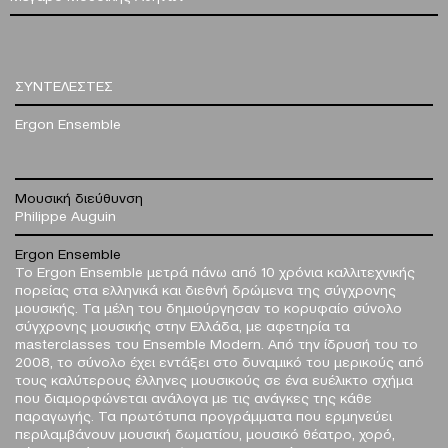
ΣΥΝΤΕΛΕΣΤΕΣ
Ergon Ensemble
Μουσική διεύθυνση
Philippe Auguin
Ergon Ensemble
Το Εrgon Ensemble μετρά πάνω από 10 χρόνια καλλιτεχνικής
πορείας στα ελληνικά και διεθνή δρώμενα της σύγχρονης
μουσικής. Τα μέλη του δημιούργησαν το κορυφαίο σύνολο
σύγχρονης μουσικής στην Ελλάδα, με αφετηρία τα
masterclasses του Ensemble Modern. Από την ίδρυσή του το
2008, το σύνολο έχει εντάξει στο δυναμικό του μερικούς από
τους καλύτερους έλληνες μουσικούς σε ένα ευέλικτο σχήμα
που διαμορφώνεται ανάλογα με τις ανάγκες της κάθε
παραγωγής. Τα πρωτότυπα προγράμματα που ερμηνεύει
περιλαμβάνουν μουσική δωματίου, μουσικό θέατρο, χορό,