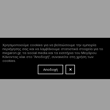
Χρησιμοποιούμε cookies για να βελτιώσουμε την εμπειρία
περιήγησης σας και να λαμβάνουμε στατιστικά στοιχεία για το
megaron.gr, τα social media και τα εισιτήρια του Μεγάρου.
Κάνοντας κλικ στο "Αποδοχή", συναινείτε στη χρήση των
cookies.
Αποδοχή
NEWSLETTER