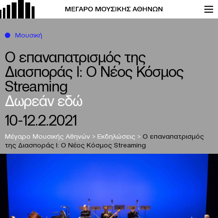
Μουσική
Ο επαναπατρισμός της
Διασποράς Ι: Ο Νέος Κόσμος
Streaming
Δωρεάν εδώ
10-12.2.2021
Μέγαρο Μουσικής Αθηνών
>
Εκδηλώσεις
>
Ο επαναπατρισμός
της Διασποράς Ι: Ο Νέος Κόσμος
Streaming