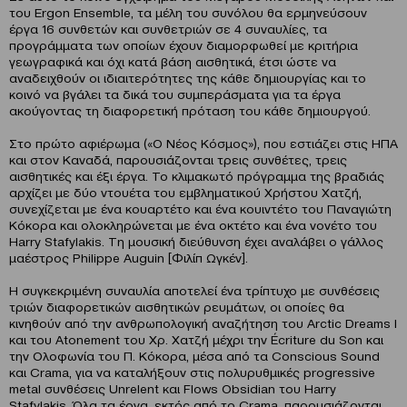
του Ergon Ensemble, τα μέλη του συνόλου θα ερμηνεύσουν
έργα 16 συνθετών και συνθετριών σε 4 συναυλίες, τα
προγράμματα των οποίων έχουν διαμορφωθεί με κριτήρια
γεωγραφικά και όχι κατά βάση αισθητικά, έτσι ώστε να
αναδειχθούν οι ιδιαιτερότητες της κάθε δημιουργίας και το
κοινό να βγάλει τα δικά του συμπεράσματα για τα έργα
ακούγοντας τη διαφορετική πρόταση του κάθε δημιουργού.
Στο πρώτο αφιέρωμα («Ο Νέος Κόσμος»), που εστιάζει στις ΗΠΑ
και στον Καναδά, παρουσιάζονται τρεις συνθέτες, τρεις
αισθητικές και έξι έργα. Το κλιμακωτό πρόγραμμα της βραδιάς
αρχίζει με δύο ντουέτα του εμβληματικού Χρήστου Χατζή,
συνεχίζεται με ένα κουαρτέτο και ένα κουιντέτο του Παναγιώτη
Κόκορα και ολοκληρώνεται με ένα οκτέτο και ένα νονέτο του
Harry Stafylakis. Tη μουσική διεύθυνση έχει αναλάβει ο γάλλος
μαέστρος Philippe Auguin [Φιλίπ Ωγκέν].
Η συγκεκριμένη συναυλία αποτελεί ένα τρίπτυχο με συνθέσεις
τριών διαφορετικών αισθητικών ρευμάτων, οι οποίες θα
κινηθούν από την ανθρωπολογική αναζήτηση του Arctic Dreams I
και του Atonement του Χρ. Χατζή μέχρι την Écriture du Son και
την Ολοφωνία του Π. Κόκορα, μέσα από τα Conscious Sound
και Crama, για να καταλήξουν στις πολυρυθμικές progressive
metal συνθέσεις Unrelent και Flows Obsidian του Harry
Stafylakis. Όλα τα έργα, εκτός από το Crama, παρουσιάζονται