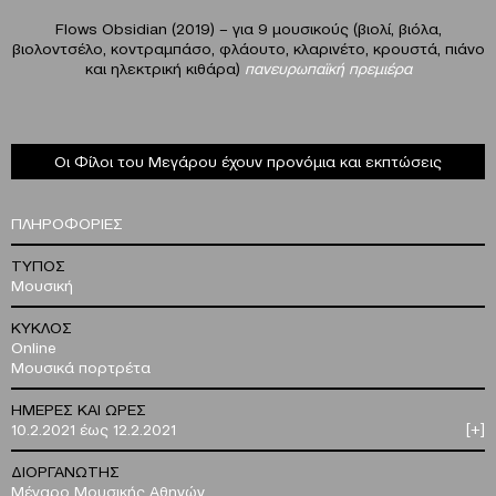
Flows Obsidian (2019) – για 9 μουσικούς (βιολί, βιόλα,
βιολοντσέλο, κοντραμπάσο, φλάουτο, κλαρινέτο, κρουστά, πιάνο
και ηλεκτρική κιθάρα)
πανευρωπαϊκή πρεμιέρα
Οι Φίλοι του Μεγάρου έχουν προνόμια και εκπτώσεις
ΠΛΗΡΟΦΟΡΙΕΣ
ΤΥΠΟΣ
Μουσική
ΚΥΚΛΟΣ
Online
Μουσικά πορτρέτα
ΗΜΕΡΕΣ ΚΑΙ ΩΡΕΣ
10.2.2021 έως 12.2.2021
[+]
ΔΙΟΡΓΑΝΩΤΗΣ
Μέγαρο Μουσικής Αθηνών