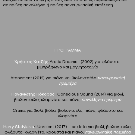
σε πρώτη πανελλήνια ή πρώτη πανευρωπαϊκή εκτέλεση.
ΠΡΟΓΡΑΜΜΑ
Χρήστος Χατζής
: Arctic Dreams I (2002) για φλάουτο,
βιμπράφωνο και μαγνητοταινία
Atonement (2012) για πιάνο και βιολοντσέλο
πανευρωπαϊκή
πρεμιέρα
Παναγιώτης Κόκορας
: Conscious Sound (2014) για βιολί,
βιολοντσέλο, κλαρινέτο και πιάνο,
πανελλήνια πρεμιέρα
Crama για βιολί, βιόλα, βιολοντσέλο, πιάνο, φλάουτο και
κλαρινέτο
Ηarry Stafylakis
: Unrelent (2017) – sexteto για βιολί, βιολοντσέλο,
φλάουτο, κλαρινέτο, κρουστά και πιάνο,
πανευρωπαϊκή πρεμιέρα