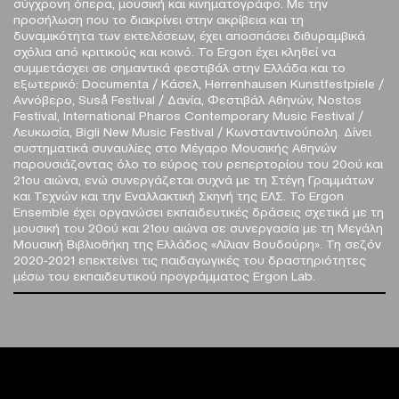
σύγχρονη όπερα, μουσική και κινηματογράφο. Με την
προσήλωση που το διακρίνει στην ακρίβεια και τη
δυναμικότητα των εκτελέσεων, έχει αποσπάσει διθυραμβικά
σχόλια από κριτικούς και κοινό. Το Ergon έχει κληθεί να
συμμετάσχει σε σημαντικά φεστιβάλ στην Ελλάδα και το
εξωτερικό: Documenta / Κάσελ, Herrenhausen Kunstfestpiele /
Αννόβερο, Suså Festival / Δανία, Φεστιβάλ Αθηνών, Νostos
Festival, International Pharos Contemporary Music Festival /
Λευκωσία, Bigli New Music Festival / Κωνσταντινούπολη. Δίνει
συστηματικά συναυλίες στο Μέγαρο Μουσικής Αθηνών
παρουσιάζοντας όλο το εύρος του ρεπερτορίου του 20ού και
21ου αιώνα, ενώ συνεργάζεται συχνά με τη Στέγη Γραμμάτων
και Τεχνών και την Εναλλακτική Σκηνή της ΕΛΣ. Το Ergon
Ensemble έχει οργανώσει εκπαιδευτικές δράσεις σχετικά με τη
μουσική του 20ού και 21ου αιώνα σε συνεργασία με τη Μεγάλη
Μουσική Βιβλιοθήκη της Ελλάδος «Λίλιαν Βουδούρη». Τη σεζόν
2020-2021 επεκτείνει τις παιδαγωγικές του δραστηριότητες
μέσω του εκπαιδευτικού προγράμματος Ergon Lab.