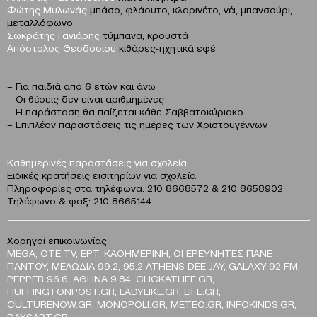
Φώτης Μυλωνάς
μπάσο, φλάουτο, κλαρινέτο, νέι, μπανσούρι,
μεταλλόφωνο
Σωκράτης Γανιάρης
τύμπανα, κρουστά
Απόστολος Θεοδοσίου
κιθάρες-ηχητικά εφέ
– Για παιδιά από 6 ετών και άνω
– Οι θέσεις δεν είναι αριθμημένες
– Η παράσταση θα παίζεται κάθε Σαββατοκύριακο
– Επιπλέον παραστάσεις τις ημέρες των Χριστουγέννων
Καθημερινές παραστάσεις για σχολεία
Ειδικές κρατήσεις εισιτηρίων για σχολεία
Πληροφορίες στα τηλέφωνα: 210 8668572 & 210 8658902
Τηλέφωνο & φαξ: 210 8665144
Χορηγοί επικοινωνίας
MEGA, OTE TV, ΕΡΤ, ΚΑΘΗΜΕΡΙΝΗ, ΟΙ ΕΡΕΥΝΗΤΕΣ ΠΑΝΕ
ΠΑΝΤΟΥ, ΜΕΛΩΔΙΑ 99.2, 95.2 ATHENS DEE JAY, GALAXY 92 FM,
PEPPER 96.6, ΑΘΗΝΑ 9.84, CLICKATLIFE.GR,
HUFFINGTONPOST.GR, LADYLIKE.GR, LIFE.GR,
CULTURENOW.GR, MONOPOLI.GR, METEO.GR, INFOKINDS.GR,
DAYSART.GR