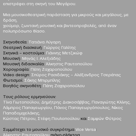
επιστρέφει στη σκηνή του Μεγάρου.
Μια μουσικοθεατρική παράσταση για μικρούς και μεγάλους, με
δράση,
χιούμορ, ζωντανή μουσική και βιντεοπροβολές, από έναν
πολυπρόσωπο θίασο.
Σκηνοθεσία:
Τατιάνα Λύγαρη
Θεατρική διασκευή:
Γιώργος Γαλίτης
Σκηνικά – κοστούμια:
Γιάννης Μετζικώφ
Μουσική:
Μηνάς Ι. Αλεξιάδης
Μουσική διδασκαλία:
Άλκηστις Ραυτοπούλου
Χορογραφία:
Πέπη Ζαχαροπούλου
Video design:
Σπύρος Ρασιδάκης – Αλέξανδρος Τσερέπας
Φωτισμοί:
Σάκης Μπιρμπίλης
Βοηθός σκηνοθέτη:
Πέπη Ζαχαροπούλου
Τους ρόλους ερμηνεύουν:
Τίνα Γιωτοπούλου, Δημήτρης Διακοσάββας, Παναγιώτης Κλίνης,
Λάμπρος Παπαγεωργίου, Πάνος Παπαγεωργόπουλος, Νίκος
Παπαδομιχελάκης,
Κώστας Πέτρου, Στέφη Πουλοπούλου
και
Σαμψών Φύτρος
Συμμέτεχει το μουσικό συγκρότημα
Vice Versa
:
Άλκηστις Ραυτοπούλου
πιάνο-πλήκτρα