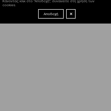
Κάνοντας κλικ στο "Αποδοχή", συναινείτε στη χρήση των
cookies.
Αποδοχή
NEWSLETTER
Έχω διαβάσει και συμφωνώ με τους
όρους και τις
προϋποθέσεις
εγγραφής στο newsletter και χρήσης του site
του Μεγάρου.