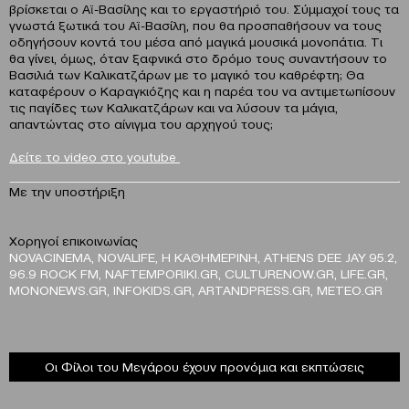
βρίσκεται ο Αϊ-Βασίλης και το εργαστήριό του. Σύμμαχοί τους τα
γνωστά ξωτικά του Αϊ-Βασίλη, που θα προσπαθήσουν να τους
οδηγήσουν κοντά του μέσα από μαγικά μουσικά μονοπάτια. Τι
θα γίνει, όμως, όταν ξαφνικά στο δρόμο τους συναντήσουν το
Βασιλιά των Καλικατζάρων με το μαγικό του καθρέφτη; Θα
καταφέρουν ο Καραγκιόζης και η παρέα του να αντιμετωπίσουν
τις παγίδες των Καλικατζάρων και να λύσουν τα μάγια,
απαντώντας στο αίνιγμα του αρχηγού τους;
Δείτε το video στο youtube
Με την υποστήριξη
Χορηγοί επικοινωνίας
NOVACINEMA, NOVALIFE, Η ΚΑΘΗΜΕΡΙΝΗ, ATHENS DEE JAY 95.2,
96.9 ROCK FM, NAFTEMPORIKI.GR, CULTURENOW.GR, LIFE.GR,
MONONEWS.GR, INFOKIDS.GR, ARTANDPRESS.GR, METEO.GR
Οι Φίλοι του Μεγάρου έχουν προνόμια και εκπτώσεις