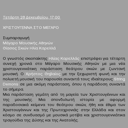
Τετάρτη 28 Δεκεμβρίου, 17:00
ΧΡΙΣΤΟΥΓΕΝΝΑ ΣΤΟ ΜΕΓΑΡΟ
Συμπαραγωγή
Μέγαρο Μουσικής Αθηνών
Θίασος Σκιών Ηλία Καρελλά
Ο γνωστός σκιοπαίκτης
Ηλίας Καρελλάς
επιστρέφει για τέταρτη
συνεχή χρονιά στο Μέγαρο Μουσικής Αθηνών με μια νέα
χριστουγεννιάτικη παράσταση θεάτρου σκιών με ζωντανή
μουσική. Ο
Χρήστος Θηβαίος
με την ξεχωριστή φωνή και την
πολυετή μουσική του παρουσία συναντά τους ιδιαίτερους
String
Demons
σε μια ακόμη παράσταση, όπου η παράδοση συναντά
το σήμερα.
Μια παράσταση γεμάτη από τη μαγεία των Χριστουγέννων και
της μουσικής. Μια σπονδυλωτή ιστορία με αφορμή
παραδοσιακά κείμενα του θεάτρου σκιών, ήθη και έθιμα των
Χριστουγέννων και της Πρωτοχρονιάς στην Ελλάδα και στον
κόσμο σε συνδυασμό με μουσικά μοτίβα και χριστουγεννιάτικα
τραγούδια της Δύσης και της Ανατολής.