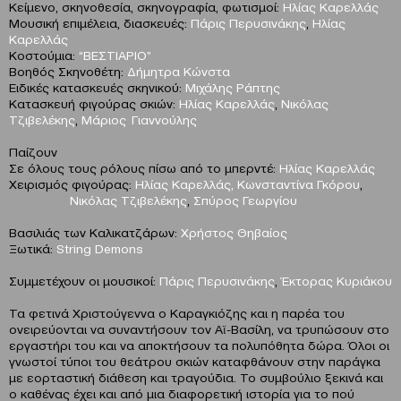
Κείμενο, σκηνοθεσία, σκηνογραφία, φωτισμοί:
Ηλίας Καρελλάς
Μουσική επιμέλεια, διασκευές:
Πάρις Περυσινάκης
,
Ηλίας
Καρελλάς
Κοστούμια:
“ΒΕΣΤΙΑΡΙΟ”
Βοηθός Σκηνοθέτη:
Δήμητρα Κώνστα
Ειδικές κατασκευές σκηνικού:
Μιχάλης Ράπτης
Κατασκευή φιγούρας σκιών:
Ηλίας Καρελλάς
,
Νικόλας
Τζιβελέκης
,
Μάριος Γιαννούλης
Παίζουν
Σε όλους τους ρόλους πίσω από το μπερντέ:
Ηλίας Καρελλάς
Χειρισμός φιγούρας:
Ηλίας Καρελλάς,
Κωνσταντίνα Γκόρου
,
Νικόλας Τζιβελέκης
,
Σπύρος Γεωργίου
Βασιλιάς των Καλικατζάρων:
Χρήστος Θηβαίος
Ξωτικά:
String Demons
Συμμετέχουν οι μουσικοί:
Πάρις Περυσινάκης
,
Έκτορας Κυριάκου
Τα φετινά Χριστούγεννα ο Καραγκιόζης και η παρέα του
ονειρεύονται να συναντήσουν τον Αϊ-Βασίλη, να τρυπώσουν στο
εργαστήρι του και να αποκτήσουν τα πολυπόθητα δώρα. Όλοι οι
γνωστοί τύποι του θεάτρου σκιών καταφθάνουν στην παράγκα
με εορταστική διάθεση και τραγούδια. Το συμβούλιο ξεκινά και
ο καθένας έχει και από μια διαφορετική ιστορία για το πού