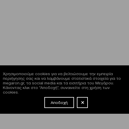
Χρησιμοποιούμε cookies για να βελτιώσουμε την εμπειρία
περιήγησης σας και να λαμβάνουμε στατιστικά στοιχεία για το
megaron.gr, τα social media και τα εισιτήρια του Μεγάρου.
Κάνοντας κλικ στο "Αποδοχή", συναινείτε στη χρήση των
cookies.
Αποδοχή