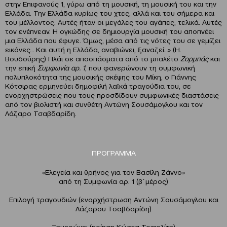
στην Επιφανούς 1, γύρω από τη μουσική, τη μουσική του και την
Ελλάδα. Την Ελλάδα κυρίως του χτες, αλλά και του σήμερα και
του μέλλοντος. Αυτές ήταν οι μεγάλες του αγάπες, τελικά. Αυτές
τον ενέπνεαν. Η ογκώδης σε δημιουργία μουσική του αποπνέει
μια Ελλάδα που έφυγε. Όμως, μέσα από τις νότες του σε γεμίζει
εικόνες… Και αυτή η Ελλάδα, αναβιώνει, ξαναζεί…» (Η.
Βουδούρης) Πλάι σε αποσπάσματα από το μπαλέτο
Ζορμπάς
και
την επική
Συμφωνία αρ. 1
, που φανερώνουν τη συμφωνική
πολυπλοκότητα της μουσικής σκέψης του Μίκη, ο Γιάννης
Κότσιρας ερμηνεύει δημοφιλή λαϊκά τραγούδια του, σε
ενορχηστρώσεις που τους προσδίδουν συμφωνικές διαστάσεις
από τον βιολιστή και συνθέτη Αντώνη Σουσάμογλου και τον
Λάζαρο Τσαβδαρίδη.
ΠΡΟΓΡΑΜΜΑ
«Ελεγεία και θρήνος για τον Βασίλη Ζάννο»
από τη Συμφωνία αρ. 1 (β΄μέρος)
Επιλογή τραγουδιών (ενορχήστρωση Αντώνη Σουσάμογλου και
Λάζαρου Τσαβδαρίδη)
Ξημερώνει (ποίηση Κώστα Τριπολίτη)