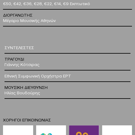
€50, €42, €36, €28, €22, €14, €9 Εκπτωτικό
ΔΙΟΡΓΑΝΩΤΗΣ
Μέγαρο Μουσικής Αθηνών
ΣΥΝΤΕΛΕΣΤΕΣ
ΤΡΑΓΟΥΔΙ
Γιάννης Κότσιρας
Εθνική Συμφωνική Ορχήστρα ΕΡΤ
ΜΟΥΣΙΚΗ ΔΙΕΥΘΥΝΣΗ
Ηλίας Βουδούρης
ΧΟΡΗΓΟΙ ΕΠΙΚΟΙΝΩΝΙΑΣ