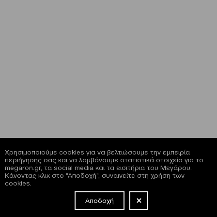
Χρησιμοποιούμε cookies για να βελτιώσουμε την εμπειρία
περιήγησης σας και να λαμβάνουμε στατιστικά στοιχεία για το
megaron.gr, τα social media και τα εισιτήρια του Μεγάρου.
Κάνοντας κλικ στο "Αποδοχή", συναινείτε στη χρήση των
cookies.
Αποδοχή