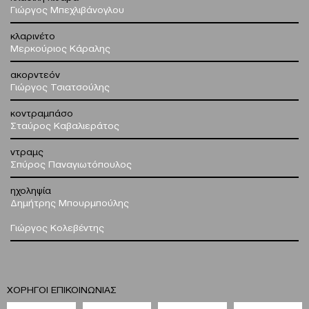
Γιώργος Μπεχλιβάνογλου
κλαρινέτο
Μερκούριος Κάραλης
ακορντεόν
Γιώργος Τσιατσούλης
κοντραμπάσο
Σταύρος Καβαλιεράτος
ντραμς
Σπύρος Παναγιωτόπουλος
ηχοληψία
Δημήτρης Μπουρμπούλης
Γιώργος Κολεβέντης
ΧΟΡΗΓΟΙ ΕΠΙΚΟΙΝΩΝΙΑΣ