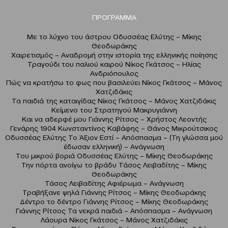
ΠΡΟΓΡΑΜΜΑ
Με το λύχνο του άστρου Οδυσσέας Ελύτης – Μίκης
Θεοδωράκης
Χαιρετισμός – Αναδρομή στην ιστορία της ελληνικής ποίησης
Τραγούδι του παλιού καιρού Νίκος Γκάτσος – Ηλίας
Ανδριόπουλος
Πώς να κρατήσω το φως που βασιλεύει Νίκος Γκάτσος – Μάνος
Χατζιδάκις
Τα παιδιά της καταιγίδας Νίκος Γκάτσος – Μάνος Χατζιδάκις
Κείμενο του Στρατηγού Μακρυγιάννη
Και να αδερφέ μου Γιάννης Ρίτσος – Χρήστος Λεοντής
Γενάρης 1904 Κωνσταντίνος Καβάφης – Θάνος Μικρούτσικος
Οδυσσέας Ελύτης Το Άξιον Εστί – Απόσπασμα – (Τη γλώσσα μού
έδωσαν ελληνική) – Ανάγνωση
Του μικρού βοριά Οδυσσέας Ελύτης – Μίκης Θεοδωράκης
Την πόρτα ανοίγω το βράδυ Τάσος Λειβαδίτης – Μίκης
Θεοδωράκης
Τάσος Λειβαδίτης Αφιέρωμα – Ανάγνωση
Τραβήξανε ψηλά Γιάννης Ρίτσος – Μίκης Θεοδωράκης
Δέντρο το δέντρο Γιάννης Ρίτσος – Μίκης Θεοδωράκης
Γιάννης Ρίτσος Τα νεκρά παιδιά – Απόσπασμα – Ανάγνωση
Λάουρα Νίκος Γκάτσος – Μάνος Χατζιδάκις