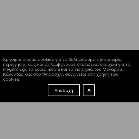
Χρησιμοποιούμε cookies για να βελτιώσουμε την εμπειρία
περιήγησης σας και να λαμβάνουμε στατιστικά στοιχεία για το
megaron.gr, τα social media και τα εισιτήρια του Μεγάρου.
Κάνοντας κλικ στο "Αποδοχή", συναινείτε στη χρήση των
cookies.
Αποδοχή
NEWSLETTER