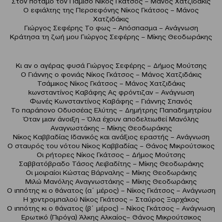
Στον ποταμό τον Πάμισο Νίκος Γκάτσος – Μάνος Χατζιδάκις
Ο εφιάλτης της Περσεφόνης Νίκος Γκάτσος – Μάνος
Χατζιδάκις
Γιώργος Σεφέρης Το φως – Απόσπασμα – Ανάγνωση
Κράτησα τη ζωή μου Γιώργος Σεφέρης – Μίκης Θεοδωράκης
Κι αν ο αγέρας φυσά Γιώργος Σεφέρης – Δήμος Μούτσης
Ο Γιάννης ο φονιάς Νίκος Γκάτσος – Μάνος Χατζιδάκις
Τσάμικος Νίκος Γκάτσος – Μάνος Χατζιδάκις
kωνσταντίνος Καβάφης Ας φρόντιζαν – Ανάγνωση
Φωνές Κωνσταντίνος Καβάφης – Γιάννης Σπανός
Το παράπονο Οδυσσέας Ελύτης – Δημήτρης Παπαδημητρίου
Όταν μιαν άνοιξη – Όλα έχουν αποδελτιωθεί Μανόλης
Αναγνωστάκης – Μίκης Θεοδωράκης
Νίκος Καββαδίας Ιδανικός και ανάξιος εραστής – Ανάγνωση
Ο σταυρός του νότου Νίκος Καββαδίας – Θάνος Μικρούτσικος
Οι ρήτορες Νίκος Γκάτσος – Δήμος Μούτσης
Σαββατόβραδο Τάσος Λειβαδίτης – Μίκης Θεοδωράκης
Οι μοιραίοι Κώστας Βάρναλης – Μίκης Θεοδωράκης
Μιλώ Μανόλης Αναγνωστάκης – Μίκης Θεοδωράκης
Ο ιππότης κι ο θάνατος (α΄ μέρος) – Νίκος Γκάτσος – Ανάγνωση
Η χοντρομπαλού Νίκος Γκάτσος – Σταύρος Ξαρχάκος
Ο ιππότης κι ο θάνατος (β΄ μέρος) – Νίκος Γκάτσος – Ανάγνωση
Ερωτικό (Πιρόγα) Άλκης Αλκαίος– Θάνος Μικρούτσικος