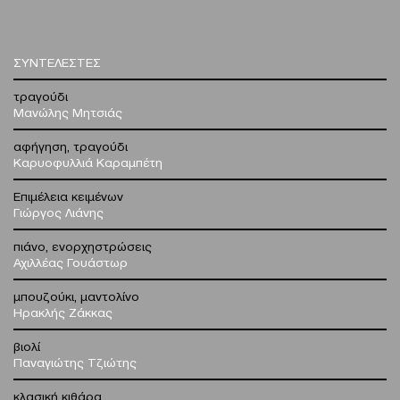
ΣΥΝΤΕΛΕΣΤΕΣ
τραγούδι
Μανώλης Μητσιάς
αφήγηση, τραγούδι
Καρυοφυλλιά Καραμπέτη
Επιμέλεια κειμένων
Γιώργος Λιάνης
πιάνο, ενορχηστρώσεις
Αχιλλέας Γουάστωρ
μπουζούκι, μαντολίνο
Ηρακλής Ζάκκας
βιολί
Παναγιώτης Τζιώτης
κλασική κιθάρα