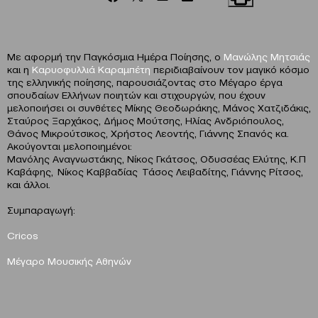
Με αφορμή την Παγκόσμια Ημέρα Ποίησης, ο
Μανώλης Μητσιάς
και η
Καρυοφυλλιά Καραμπέτη
περιδιαβαίνουν τον μαγικό κόσμο
της ελληνικής ποίησης, παρουσιάζοντας στο Μέγαρο έργα
σπουδαίων Ελλήνων ποιητών και στιχουργών, που έχουν
μελοποιήσει οι συνθέτες Μίκης Θεοδωράκης, Μάνος Χατζιδάκις,
Σταύρος Ξαρχάκος, Δήμος Μούτσης, Ηλίας Ανδριόπουλος,
Θάνος Μικρούτσικος, Χρήστος Λεοντής, Γιάννης Σπανός κα.
Ακούγονται μελοποιημένοι:
Μανόλης Αναγνωστάκης, Νίκος Γκάτσος, Οδυσσέας Ελύτης, Κ.Π
Καβάφης, Νίκος Καββαδίας Τάσος Λειβαδίτης, Γιάννης Ρίτσος,
και άλλοι.
Συμπαραγωγή:
Cricos
Μέγαρο Μουσικής Αθηνών