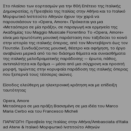
Στο πλαίσιο των εορτασμών για την 80ή Επέτειο της Ιταλικής
Δημοκρατίας, η Πρεσβεία της Ιταλίας στην Αθήνα και το Ιταλικό
Μορφωτικό Ινστιτούτο Αθηνών έχουν την χαρά να
παρουσιάσουν το «Opera, Amore». Πρόκειται για μια
«Μεταόπερα σε μία πράξη», σε παραγωγή και ερμηνεία της
Ακαδημίας του Maggio Musicale Fiorentino Το «Opera, Amore»
είναι μια πρωτότυπη μουσική παράσταση που ταξιδεύει το κοινό
στην ιστορία της ιταλικής όπερας, από τον Μοντεβέρντι έως τον
Πουτσίνι. Συνδυάζοντας μουσική, θέατρο και αφήγηση, το έργο
αναβιώνει μερικά από τα πιο διάσημα θέματα και συναισθήματα
της ιταλικής μελοδραματικής παράδοσης — έρωτα, πάθος,
αντιπαλότητα και δράμα — μέσα από μια σύγχρονη και προσιτή
μορφή, τιμώντας στην κορυφαία παράδοση της ιταλικής όπερας
που ξεπερνά τους τέσσερις αιώνες.
Είσοδος ελεύθερη με ηλεκτρονική κράτηση και με επίδειξη
ταυτότητας
Opera, Amore
Μεταόπερα σε μια πράξη Βασισμένη σε μια ιδέα του Marco
Maria Cerbo και του Francesco Micheli
ΠΑΡΑΓΩΓΗ: Πρεσβεία της Ιταλίας στην Αθήνα/Ambasciata d’Italia
ad Atene & Ιταλικό Μορφωτικό Ινστιτούτο Αθηνών