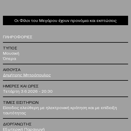
Οι Φίλοι του Μεγάρου έχουν προνόμια και εκπτώσεις
ΠΛΗΡΟΦΟΡΙΕΣ
ΤΥΠΟΣ
Μουσική
Όπερα
ΑΙΘΟΥΣΑ
Δημήτρης Μητρόπουλος
ΗΜΕΡΕΣ ΚΑΙ ΩΡΕΣ
Τετάρτη 3.6.2026 - 20:30
ΤΙΜΕΣ ΕΙΣΙΤΗΡΙΩΝ
Είσοδος ελεύθερη με ηλεκτρονική κράτηση και με επίδειξη
ταυτότητας
ΔΙΟΡΓΑΝΩΤΗΣ
Εξωτερική Παραγωγή