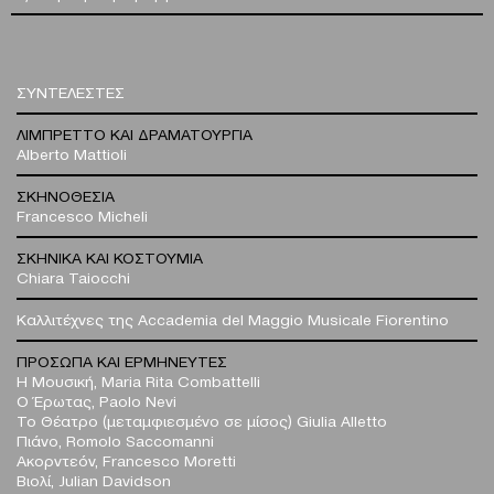
ΣΥΝΤΕΛΕΣΤΕΣ
ΛΙΜΠΡΕΤΤΟ ΚΑΙ ΔΡΑΜΑΤΟΥΡΓΙΑ
Alberto Mattioli
ΣΚΗΝΟΘΕΣΙΑ
Francesco Micheli
ΣΚΗΝΙΚΑ ΚΑΙ ΚΟΣΤΟΥΜΙΑ
Chiara Taiocchi
Καλλιτέχνες της Accademia del Maggio Musicale Fiorentino
ΠΡΟΣΩΠΑ ΚΑΙ ΕΡΜΗΝΕΥΤΕΣ
Η Μουσική, Maria Rita Combattelli
Ο Έρωτας, Paolo Nevi
Το Θέατρο (μεταμφιεσμένο σε μίσος) Giulia Alletto
Πιάνο, Romolo Saccomanni
Ακορντεόν, Francesco Moretti
Βιολί, Julian Davidson