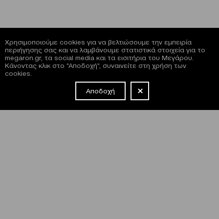
Χρησιμοποιούμε cookies για να βελτιώσουμε την εμπειρία
περιήγησης σας και να λαμβάνουμε στατιστικά στοιχεία για το
megaron.gr, τα social media και τα εισιτήρια του Μεγάρου.
Κάνοντας κλικ στο "Αποδοχή", συναινείτε στη χρήση των
cookies.
Αποδοχή
NEWSLETTER