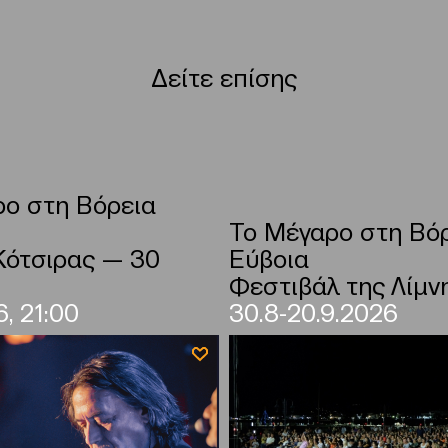
Δείτε επίσης
ο στη Βόρεια
Το Μέγαρο στη Βό
Κότσιρας — 30
Εύβοια
Φεστιβάλ της Λίμν
, 21:00
30.8-20.9.2026