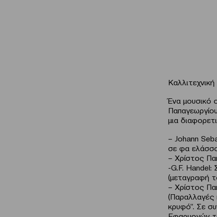
Καλλιτεχνική
Ένα μουσικό 
Παπαγεωργίου
μια διαφορετι
– Johann Seb
σε φα ελάσσ
– Χρίστος Πα
-G.F. Handel:
(μεταγραφή τ
– Χρίστος Πα
(Παραλλαγές 
κρυφό”. Σε σ
Εφαρμογών το