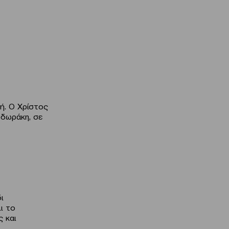
ή. Ο Χρίστος
οδωράκη, σε
ι
ι το
 και