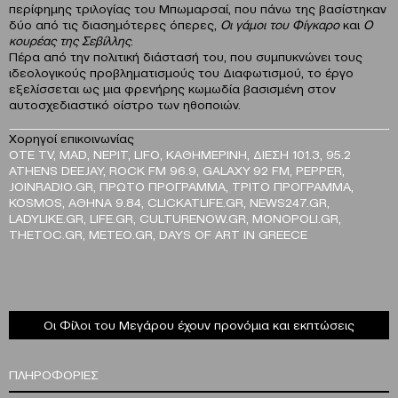
περίφημης τριλογίας του Μπωμαρσαί, που πάνω της βασίστηκαν
δύο από τις διασημότερες όπερες,
Οι γάμοι του Φίγκαρο
και
Ο
κουρέας της Σεβίλλης
.
Πέρα από την πολιτική διάστασή του, που συμπυκνώνει τους
ιδεολογικούς προβληματισμούς του Διαφωτισμού, το έργο
εξελίσσεται ως μια φρενήρης κωμωδία βασισμένη στον
αυτοσχεδιαστικό οίστρο των ηθοποιών.
Χορηγοί επικοινωνίας
OTE TV, MAD, ΝΕΡΙΤ, LIFO, ΚΑΘΗΜΕΡΙΝΗ, ΔΙΕΣΗ 101.3, 95.2
ATHENS DEEJAY, ROCK FM 96.9, GALAXY 92 FM, PEPPER,
JOINRADIO.GR, ΠΡΩΤΟ ΠΡΟΓΡΑΜΜΑ, ΤΡΙΤΟ ΠΡΟΓΡΑΜΜΑ,
KOSMOS, ΑΘΗΝΑ 9.84, CLICKATLIFE.GR, NEWS247.GR,
LADYLIKE.GR, LIFE.GR, CULTURENOW.GR, MONOPOLI.GR,
THETOC.GR, METEO.GR, DAYS OF ART IN GREECE
Οι Φίλοι του Μεγάρου έχουν προνόμια και εκπτώσεις
ΠΛΗΡΟΦΟΡΙΕΣ