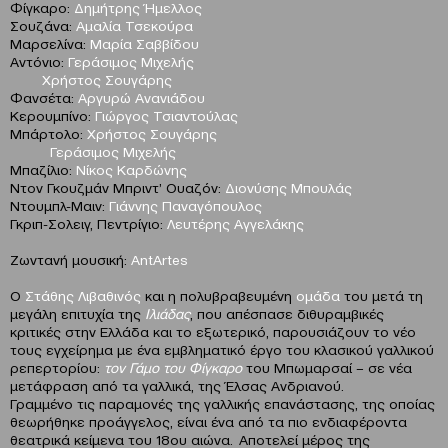
Φίγκαρο:
Δημήτρης Ήμελλος
Σουζάνα:
Αμαλία Τσεκούρα
Μαρσελίνα:
Μαρία Σαββίδου
Αντόνιο:
Γεράσιμος Μιχελής
Χρήστος Σουγάρης
Φανσέτα:
Αργυρώ Ανανιάδου
Κερουμπίνο:
Γιώργος Τσιαντούλας
Μπάρτολο:
Χρήστος Σουγάρης
Γεράσιμος Μιχελής
Μπαζίλιο:
Νίκος Καρδώνης
Ντον Γκουζμάν Μπριντ’ Ουαζόν:
Διονύσης Μπουλάς
Ντουμπλ-Μαιν:
Γιάννης Παναγόπουλος
Γκριπ-Σολειγ, Πεντρίγιο:
Λευτέρης Αγγελάκης
Ζωντανή μουσική:
AntArtes
Ο
Στάθης Λιβαθινός
και η πολυβραβευμένη
ομάδα
του μετά τη
μεγάλη επιτυχία της
Ιλιάδας
, που απέσπασε διθυραμβικές
κριτικές στην Ελλάδα και το εξωτερικό, παρουσιάζουν το νέο
τους εγχείρημα με ένα εμβληματικό έργο του κλασικού γαλλικού
ρεπερτορίου:
τον Γάμο του Φίγκαρο
του Μπωμαρσαί – σε νέα
μετάφραση από τα γαλλικά, της Έλσας Ανδριανού.
Γραμμένο τις παραμονές της γαλλικής επανάστασης, της οποίας
θεωρήθηκε προάγγελος, είναι ένα από τα πιο ενδιαφέροντα
θεατρικά κείμενα του 18ου αιώνα. Aποτελεί μέρος της