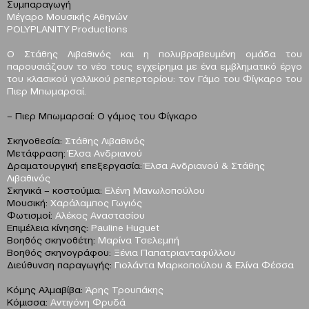
Συμπαραγωγή
Μέγαρο Μουσικής Αθηνών
POLYPLANITY Productions
Ο Στάθης Λιβαθινός και η πολυβραβευμένη ομάδα του
παρουσιάζουν το νέο τους εγχείρημα με ένα εμβληματικό έργο
του κλασικού γαλλικού ρεπερτορίου: τον Γάμο του Φίγκαρο του
Πιερ Μπωμαρσαί.
– Πιερ Μπωμαρσαί: Ο γάμος του Φίγκαρο
Σκηνοθεσία:
Στάθης Λιβαθινός
Μετάφραση:
Έλσα Ανδριανού
Δραματουργική επεξεργασία:
Έλσα Ανδριανού & Στάθης
Λιβαθινός
Σκηνικά – κοστούμια:
Ελένη Μανωλοπούλου
Μουσική:
Χαράλαμπος Γωγιός
Φωτισμοί:
Αλέκος Αναστασίου
Επιμέλεια κίνησης:
Pauline Huguet
Βοηθός σκηνοθέτη:
Μαρίνα Τσελεμπή
Βοηθός σκηνογράφου:
Ξένια Παπατριανταφύλλου
Διεύθυνση παραγωγής:
Γιολάντα Μαρκοπούλου & Ελίνα Φέσσα
Κόμης Αλμαβίβα:
Άρης Τρουπάκης
Κόμισσα:
Αντιγόνη Φρυδά