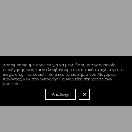
Χρησιμοποιούμε cookies για να βελτιώσουμε την εμπειρία
περιήγησης σας και να λαμβάνουμε στατιστικά στοιχεία για το
megaron.gr, τα social media και τα εισιτήρια του Μεγάρου.
Κάνοντας κλικ στο "Αποδοχή", συναινείτε στη χρήση των
cookies.
Αποδοχή